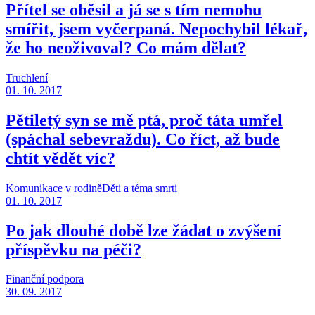
Přítel se oběsil a já se s tím nemohu
smířit, jsem vyčerpaná. Nepochybil lékař,
že ho neoživoval? Co mám dělat?
Truchlení
01. 10. 2017
Pětiletý syn se mě ptá, proč táta umřel
(spáchal sebevraždu). Co říct, až bude
chtít vědět víc?
Komunikace v rodině
Děti a téma smrti
01. 10. 2017
Po jak dlouhé době lze žádat o zvýšení
příspěvku na péči?
Finanční podpora
30. 09. 2017