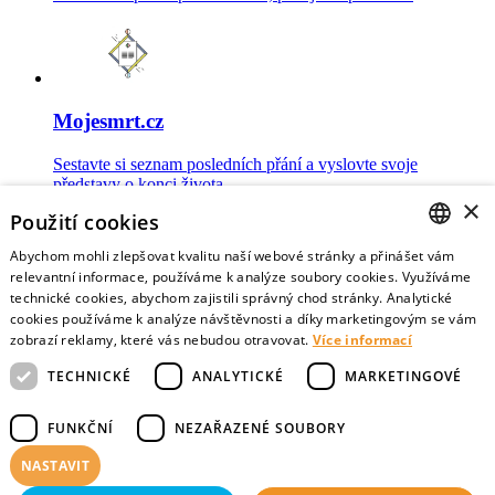
Mojesmrt.cz
Sestavte si seznam posledních přání a vyslovte svoje
představy o konci života
×
Použití cookies
Abychom mohli zlepšovat kvalitu naší webové stránky a přinášet vám
CZECH
relevantní informace, používáme k analýze soubory cookies. Využíváme
technické cookies, abychom zajistili správný chod stránky. Analytické
Data o umírání
ENGLISH
cookies používáme k analýze návštěvnosti a díky marketingovým se vám
zobrazí reklamy, které vás nebudou otravovat.
Více informací
Nejnovější data o postojích veřejnosti a zdravotníků k umírání
TECHNICKÉ
ANALYTICKÉ
MARKETINGOVÉ
FUNKČNÍ
NEZAŘAZENÉ SOUBORY
NASTAVIT
Virtuální vzpomínky