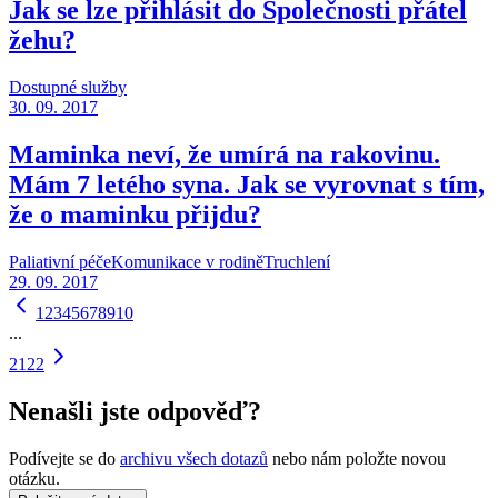
Jak se lze přihlásit do Společnosti přátel
žehu?
Dostupné služby
30. 09. 2017
Maminka neví, že umírá na rakovinu.
Mám 7 letého syna. Jak se vyrovnat s tím,
že o maminku přijdu?
Paliativní péče
Komunikace v rodině
Truchlení
29. 09. 2017
1
2
3
4
5
6
7
8
9
10
...
21
22
Nenašli jste odpověď?
Podívejte se do
archivu všech dotazů
nebo nám položte novou
otázku.