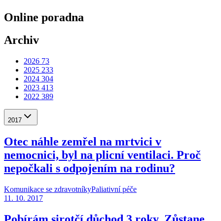
Online poradna
Archiv
2026
73
2025
233
2024
304
2023
413
2022
389
2017
Otec náhle zemřel na mrtvici v
nemocnici, byl na plicní ventilaci. Proč
nepočkali s odpojením na rodinu?
Komunikace se zdravotníky
Paliativní péče
11. 10. 2017
Pobírám sirotčí důchod 3 roky. Zůstane