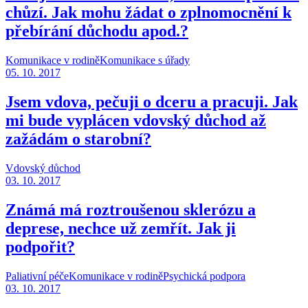
chůzí. Jak mohu žádat o zplnomocnění k
přebírání důchodu apod.?
Komunikace v rodině
Komunikace s úřady
05. 10. 2017
Jsem vdova, pečuji o dceru a pracuji. Jak
mi bude vyplácen vdovský důchod až
zažádám o starobní?
Vdovský důchod
03. 10. 2017
Známá má roztroušenou sklerózu a
deprese, nechce už zemřít. Jak ji
podpořit?
Paliativní péče
Komunikace v rodině
Psychická podpora
03. 10. 2017