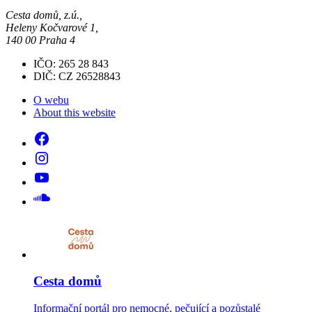
Cesta domů, z.ú.,
Heleny Kočvarové 1,
140 00 Praha 4
IČO: 265 28 843
DIČ: CZ 26528843
O webu
About this website
Cesta domů
Informační portál pro nemocné, pečující a pozůstalé