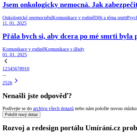
Jsem onkologicky nemocná. Jak zabezpečit
Onkologické onemocnění
Komunikace v rodině
Děti a téma smrti
Psyc
11. 01. 2025
Přála bych si, aby dcera po mé smrti byla
Komunikace v rodině
Komunikace s úřady
01. 01. 2025
1
2
3
4
5
6
7
8
9
10
...
25
26
Nenašli jste odpověď?
Podívejte se do
archivu všech dotazů
nebo nám položte novou otázku
Položit nový dotaz
Rozvoj a redesign portálu Umírání.cz pr