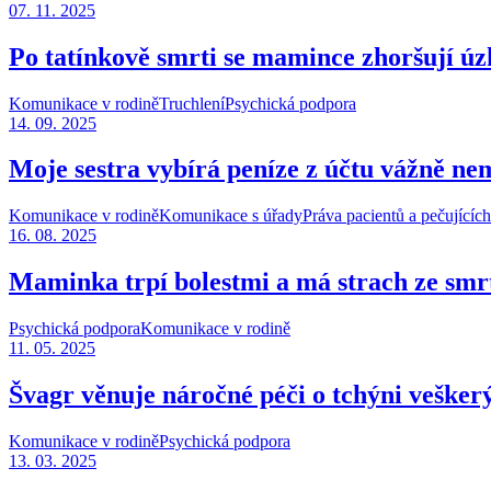
07. 11. 2025
Po tatínkově smrti se mamince zhoršují úz
Komunikace v rodině
Truchlení
Psychická podpora
14. 09. 2025
Moje sestra vybírá peníze z účtu vážně n
Komunikace v rodině
Komunikace s úřady
Práva pacientů a pečujících
16. 08. 2025
Maminka trpí bolestmi a má strach ze smrt
Psychická podpora
Komunikace v rodině
11. 05. 2025
Švagr věnuje náročné péči o tchýni vešker
Komunikace v rodině
Psychická podpora
13. 03. 2025