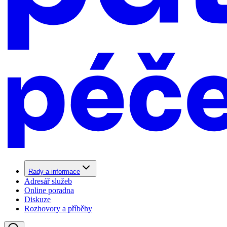
Rady a informace
Adresář služeb
Online poradna
Diskuze
Rozhovory a příběhy