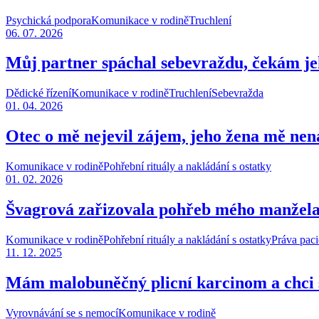
Psychická podpora
Komunikace v rodině
Truchlení
06. 07. 2026
Můj partner spáchal sebevraždu, čekám jeh
Dědické řízení
Komunikace v rodině
Truchlení
Sebevražda
01. 04. 2026
Otec o mě nejevil zájem, jeho žena mě nen
Komunikace v rodině
Pohřební rituály a nakládání s ostatky
01. 02. 2026
Švagrová zařizovala pohřeb mého manžela
Komunikace v rodině
Pohřební rituály a nakládání s ostatky
Práva paci
11. 12. 2025
Mám malobuněčný plicní karcinom a chci s 
Vyrovnávání se s nemocí
Komunikace v rodině