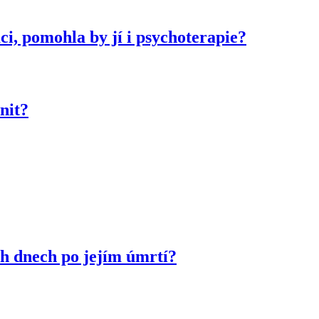
i, pomohla by jí i psychoterapie?
nit?
ch dnech po jejím úmrtí?