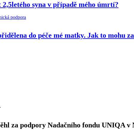
 2,5letého syna v případě mého úmrtí?
hická podpora
 přidělena do péče mé matky. Jak to mohu za
.
oběhl za podpory Nadačního fondu UNIQA v 