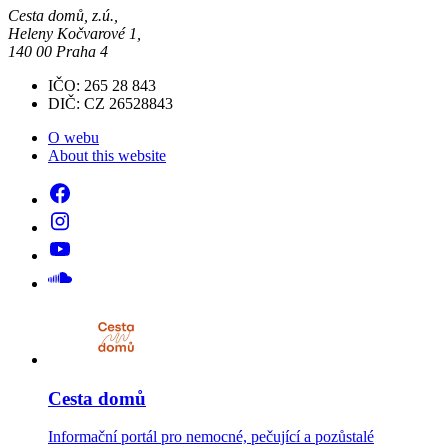
Cesta domů, z.ú.,
Heleny Kočvarové 1,
140 00 Praha 4
IČO: 265 28 843
DIČ: CZ 26528843
O webu
About this website
Cesta domů
Informační portál pro nemocné, pečující a pozůstalé