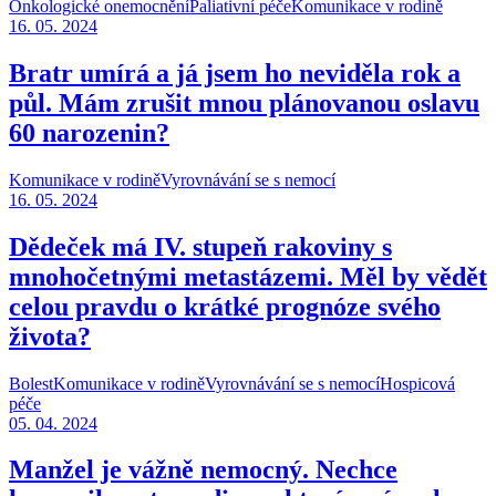
Onkologické onemocnění
Paliativní péče
Komunikace v rodině
16. 05. 2024
Bratr umírá a já jsem ho neviděla rok a
půl. Mám zrušit mnou plánovanou oslavu
60 narozenin?
Komunikace v rodině
Vyrovnávání se s nemocí
16. 05. 2024
Dědeček má IV. stupeň rakoviny s
mnohočetnými metastázemi. Měl by vědět
celou pravdu o krátké prognóze svého
života?
Bolest
Komunikace v rodině
Vyrovnávání se s nemocí
Hospicová
péče
05. 04. 2024
Manžel je vážně nemocný. Nechce