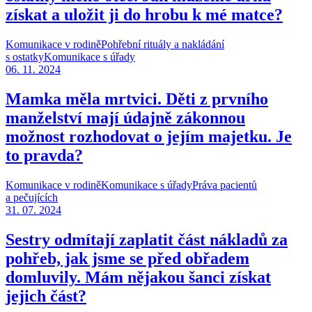
získat a uložit ji do hrobu k mé matce?
Komunikace v rodině
Pohřební rituály a nakládání
s ostatky
Komunikace s úřady
06. 11. 2024
Mamka měla mrtvici. Děti z prvního
manželství mají údajně zákonnou
možnost rozhodovat o jejím majetku. Je
to pravda?
Komunikace v rodině
Komunikace s úřady
Práva pacientů
a pečujících
31. 07. 2024
Sestry odmítají zaplatit část nákladů za
pohřeb, jak jsme se před obřadem
domluvily. Mám nějakou šanci získat
jejich část?