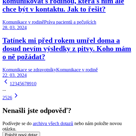
komunikovat s rodinou, která s ním ale
chce být v kontaktu. Jak to řešit?
Komunikace v rodině
Práva pacientů a pečujících
28. 03. 2024
Tatínek mi před rokem umřel doma a
dosud nevím výsledky z pitvy. Koho mám
o ně požádat?
Komunikace se zdravotníky
Komunikace v rodině
22. 03. 2024
1
2
3
4
5
6
7
8
9
10
...
25
26
Nenašli jste odpověď?
Podívejte se do
archivu všech dotazů
nebo nám položte novou
otázku.
Položit nový dotaz