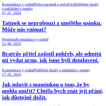
Komunikace v rodině
Práva pacientů a pečujících
Pohřební rituály
a nakládání s ostatky
07. 07. 2024
Tatínek se neprobouzí z umělého spánku.
Může nás vnímat?
Prognóza
Komunikace v rodině
12. 06. 2024
Bratrův přítel zajistil pohřeb, ale odmítá
mi vydat urnu, jak jsme byli domluveni.
Komunikace v rodině
Pohřební rituály a nakládání s ostatky
17. 05. 2024
Jak mluvit s maminkou o tom, že by
mohla umřít? Chtěla bych znát její přání,
jak důstojně dožít.