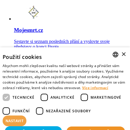
Mojesmrt.cz
Sestavte si seznam posledních přání a vyslovte svoje
představy o konci života
×
Použití cookies
Abychom mohli zlepšovat kvalitu naší webové stránky a přinášet vám
CZECH
relevantní informace, používáme k analýze soubory cookies. Využíváme
technické cookies, abychom zajistili správný chod stránky. Analytické
Data o umírání
ENGLISH
cookies používáme k analýze návštěvnosti a díky marketingovým se vám
zobrazí reklamy, které vás nebudou otravovat.
Více informací
Nejnovější data o postojích veřejnosti a zdravotníků k umírání
TECHNICKÉ
ANALYTICKÉ
MARKETINGOVÉ
FUNKČNÍ
NEZAŘAZENÉ SOUBORY
NASTAVIT
Virtuální vzpomínky