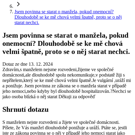
Jsem povinna se starat o manžela, pokud onemocní?
Dlouhodobě se ke mě chová velmi špatně, proto se o něj
starat nechci.
Jsem povinna se starat o manžela, pokud
onemocní? Dlouhodobě se ke mě chová
velmi špatně, proto se o něj starat nechci.
Dotaz ze dne 13. 12. 2024
Zdravím,s manželem nejsme rozvedeni,žijeme ve společné
domácnosti,ale dlouhodobě spolu nekomunikuje,v podstatě žiji s
nepřítelem,který se ke mně chová velmi špatně.Je vulgární ,uráží mi
a ponižuje. Jsem povinna ze zákona se o manžela starat v případě
jeho nemoci,nebo kdyby byl dlouhodobě hospitalizován.?Nechci se
jako osoba blízká o něj starat Děkuji za odpověď
Shrnutí dotazu
S manželem nejste rozvedeni a žijete ve společné domácnosti.
Píšete, že Vás manžel dlouhodobě ponižuje a uráží. Ptáte se, jestli
jste ze zákona povinna se o něj v případě jeho nemoci starat jako