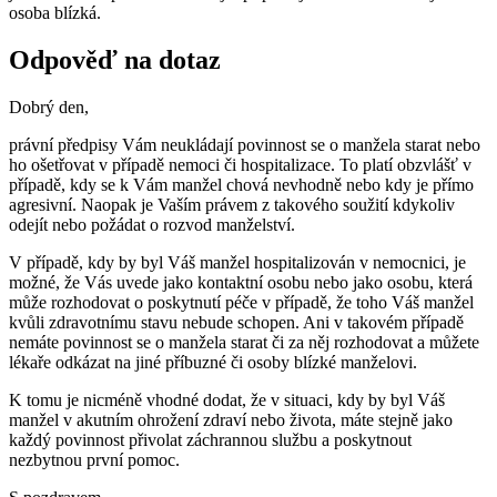
osoba blízká.
Odpověď na dotaz
Dobrý den,
právní předpisy Vám neukládají povinnost se o manžela starat nebo
ho ošetřovat v případě nemoci či hospitalizace. To platí obzvlášť v
případě, kdy se k Vám manžel chová nevhodně nebo kdy je přímo
agresivní. Naopak je Vaším právem z takového soužití kdykoliv
odejít nebo požádat o rozvod manželství.
V případě, kdy by byl Váš manžel hospitalizován v nemocnici, je
možné, že Vás uvede jako kontaktní osobu nebo jako osobu, která
může rozhodovat o poskytnutí péče v případě, že toho Váš manžel
kvůli zdravotnímu stavu nebude schopen. Ani v takovém případě
nemáte povinnost se o manžela starat či za něj rozhodovat a můžete
lékaře odkázat na jiné příbuzné či osoby blízké manželovi.
K tomu je nicméně vhodné dodat, že v situaci, kdy by byl Váš
manžel v akutním ohrožení zdraví nebo života, máte stejně jako
každý povinnost přivolat záchrannou službu a poskytnout
nezbytnou první pomoc.