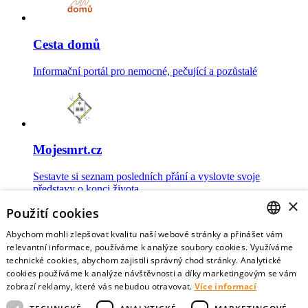
Cesta domů
Informační portál pro nemocné, pečující a pozůstalé
Mojesmrt.cz
Sestavte si seznam posledních přání a vyslovte svoje
představy o konci života
×
Použití cookies
Abychom mohli zlepšovat kvalitu naší webové stránky a přinášet vám
CZECH
relevantní informace, používáme k analýze soubory cookies. Využíváme
technické cookies, abychom zajistili správný chod stránky. Analytické
Data o umírání
ENGLISH
cookies používáme k analýze návštěvnosti a díky marketingovým se vám
zobrazí reklamy, které vás nebudou otravovat.
Více informací
Nejnovější data o postojích veřejnosti a zdravotníků k umírání