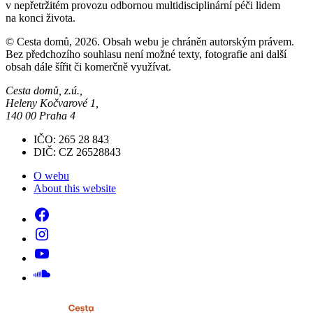
v nepřetržitém provozu odbornou multidisciplinární péči lidem
na konci života.
© Cesta domů, 2026. Obsah webu je chráněn autorským právem.
Bez předchozího souhlasu není možné texty, fotografie ani další
obsah dále šířit či komerčně využívat.
Cesta domů, z.ú.,
Heleny Kočvarové 1,
140 00 Praha 4
IČO: 265 28 843
DIČ: CZ 26528843
O webu
About this website