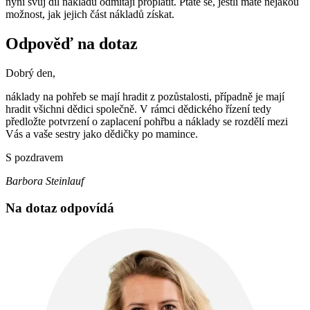
nyní svůj díl nákladů odmítají proplatit. Ptáte se, jestli máte nějakou
možnost, jak jejich část nákladů získat.
Odpověď na dotaz
Dobrý den,
náklady na pohřeb se mají hradit z pozůstalosti, případně je mají
hradit všichni dědici společně. V rámci dědického řízení tedy
předložte potvrzení o zaplacení pohřbu a náklady se rozdělí mezi
Vás a vaše sestry jako dědičky po mamince.
S pozdravem
Barbora Steinlauf
Na dotaz odpovídá