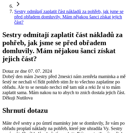
Sestry odmítají zaplatit část nákladů za pohřeb, jak jsme se
před obřadem domluvily. Mám nějakou šanci získat jejich
část?
Sestry odmítají zaplatit část nákladů za
pohřeb, jak jsme se před obřadem
domluvily. Mám nějakou šanci získat
jejich část?
Dotaz ze dne 07. 07. 2024
Dobrý den mám 2sestry před 2mesici nám zemřela maminka a mě
šestý ne nechali ví řídit pohřeb stim že to všechno zaplatíme po
obřadu. Ale to se nestalo nechci mě tam stát a reki že si to mám
zaplatit sama. Mám nakou na to abych to znich dostala jejich část.
Děkuji Nutilova
Shrnutí dotazu
Máte dvě sestry a po úmrtí maminky jste se domluvily, že vám po
obřadu proplatí náklady na pohřeb, které jste uhradila Vy. Sestry