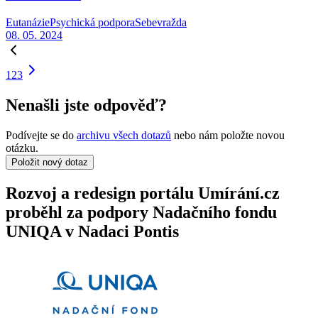
Eutanázie
Psychická podpora
Sebevražda
08. 05. 2024
1
2
3
Nenašli jste odpověď?
Podívejte se do
archivu všech dotazů
nebo nám položte novou
otázku.
Položit nový dotaz
Rozvoj a redesign portálu Umírání.cz
proběhl za podpory Nadačního fondu
UNIQA v Nadaci Pontis