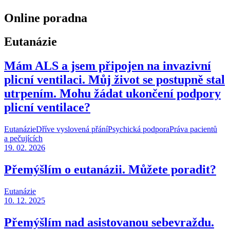
Online poradna
Eutanázie
Mám ALS a jsem připojen na invazivní
plicní ventilaci. Můj život se postupně stal
utrpením. Mohu žádat ukončení podpory
plicní ventilace?
Eutanázie
Dříve vyslovená přání
Psychická podpora
Práva pacientů
a pečujících
19. 02. 2026
Přemýšlím o eutanázii. Můžete poradit?
Eutanázie
10. 12. 2025
Přemýšlím nad asistovanou sebevraždu.