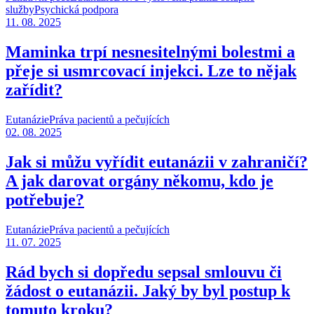
služby
Psychická podpora
11. 08. 2025
Maminka trpí nesnesitelnými bolestmi a
přeje si usmrcovací injekci. Lze to nějak
zařídit?
Eutanázie
Práva pacientů a pečujících
02. 08. 2025
Jak si můžu vyřídit eutanázii v zahraničí?
A jak darovat orgány někomu, kdo je
potřebuje?
Eutanázie
Práva pacientů a pečujících
11. 07. 2025
Rád bych si dopředu sepsal smlouvu či
žádost o eutanázii. Jaký by byl postup k
tomuto kroku?