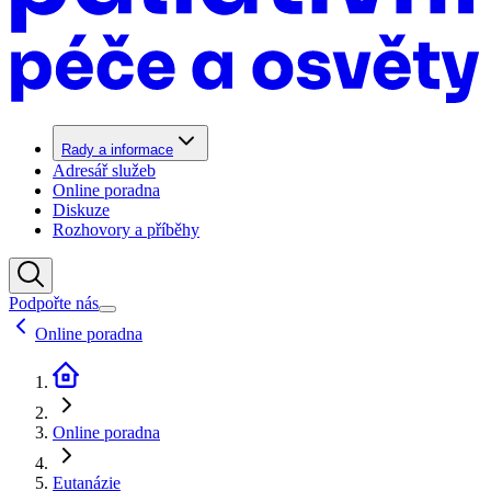
Rady a informace
Adresář služeb
Online poradna
Diskuze
Rozhovory a příběhy
Podpořte nás
Online poradna
Online poradna
Eutanázie