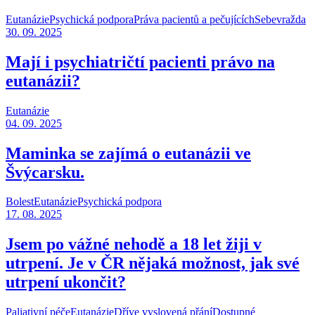
Eutanázie
Psychická podpora
Práva pacientů a pečujících
Sebevražda
30. 09. 2025
Mají i psychiatričtí pacienti právo na
eutanázii?
Eutanázie
04. 09. 2025
Maminka se zajímá o eutanázii ve
Švýcarsku.
Bolest
Eutanázie
Psychická podpora
17. 08. 2025
Jsem po vážné nehodě a 18 let žiji v
utrpení. Je v ČR nějaká možnost, jak své
utrpení ukončit?
Paliativní péče
Eutanázie
Dříve vyslovená přání
Dostupné