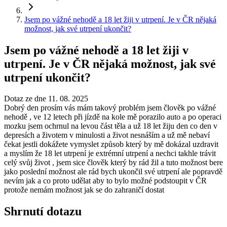
Jsem po vážné nehodě a 18 let žiji v utrpení. Je v ČR nějaká
možnost, jak své utrpení ukončit?
Jsem po vážné nehodě a 18 let žiji v
utrpení. Je v ČR nějaká možnost, jak své
utrpení ukončit?
Dotaz ze dne 11. 08. 2025
Dobrý den prosím vás mám takový problém jsem člověk po vážné
nehodě , ve 12 letech při jízdě na kole mě porazilo auto a po operaci
mozku jsem ochrnul na levou část těla a už 18 let žiju den co den v
depresích a životem v minulosti a život nesnáším a už mě nebaví
čekat jestli dokážete vymyslet způsob který by mě dokázal uzdravit
a myslím že 18 let utrpení je extrémní utrpení a nechci takhle trávit
celý svůj život , jsem sice člověk který by rád žil a tuto možnost bere
jako poslední možnost ale rád bych ukončil své utrpení ale popravdě
nevím jak a co proto udělat aby to bylo možné podstoupit v ČR
protože nemám možnost jak se do zahraničí dostat
Shrnutí dotazu