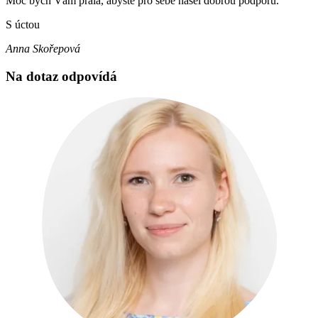
Moc bych Vám přála, abyste pro sebe našel dobrou podporu.
S úctou
Anna Skořepová
Na dotaz odpovídá