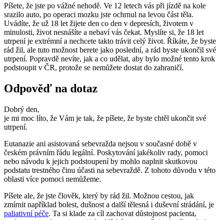
Píšete, že jste po vážné nehodě. Ve 12 letech vás při jízdě na kole
srazilo auto, po operaci mozku jste ochrnul na levou část těla.
Uvádíte, že už 18 let žijete den co den v depresích, životem v
minulosti, život nesnášíte a nebaví vás čekat. Myslíte si, že 18 let
utrpení je extrémní a nechcete takto trávit celý život. Říkáte, že byste
rád žil, ale tuto možnost berete jako poslední, a rád byste ukončil své
utrpení. Popravdě nevíte, jak a co udělat, aby bylo možné tento krok
podstoupit v ČR, protože se nemůžete dostat do zahraničí.
Odpověď na dotaz
Dobrý den,
je mi moc líto, že Vám je tak, že píšete, že byste chtěl ukončit své
utrpení.
Eutanazie ani asistovaná sebevražda nejsou v současné době v
českém právním řádu legální. Poskytování jakékoliv rady, pomoci
nebo návodu k jejich podstoupení by mohlo naplnit skutkovou
podstatu trestného činu účasti na sebevraždě. Z tohoto důvodu v této
oblasti více pomoci nemůžeme.
Píšete ale, že jste člověk, který by rád žil. Možnou cestou, jak
zmírnit například bolest, dušnost a další tělesná i duševní strádání, je
paliativní péče
. Ta si klade za cíl zachovat důstojnost pacienta,