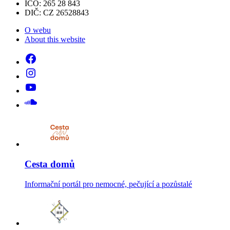
IČO: 265 28 843
DIČ: CZ 26528843
O webu
About this website
Cesta domů
Informační portál pro nemocné, pečující a pozůstalé