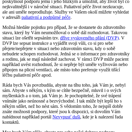
poskytnout podporu jemu i jeho blízkým a umožnit, aby život byl co
nejkvalitnější i v náročné situaci. Paliativní péče život nezkracuje,
ale ani uměle neprodlužuje. Služby ve Vašem okolí můžete vyhledat
v adresáři
paliativní a podpůrné péče
.
Možná hledáte pojistku pro případ, že se dostanete do zdravotního
stavu, který by Vám neumožňoval o sobě dál rozhodovat. Takovou
situaci lze ošetřit sepsáním tzv.
dříve vysloveného přání (DVP)
. V
DVP lze sepsat instrukce a vyjádřit svoji vůli, co si pro sebe
přejete/nepřejete v situaci nebo zdravotním stavu, kdy o sobě
nebudete schopen rozhodovat. Jedná se o informace pro zdravotníky
a rodinu, jak se mají následně zachovat. V rámci DVP může pacient
například uvést rozhodnutí, že si nepřeje být uměle vyživován nebo
připojen na plicní ventilaci, ale místo toho preferuje využít tišící
léčbu paliativní péče apod.
Ráda bych Vás povzbudila, abyste na tíhu toho, jak Vám je, nebyl
sám. Abyste s někým, s kým se cítíte bezpečně, mluvil i o svých
myšlenkách a o tom, jak Vám je. Je pochopitelné, že své trápení
vnímáte jako neúnosné a bezvýchodné. I tak může být lepší ho s
někým sdílet, než ho nést sám. S vědomím toho, že nejspíš dobře
znáte možnosti podpory, které jsou k dispozici, si dovolím Vám
nabídnout například portál
Nevypusť duši
, kde je k nalezení řada
kontaktů.