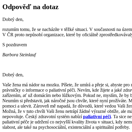
Odpověď na dotaz
Dobrý den,
rozumím tomu, že se nacházíte v těžké situaci. V současnosti na územ
V ČR proto nepůsobí organizace, které by oficiálně zprostředkovávaly
S pozdravem
Barbora Steinlauf
Dobrý den,
Vaše žena má nádor na mozku. Píšete, že umírá a přeje si, abyste pro 
právničky o informace o paliativní péči. Nevím, kde žijete a jaké zd
zařízením, ať už domácím nebo lůžkovým. Pokud ne, myslím, že by byl
Neumím si představit, jak náročné jsou chvíle, které nyní prožíváte.
pomoci a ulevit. Zároveň mě napadá, že důvodů, které vedou Vaši ženu
Možná, že v tuto chvíli Vaši ženu netrápí žádné výrazné obtíže, ale 
nepovoluje. Český zdravotní systém nabízí
paliativní péči
. Ta sice n
paliativní péče je udržení co nejvyšší kvality života v situaci, kdy 
slabost, ale také na psychosociální, existenciální a spirituální potřeby.