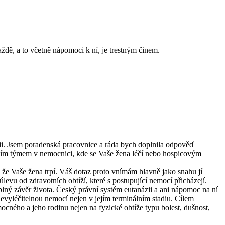
ždě, a to včetně nápomoci k ní, je trestným činem.
ázii. Jsem poradenská pracovnice a ráda bych doplnila odpověď
tivním týmem v nemocnici, kde se Vaše žena léčí nebo hospicovým
 že Vaše žena trpí. Váš dotaz proto vnímám hlavně jako snahu jí
evu od zdravotních obtíží, které s postupující nemocí přicházejí.
plný závěr života. Český právní systém eutanázii a ani nápomoc na ní
s nevyléčitelnou nemocí nejen v jejím terminálním stadiu. Cílem
ocného a jeho rodinu nejen na fyzické obtíže typu bolest, dušnost,