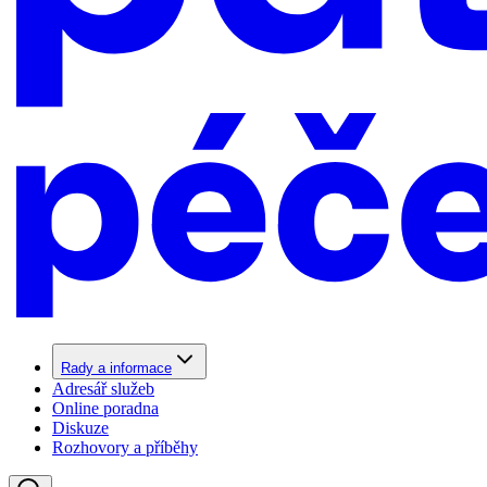
Rady a informace
Adresář služeb
Online poradna
Diskuze
Rozhovory a příběhy