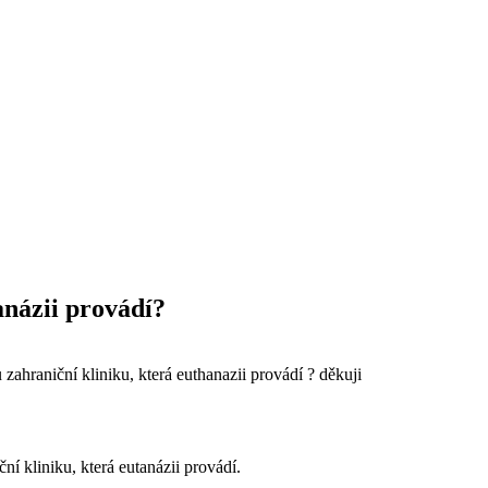
anázii provádí?
ahraniční kliniku, která euthanazii provádí ? děkuji
í kliniku, která eutanázii provádí.