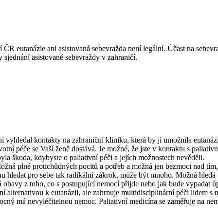
í ČR eutanázie ani asistovaná sebevražda není legální. Účast na sebevra
 sjednání asistované sebevraždy v zahraničí.
ni vyhledal kontakty na zahraniční kliniku, která by jí umožnila eutan
ravotní péče se Vaší ženě dostává. Je možné, že jste v kontaktu s palia
a škoda, kdybyste o paliativní péči a jejích možnostech nevěděli.
 Možná plné protichůdných pocitů a potřeb a možná jen bezmoci nad tím,
 hledat pro sebe tak radikální zákrok, může být mnoho. Možná hledá úl
má obavy z toho, co s postupující nemocí přijde nebo jak bude vypadat ú
ení alternativou k eutanázii, ale zahrnuje multidisciplinární péči lidem 
nemocný má nevyléčitelnou nemoc. Paliativní medicína se zaměřuje na nem