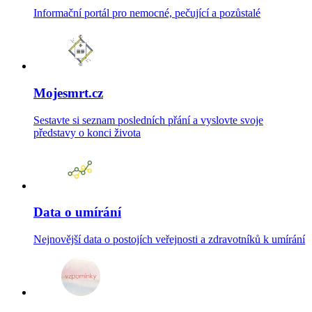
Informační portál pro nemocné, pečující a pozůstalé
Mojesmrt.cz
Sestavte si seznam posledních přání a vyslovte svoje
představy o konci života
Data o umírání
Nejnovější data o postojích veřejnosti a zdravotníků k umírání