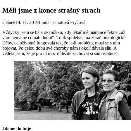
Měli jsme z konce strašný strach
Článek
14. 11. 2019
Linda Tichotová Fryčová
Vždycky jsem se bála okamžiku, kdy lékař mé mamince řekne „už
vám nemáme co nabídnout“. Tolik spoléhala na zbraň onkologické
léčby, celoživotně fungovala tak, že je-li problém, musí se s ním
bojovat. Po celou dobu své choroby nám i okolí dávala sílu. A
věděla jsem, že je pro ni moc důležité zachovat si samostatnost.
Jdeme do boje