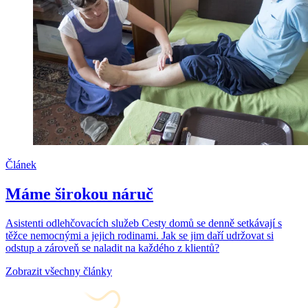
Článek
Máme širokou náruč
Asistenti odlehčovacích služeb Cesty domů se denně setkávají s
těžce nemocnými a jejich rodinami. Jak se jim daří udržovat si
odstup a zároveň se naladit na každého z klientů?
Zobrazit všechny články