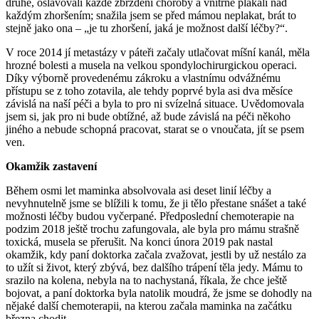
druhé, oslavovali každé zbrzdění choroby a vnitřně plakali nad
každým zhoršením; snažila jsem se před mámou neplakat, brát to
stejně jako ona – „je tu zhoršení, jaká je možnost další léčby?“.
V roce 2014 jí metastázy v páteři začaly utlačovat míšní kanál, měla
hrozné bolesti a musela na velkou spondylochirurgickou operaci.
Díky výborně provedenému zákroku a vlastnímu odvážnému
přístupu se z toho zotavila, ale tehdy poprvé byla asi dva měsíce
závislá na naší péči a byla to pro ni svízelná situace. Uvědomovala
jsem si, jak pro ni bude obtížné, až bude závislá na péči někoho
jiného a nebude schopná pracovat, starat se o vnoučata, jít se psem
ven.
Okamžik zastavení
Během osmi let maminka absolvovala asi deset linií léčby a
nevyhnutelně jsme se blížili k tomu, že ji tělo přestane snášet a také
možnosti léčby budou vyčerpané. Předposlední chemoterapie na
podzim 2018 ještě trochu zafungovala, ale byla pro mámu strašně
toxická, musela se přerušit. Na konci února 2019 pak nastal
okamžik, kdy paní doktorka začala zvažovat, jestli by už nestálo za
to užít si život, který zbývá, bez dalšího trápení těla jedy. Mámu to
srazilo na kolena, nebyla na to nachystaná, říkala, že chce ještě
bojovat, a paní doktorka byla natolik moudrá, že jsme se dohodly na
nějaké další chemoterapii, na kterou začala maminka na začátku
března chodit.