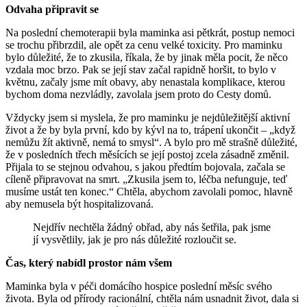
Odvaha připravit se
Na poslední chemoterapii byla maminka asi pětkrát, postup nemoci
se trochu přibrzdil, ale opět za cenu velké toxicity. Pro maminku
bylo důležité, že to zkusila, říkala, že by jinak měla pocit, že něco
vzdala moc brzo. Pak se její stav začal rapidně horšit, to bylo v
květnu, začaly jsme mít obavy, aby nenastala komplikace, kterou
bychom doma nezvládly, zavolala jsem proto do Cesty domů.
Vždycky jsem si myslela, že pro maminku je nejdůležitější aktivní
život a že by byla první, kdo by kývl na to, trápení ukončit – „když
nemůžu žít aktivně, nemá to smysl“. A bylo pro mě strašně důležité,
že v posledních třech měsících se její postoj zcela zásadně změnil.
Přijala to se stejnou odvahou, s jakou předtím bojovala, začala se
cíleně připravovat na smrt. „Zkusila jsem to, léčba nefunguje, teď
musíme ustát ten konec.“ Chtěla, abychom zavolali pomoc, hlavně
aby nemusela být hospitalizovaná.
Nejdřív nechtěla žádný obřad, aby nás šetřila, pak jsme
jí vysvětlily, jak je pro nás důležité rozloučit se.
Čas, který nabídl prostor nám všem
Maminka byla v péči domácího hospice poslední měsíc svého
života. Byla od přírody racionální, chtěla nám usnadnit život, dala si