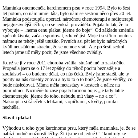
Maminka onemocněla karcinomem prsu v roce 1994. Bylo to šest
let potom, co nám umřel táta, bylo nám se sestrou něco přes 20 let.
Maminka podstoupila operaci, náročnou chemoterapii a radioterapii,
nejagresivnější léčbu, co se tenkrát prováděla. Pojala to tak, že to
vybojuje – „nemá cenu plakat, jdeme do boje“. Od základu změnila
způsob života, začala sportovat, zdravě jíst. Moje i sestřino pouto s
mámou se tehdy ještě utužilo. Prvních asi pět let bylo náročných
kvůli neustálému strachu, že se nemoc vrátí. Ale po šesti sedmi
letech jsme už měly pocit, že jsme všechno zvládly.
Když se jí v roce 2011 choroba vrátila, strašně mě to zaskočilo.
Propadla jsem se o 17 let zpátky do téhož pocitu beznaděje a
zoufalství – co budeme dělat, co nás čeká. Byly jsme starší, ale ty
pocity na nás dolehly znovu a bylo to o to horší, že jsme věděly, co
bude následovat. Máma měla metastázy v kostech a nález na
pohrudnici. Nicméně to zase pojala formou boje: „je tady tahle
chemoterapie, jdeme do toho, nebudu mít vlasy – no a co“.
Nakoupila si šáteček s lebkami, s opičkami, s květy, paruku
nechtěla.
Slavit i plakat
Výhodou u toho typu karcinomu prsu, který měla maminka, je, že se
nabízí hodně možností léčby. Žili jsme od jedné CT kontroly ke