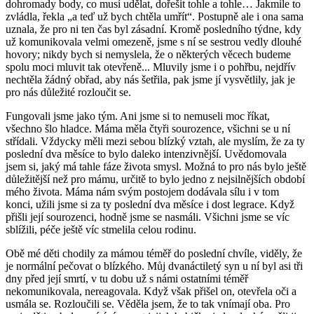
dohromady body, co musí udělat, dořešit tohle a tohle… Jakmile to
zvládla, řekla „a teď už bych chtěla umřít“. Postupně ale i ona sama
uznala, že pro ni ten čas byl zásadní. Kromě posledního týdne, kdy
už komunikovala velmi omezeně, jsme s ní se sestrou vedly dlouhé
hovory; nikdy bych si nemyslela, že o některých věcech budeme
spolu moci mluvit tak otevřeně... Mluvily jsme i o pohřbu, nejdřív
nechtěla žádný obřad, aby nás šetřila, pak jsme jí vysvětlily, jak je
pro nás důležité rozloučit se.
Fungovali jsme jako tým. Ani jsme si to nemuseli moc říkat,
všechno šlo hladce. Máma měla čtyři sourozence, všichni se u ní
střídali. Vždycky měli mezi sebou blízký vztah, ale myslím, že za ty
poslední dva měsíce to bylo daleko intenzivnější. Uvědomovala
jsem si, jaký má tahle fáze života smysl. Možná to pro nás bylo ještě
důležitější než pro mámu, určitě to bylo jedno z nejsilnějších období
mého života. Máma nám svým postojem dodávala sílu i v tom
konci, užili jsme si za ty poslední dva měsíce i dost legrace. Když
přišli její sourozenci, hodně jsme se nasmáli. Všichni jsme se víc
sblížili, péče ještě víc stmelila celou rodinu.
Obě mé děti chodily za mámou téměř do poslední chvíle, viděly, že
je normální pečovat o blízkého. Můj dvanáctiletý syn u ní byl asi tři
dny před její smrtí, v tu dobu už s námi ostatními téměř
nekomunikovala, nereagovala. Když však přišel on, otevřela oči a
usmála se. Rozloučili se. Věděla jsem, že to tak vnímají oba. Pro