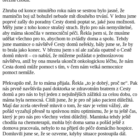
Zhruba od konce minulého roku nám se sestrou bylo jasné, že
maminčin boj už bohužel nebude mít dlouhého trvání. V lednu jsme
poprvé zašly do poradny Cesty domů poptat se, jaké jsou možnosti.
Měly jsme z toho konce strašný strach. Bylo pro nás nemyslitelné,
aby máma skončila v nemocniční péči. Řekla jsem si, že musíme
udělat všechno pro to, abychom to zvládly doma a spolu. Tehdy
jsme mamince o návštěvě Cesty domů neřekly, bály jsme se, že by
to brala jako konec. V březnu jsem s ní ale začala opatrně o Cestě
domů mluvit – co nabízí, že můžeme požádat o jednorázovou
návštěvu, aniž by ona musela ukončit onkologickou léčbu, že nám
Cesta domů může pomoct s tím, v čem nám velká nemocnice
pomoct nemůže.
Překvapilo mě, že to máma přijala. Řekla „to je dobrý, proč ne“. Pak
nás prvně navštívila paní doktorka se zdravotním bratrem z Cesty
domů a pro nás to byl jeden z nejsilnějších zážitků za celou dobu, co
máma byla nemocná. Cítili jsme, že je pro ně jako pacient důležitá.
Mají dar zcela otevřeně mluvit o tom, že stav je velmi vážný, ale
pořád vyzařují přesně tu správnou míru optimismu, že je tu ještě čas,
který je pro nás pro všechny velmi důležitý. Maminka tehdy ještě
chodila na chemoterapii, mohla být doma sama a pořád ještě z
domova pracovala, nebylo to na přijetí do péče domácího hospice.
Domluvili jsme se, že se ozveme, kdyby situace postoupila dál.