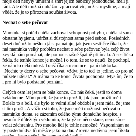
moje děti nebyly umírání a smrt jejich babičky jednoduché, měli ji
rádi. Ale děti možná dokážou zpracovat víc, než si myslíme, a mají
vědět, že je to přirozená součást života.
Nechat o sebe pečovat
Maminka si pořád chtěla zachovat schopnost pohybu, chtěla si sama
obstarat hygienu, udržet si důstojnost sama před sebou. Posledních
deset dnů už to nešlo a já si pamatuju, jak jsem sestřičce říkala, že
má maminka velký problém nechat o sebe pečovat; byla celý život
zvyklá nám pomáhat, ale pomoc strašně špatně přijímala. A sestřička
řekla, že tenhle konec je možná i o tom, že se to naučí, že pochopí,
že nám to dělá radost. Totéž říkala mamince i paní doktorka:
„Nechte ty dcery o sebe pečovat, vždyť je to teď to jediné, co pro ně
můžete udělat.“ A máma to ke konci života pochopila. Myslím, že to
i pro ni bylo podstatné poznání.
Celých osm let jsem se bála konce. Co nás čeká, jestli to doma
zvládneme. Mám pocit, že jsme to prožili, jak jsme prožít měli.
Bolelo to a bolí, ale bylo to velmi silné období a jsem ráda, že jsme
si tím prošli. A vážím si toho, že jsme měli možnost pečovat o
maminku doma, se zázemím celého týmu domácího hospice, s
nesmírně důležitým vědomím, že když se něco stane, nemusíme
volat záchranku. Pro mnoho lidí je tohle nemožné. Vzpomínám na
ty poslední dva tři měsíce jako na dar. Zrovna nedávno jsem říkala
sestře: „Jsem pyšná, že jsme to dokázali.“