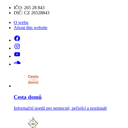
IČO: 265 28 843
DIČ: CZ 26528843
O webu
About this website
Cesta domů
Informační portál pro nemocné, pečující a pozůstalé