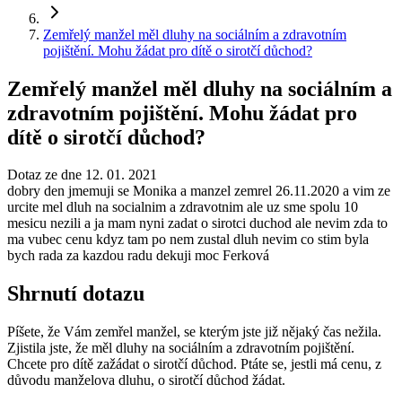
Zemřelý manžel měl dluhy na sociálním a zdravotním
pojištění. Mohu žádat pro dítě o sirotčí důchod?
Zemřelý manžel měl dluhy na sociálním a
zdravotním pojištění. Mohu žádat pro
dítě o sirotčí důchod?
Dotaz ze dne 12. 01. 2021
dobry den jmemuji se Monika a manzel zemrel 26.11.2020 a vim ze
urcite mel dluh na socialnim a zdravotnim ale uz sme spolu 10
mesicu nezili a ja mam nyni zadat o sirotci duchod ale nevim zda to
ma vubec cenu kdyz tam po nem zustal dluh nevim co stim byla
bych rada za kazdou radu dekuji moc Ferková
Shrnutí dotazu
Píšete, že Vám zemřel manžel, se kterým jste již nějaký čas nežila.
Zjistila jste, že měl dluhy na sociálním a zdravotním pojištění.
Chcete pro dítě zažádat o sirotčí důchod. Ptáte se, jestli má cenu, z
důvodu manželova dluhu, o sirotčí důchod žádat.