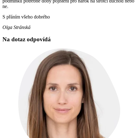
podmínku potřebné doby pojištění pro nárok na sirotčí důchod nebo
ne.
S přáním všeho dobrého
Olga Stránská
Na dotaz odpovídá