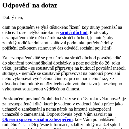
Odpověď na dotaz
Dobrý den,
dluh na pojistném se týká dědického řízení, kdy dluhy přechází na
dědice. To se netýká nároku na
sirotčí důchod
. Proto, aby
nezaopatřené dítě mělo nárok na sirotčí důchod, je nutné, aby
zemřelý rodič ke dni smrti splňoval podmínku potřebné doby
pojištění (zákonem stanovený čas odváděl sociální pojištění).
Za nezaopatřené dítě se pro nárok na sirotčí důchod považuje dítě
do skončení povinné školní docházky, a poté nejdéle do 26. roku
věku, jestliže: • se soustavně připravuje na budoucí povolání (neboli
studuje), • nemůže se soustavně připravovat na budoucí povolání
nebo vykonávat výdělečnou činnost pro nemoc nebo úraz, • z
důvodu dlouhodobě nepříznivého zdravotního stavu je neschopno
vykonávat soustavnou výdělečnou činnost.
Po skončení povinné školní docházky se do 18. roku věku považuje
za nezaopatřené i dítě, které je vedeno v evidenci úřadu práce jako
uchazeč o zaměstnání a nemá nárok na hmotné zabezpečení
uchazečů o zaměstnání. Doporučovala bych Vám zavolat na
Okresní správu sociální zabezpečení
, kde Vám po nahlášení
rodného čísla sdělí přesné informace, zdali zemřelý manžel splnil