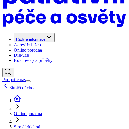
Rady a informace
Adresář služeb
Online poradna
Diskuze
Rozhovory a příběhy
Podpořte nás
Sirotčí důchod
Online poradna
Sirotčí důchod