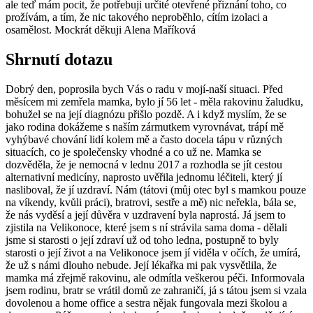
ale teď mám pocit, že potřebuji určité otevřené přiznání toho, co
prožívám, a tím, že nic takového neproběhlo, cítím izolaci a
osamělost. Mockrát děkuji Alena Maříková
Shrnutí dotazu
Dobrý den, poprosila bych Vás o radu v mojí-naší situaci. Před
měsícem mi zemřela mamka, bylo jí 56 let - měla rakovinu žaludku,
bohužel se na její diagnózu přišlo pozdě. A i když myslím, že se
jako rodina dokážeme s naším zármutkem vyrovnávat, trápí mě
vyhýbavé chování lidí kolem mě a často docela tápu v různých
situacích, co je společensky vhodné a co už ne. Mamka se
dozvěděla, že je nemocná v lednu 2017 a rozhodla se jít cestou
alternativní medicíny, naprosto uvěřila jednomu léčiteli, který jí
nasliboval, že jí uzdraví. Nám (tátovi (můj otec byl s mamkou pouze
na víkendy, kvůli práci), bratrovi, sestře a mě) nic neřekla, bála se,
že nás vyděsí a její důvěra v uzdravení byla naprostá. Já jsem to
zjistila na Velikonoce, které jsem s ní strávila sama doma - dělali
jsme si starosti o její zdraví už od toho ledna, postupně to byly
starosti o její život a na Velikonoce jsem jí viděla v očích, že umírá,
že už s námi dlouho nebude. Její lékařka mi pak vysvětlila, že
mamka má zřejmě rakovinu, ale odmítla veškerou péči. Informovala
jsem rodinu, bratr se vrátil domů ze zahraničí, já s tátou jsem si vzala
dovolenou a home office a sestra nějak fungovala mezi školou a