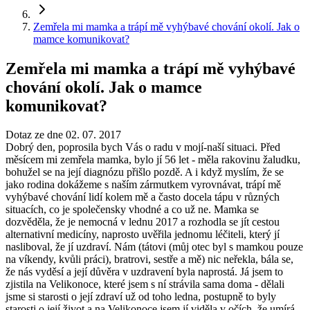
Zemřela mi mamka a trápí mě vyhýbavé chování okolí. Jak o
mamce komunikovat?
Zemřela mi mamka a trápí mě vyhýbavé
chování okolí. Jak o mamce
komunikovat?
Dotaz ze dne 02. 07. 2017
Dobrý den, poprosila bych Vás o radu v mojí-naší situaci. Před
měsícem mi zemřela mamka, bylo jí 56 let - měla rakovinu žaludku,
bohužel se na její diagnózu přišlo pozdě. A i když myslím, že se
jako rodina dokážeme s naším zármutkem vyrovnávat, trápí mě
vyhýbavé chování lidí kolem mě a často docela tápu v různých
situacích, co je společensky vhodné a co už ne. Mamka se
dozvěděla, že je nemocná v lednu 2017 a rozhodla se jít cestou
alternativní medicíny, naprosto uvěřila jednomu léčiteli, který jí
nasliboval, že jí uzdraví. Nám (tátovi (můj otec byl s mamkou pouze
na víkendy, kvůli práci), bratrovi, sestře a mě) nic neřekla, bála se,
že nás vyděsí a její důvěra v uzdravení byla naprostá. Já jsem to
zjistila na Velikonoce, které jsem s ní strávila sama doma - dělali
jsme si starosti o její zdraví už od toho ledna, postupně to byly
starosti o její život a na Velikonoce jsem jí viděla v očích, že umírá,