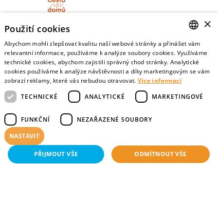
×
Použití cookies
Cesta domů
Abychom mohli zlepšovat kvalitu naší webové stránky a přinášet vám
CZECH
relevantní informace, používáme k analýze soubory cookies. Využíváme
Informační portál pro nemocné, pečující a pozůstalé
technické cookies, abychom zajistili správný chod stránky. Analytické
ENGLISH
cookies používáme k analýze návštěvnosti a díky marketingovým se vám
zobrazí reklamy, které vás nebudou otravovat.
Více informací
TECHNICKÉ
ANALYTICKÉ
MARKETINGOVÉ
Mojesmrt.cz
FUNKČNÍ
NEZAŘAZENÉ SOUBORY
Sestavte si seznam posledních přání a vyslovte svoje
NASTAVIT
představy o konci života
PŘIJMOUT VŠE
ODMÍTNOUT VŠE
Data o umírání
Technické
Analytické
Marketingové
Funkční
Nezařazené soubory
Nejnovější data o postojích veřejnosti a zdravotníků k umírání