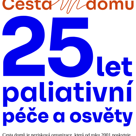
Cesta domů je nezisková organizace, která od roku 2001 poskytuje