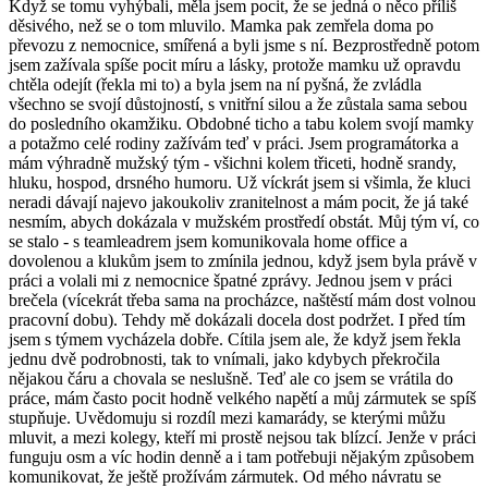
Když se tomu vyhýbali, měla jsem pocit, že se jedná o něco příliš
děsivého, než se o tom mluvilo. Mamka pak zemřela doma po
převozu z nemocnice, smířená a byli jsme s ní. Bezprostředně potom
jsem zažívala spíše pocit míru a lásky, protože mamku už opravdu
chtěla odejít (řekla mi to) a byla jsem na ní pyšná, že zvládla
všechno se svojí důstojností, s vnitřní silou a že zůstala sama sebou
do posledního okamžiku. Obdobné ticho a tabu kolem svojí mamky
a potažmo celé rodiny zažívám teď v práci. Jsem programátorka a
mám výhradně mužský tým - všichni kolem třiceti, hodně srandy,
hluku, hospod, drsného humoru. Už víckrát jsem si všimla, že kluci
neradi dávají najevo jakoukoliv zranitelnost a mám pocit, že já také
nesmím, abych dokázala v mužském prostředí obstát. Můj tým ví, co
se stalo - s teamleadrem jsem komunikovala home office a
dovolenou a klukům jsem to zmínila jednou, když jsem byla právě v
práci a volali mi z nemocnice špatné zprávy. Jednou jsem v práci
brečela (vícekrát třeba sama na procházce, naštěstí mám dost volnou
pracovní dobu). Tehdy mě dokázali docela dost podržet. I před tím
jsem s týmem vycházela dobře. Cítila jsem ale, že když jsem řekla
jednu dvě podrobnosti, tak to vnímali, jako kdybych překročila
nějakou čáru a chovala se neslušně. Teď ale co jsem se vrátila do
práce, mám často pocit hodně velkého napětí a můj zármutek se spíš
stupňuje. Uvědomuju si rozdíl mezi kamarády, se kterými můžu
mluvit, a mezi kolegy, kteří mi prostě nejsou tak blízcí. Jenže v práci
funguju osm a víc hodin denně a i tam potřebuji nějakým způsobem
komunikovat, že ještě prožívám zármutek. Od mého návratu se