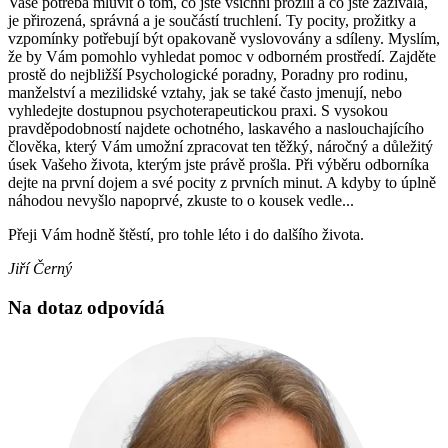
Vaše potřeba mluvit o tom, co jste všichni prožili a co jste zažívala,
je přirozená, správná a je součástí truchlení. Ty pocity, prožitky a
vzpomínky potřebují být opakovaně vyslovovány a sdíleny. Myslím,
že by Vám pomohlo vyhledat pomoc v odborném prostředí. Zajděte
prostě do nejbližší Psychologické poradny, Poradny pro rodinu,
manželství a mezilidské vztahy, jak se také často jmenují, nebo
vyhledejte dostupnou psychoterapeutickou praxi. S vysokou
pravděpodobností najdete ochotného, laskavého a naslouchajícího
člověka, který Vám umožní zpracovat ten těžký, náročný a důležitý
úsek Vašeho života, kterým jste právě prošla. Při výběru odborníka
dejte na první dojem a své pocity z prvních minut. A kdyby to úplně
náhodou nevyšlo napoprvé, zkuste to o kousek vedle...
Přeji Vám hodně štěstí, pro tohle léto i do dalšího života.
Jiří Černý
Na dotaz odpovídá