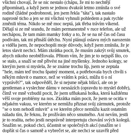
všichni chovají, že se nic nestalo (chápu, že mi to nechtějí
připomínat), a když jsem se jednou dvakrát letmo zmínila o své
rodině (žádné podrobnosti, jen jsem řekla "táta"), tak nastalo
naprosté ticho a jen se mi všichni vyhnuli pohledem a pak rychle
změnili téma. Nikdo se mě moc neptá, jak třeba trávím víkend.
Dělají si ze mě srandu, že mám permanentně v ruce telefon, ale už
nechápou, že tam mám mamky fotky a to, že se na ně čas od času
podívám, tak mi přináší útěchu. Nyní plánují oslavu mých narozenin
a viděla jsem, že nepochopili moje důvody, když jsem zmínila, že je
letos slavit nechci. Mám zkrátka pocit, že musím zakrýt svůj smutek,
abych nikoho neobtěžovala. Přitom vím, že jim je to nejspíš líto, co
se stalo, a snaží se mě přivést na jiné myšlenky. Jednoho kolegy, se
kterým jsem si myslela, že se známe trochu líp, jsem se zeptala
"hele, mám teď trochu špatný moment, a potřebovala bych chvíli s
někým mluvit o mamce, než se vrátím k práci, můžu ti o ní
vyprávět?", tak odpověděl, že si nejsme nějak blízcí, ale on je
gentleman a vyslechne dámu v nesnázích (opravdu to myslel dobře),
čímž ve mně vzbudil pocit, že jsem ufňukaná holka, která každému
věší svoje problémy na nos. Zkrátka mám pocit, že jsem se ocitla v
nějakém vakuu, ve kterém se nemůžu přiznat svůj zármutek, protože
"se o tom nehodí mluvit" a ve kterém přece nemůžu kazit ostatním
náladu tím, že řeknu, že prožívám něco smutného. Ani nevím, jestli
je to realita, nebo jestli nesprávně interpretuju chování svých kolegů.
Snažím se, pokud chci, účastnit se společných akcí (snažím se i
dopřát si čas o samotě a vybrečet se, ale nechci se uzavřít před