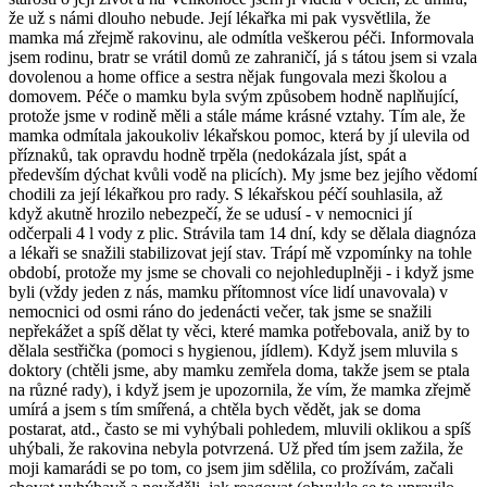
že už s námi dlouho nebude. Její lékařka mi pak vysvětlila, že
mamka má zřejmě rakovinu, ale odmítla veškerou péči. Informovala
jsem rodinu, bratr se vrátil domů ze zahraničí, já s tátou jsem si vzala
dovolenou a home office a sestra nějak fungovala mezi školou a
domovem. Péče o mamku byla svým způsobem hodně naplňující,
protože jsme v rodině měli a stále máme krásné vztahy. Tím ale, že
mamka odmítala jakoukoliv lékařskou pomoc, která by jí ulevila od
příznaků, tak opravdu hodně trpěla (nedokázala jíst, spát a
především dýchat kvůli vodě na plicích). My jsme bez jejího vědomí
chodili za její lékařkou pro rady. S lékařskou péčí souhlasila, až
když akutně hrozilo nebezpečí, že se udusí - v nemocnici jí
odčerpali 4 l vody z plic. Strávila tam 14 dní, kdy se dělala diagnóza
a lékaři se snažili stabilizovat její stav. Trápí mě vzpomínky na tohle
období, protože my jsme se chovali co nejohleduplněji - i když jsme
byli (vždy jeden z nás, mamku přítomnost více lidí unavovala) v
nemocnici od osmi ráno do jedenácti večer, tak jsme se snažili
nepřekážet a spíš dělat ty věci, které mamka potřebovala, aniž by to
dělala sestřička (pomoci s hygienou, jídlem). Když jsem mluvila s
doktory (chtěli jsme, aby mamku zemřela doma, takže jsem se ptala
na různé rady), i když jsem je upozornila, že vím, že mamka zřejmě
umírá a jsem s tím smířená, a chtěla bych vědět, jak se doma
postarat, atd., často se mi vyhýbali pohledem, mluvili oklikou a spíš
uhýbali, že rakovina nebyla potvrzená. Už před tím jsem zažila, že
moji kamarádi se po tom, co jsem jim sdělila, co prožívám, začali