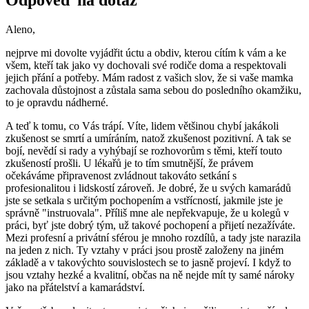
Odpověď na dotaz
Aleno,
nejprve mi dovolte vyjádřit úctu a obdiv, kterou cítím k vám a ke
všem, kteří tak jako vy dochovali své rodiče doma a respektovali
jejich přání a potřeby. Mám radost z vašich slov, že si vaše mamka
zachovala důstojnost a zůstala sama sebou do posledního okamžiku,
to je opravdu nádherné.
A teď k tomu, co Vás trápí. Víte, lidem většinou chybí jakákoli
zkušenost se smrtí a umíráním, natož zkušenost pozitivní. A tak se
bojí, nevědí si rady a vyhýbají se rozhovorům s těmi, kteří touto
zkušeností prošli. U lékařů je to tím smutnější, že právem
očekáváme připravenost zvládnout takováto setkání s
profesionalitou i lidskostí zároveň. Je dobré, že u svých kamarádů
jste se setkala s určitým pochopením a vstřícností, jakmile jste je
správně "instruovala". Příliš mne ale nepřekvapuje, že u kolegů v
práci, byť jste dobrý tým, už takové pochopení a přijetí nezažíváte.
Mezi profesní a privátní sférou je mnoho rozdílů, a tady jste narazila
na jeden z nich. Ty vztahy v práci jsou prostě založeny na jiném
základě a v takovýchto souvislostech se to jasně projeví. I když to
jsou vztahy hezké a kvalitní, občas na ně nejde mít ty samé nároky
jako na přátelství a kamarádství.