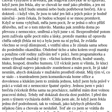
chovat vyhýbavě a nevěděli, jak reagovat (obvykle se to upravilo,
když jsem jim řekla, aby se chovali ke mně jako předtím, a jen mi
tolerovali, když budu smutná nebo budu potřebovat brečet). Ale u
doktorů - i když vím, že jsou to také jen lidi a jejich práce je hodně
náročná - jsem čekala, že budou schopní si se mnou promluvit.
Když se tomu vyhýbali, měla jsem pocit, že se jedná o něco příliš
děsivého, než se o tom mluvilo. Mamka pak zemřela doma po
převozu z nemocnice, smířená a byli jsme s ní. Bezprostředně potom
jsem zažívala spíše pocit míru a lásky, protože mamku už opravdu
chtěla odejít (řekla mi to) a byla jsem na ní pyšná, že zvládla
všechno se svojí důstojností, s vnitřní silou a že zůstala sama sebou
do posledního okamžiku. Obdobné ticho a tabu kolem svojí mamky
a potažmo celé rodiny zažívám teď v práci. Jsem programátorka a
mám výhradně mužský tým - všichni kolem třiceti, hodně srandy,
hluku, hospod, drsného humoru. Už víckrát jsem si všimla, že kluci
neradi dávají najevo jakoukoliv zranitelnost a mám pocit, že já také
nesmím, abych dokázala v mužském prostředí obstát. Můj tým ví, co
se stalo - s teamleadrem jsem komunikovala home office a
dovolenou a klukům jsem to zmínila jednou, když jsem byla právě v
práci a volali mi z nemocnice špatné zprávy. Jednou jsem v práci
brečela (vícekrát třeba sama na procházce, naštěstí mám dost volnou
pracovní dobu). Tehdy mě dokázali docela dost podržet. I před tím
jsem s týmem vycházela dobře. Cítila jsem ale, že když jsem řekla
jednu dvě podrobnosti, tak to vnímali, jako kdybych překročila
nějakou čáru a chovala se neslušně. Teď ale co jsem se vrátila do