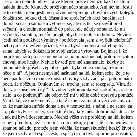
"se o tom nehodí mluvit" a ve kterém přece nemůžu kazit ostatním
náladu tím, že řeknu, že prožívám něco smutného. Ani nevím, jestli
je to realita, nebo jestli nesprávně interpretuju chování svých kolegů.
Snažím se, pokud chci, účastnit se společných akcí (snažím se i
dopřát si čas o samotě a vybrečet se, ale nechci se uzavřít před
světem), a chodím normálně do práce, ale někdy se stane, že mi
začne být smutno, musím odejít, abych se mohla uklidnit... Nevím,
jestli mám používat výmluvy "potřebovala jsem si vyřídit telefonát"
nebo prostě otevřeně přiznat, že mi bývá smutno a potřebuji být
sama, abych se dokázala se svojí ztrátou vyrovnat. Bojím se i, že
moji kamarádi po čase nebudou ochotní poslouchat, přitom se zatím
chovají moc hezky. Nejvíc by teď pro mě znamenalo, kdyby za
mnou někdo přišel a zeptal se "jaká byla tvoje mamka, řekni mi
něco o ní". A jsem nesmyslně naštvaná na lidi kolem sebe, že je to
nenapadlo a že o mamce musím hovory vždy začít já a potom mám
pocit, že oběžuju. Omlouvám se, trochu jsem se rozepsala. Vím, že
dotaz je spíše neurčitý "jak vůbec vykomunikovat s okolím, co se mi
stalo, a co potřebuji", ale odpověď mi v téhle době opravdu pomůže.
Vím také, že můžeme být - a také jsme - za mnoho věcí vděční, za
to, že mamka zemřela doma a ne v nemocnici, s námi a ne sama, za
to, jaké byly sestřičky, za některé dny, kdy měla dobrou náladu... ale
i tak mi bývá dost smutno. Nechci věšet své problémy na lidi kolem
sebe - před tím, než jsem přišla o mamku, v podstatě jsem nemívala
špatnou náladu, protože jsem věděla, že mám skutečně hezký život a
že jsem vždy měla spíš štěstí, a spíš já jsem byla oporou pro ostatní,