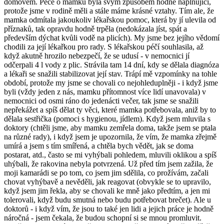
domovem. Péče o mamku byla svým způsobem hodně naplňující,
protože jsme v rodině měli a stále máme krásné vztahy. Tím ale, že
mamka odmítala jakoukoliv lékařskou pomoc, která by jí ulevila od
příznaků, tak opravdu hodně trpěla (nedokázala jíst, spát a
především dýchat kvůli vodě na plicích). My jsme bez jejího vědomí
chodili za její lékařkou pro rady. S lékařskou péčí souhlasila, až
když akutně hrozilo nebezpečí, že se udusí - v nemocnici jí
odčerpali 4 l vody z plic. Strávila tam 14 dní, kdy se dělala diagnóza
a lékaři se snažili stabilizovat její stav. Trápí mě vzpomínky na tohle
období, protože my jsme se chovali co nejohleduplněji - i když jsme
byli (vždy jeden z nás, mamku přítomnost více lidí unavovala) v
nemocnici od osmi ráno do jedenácti večer, tak jsme se snažili
nepřekážet a spíš dělat ty věci, které mamka potřebovala, aniž by to
dělala sestřička (pomoci s hygienou, jídlem). Když jsem mluvila s
doktory (chtěli jsme, aby mamku zemřela doma, takže jsem se ptala
na různé rady), i když jsem je upozornila, že vím, že mamka zřejmě
umírá a jsem s tím smířená, a chtěla bych vědět, jak se doma
postarat, atd., často se mi vyhýbali pohledem, mluvili oklikou a spíš
uhýbali, že rakovina nebyla potvrzená. Už před tím jsem zažila, že
moji kamarádi se po tom, co jsem jim sdělila, co prožívám, začali
chovat vyhýbavě a nevěděli, jak reagovat (obvykle se to upravilo,
když jsem jim řekla, aby se chovali ke mně jako předtím, a jen mi
tolerovali, když budu smutná nebo budu potřebovat brečet). Ale u
doktorů - i když vím, že jsou to také jen lidi a jejich práce je hodně
náročná - jsem čekala, že budou schopní si se mnou promluvit.