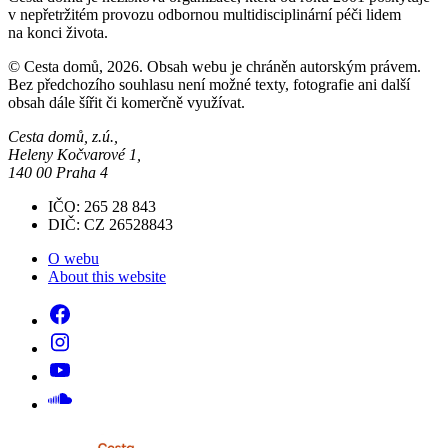
v nepřetržitém provozu odbornou multidisciplinární péči lidem
na konci života.
© Cesta domů, 2026. Obsah webu je chráněn autorským právem.
Bez předchozího souhlasu není možné texty, fotografie ani další
obsah dále šířit či komerčně využívat.
Cesta domů, z.ú.,
Heleny Kočvarové 1,
140 00 Praha 4
IČO: 265 28 843
DIČ: CZ 26528843
O webu
About this website