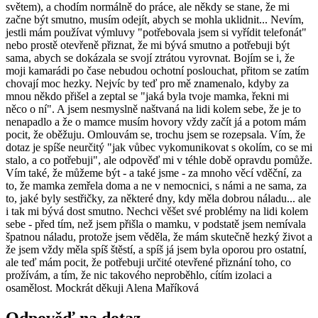
světem), a chodím normálně do práce, ale někdy se stane, že mi
začne být smutno, musím odejít, abych se mohla uklidnit... Nevím,
jestli mám používat výmluvy "potřebovala jsem si vyřídit telefonát"
nebo prostě otevřeně přiznat, že mi bývá smutno a potřebuji být
sama, abych se dokázala se svojí ztrátou vyrovnat. Bojím se i, že
moji kamarádi po čase nebudou ochotní poslouchat, přitom se zatím
chovají moc hezky. Nejvíc by teď pro mě znamenalo, kdyby za
mnou někdo přišel a zeptal se "jaká byla tvoje mamka, řekni mi
něco o ní". A jsem nesmyslně naštvaná na lidi kolem sebe, že je to
nenapadlo a že o mamce musím hovory vždy začít já a potom mám
pocit, že oběžuju. Omlouvám se, trochu jsem se rozepsala. Vím, že
dotaz je spíše neurčitý "jak vůbec vykomunikovat s okolím, co se mi
stalo, a co potřebuji", ale odpověď mi v téhle době opravdu pomůže.
Vím také, že můžeme být - a také jsme - za mnoho věcí vděční, za
to, že mamka zemřela doma a ne v nemocnici, s námi a ne sama, za
to, jaké byly sestřičky, za některé dny, kdy měla dobrou náladu... ale
i tak mi bývá dost smutno. Nechci věšet své problémy na lidi kolem
sebe - před tím, než jsem přišla o mamku, v podstatě jsem nemívala
špatnou náladu, protože jsem věděla, že mám skutečně hezký život a
že jsem vždy měla spíš štěstí, a spíš já jsem byla oporou pro ostatní,
ale teď mám pocit, že potřebuji určité otevřené přiznání toho, co
prožívám, a tím, že nic takového neproběhlo, cítím izolaci a
osamělost. Mockrát děkuji Alena Maříková