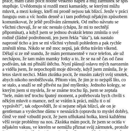
práce, mám často pocit hodně velkého napětí a můj zármutek se spíš
stupňuje. Uvědomuju si rozdíl mezi kamarády, se kterými můžu
mluvit, a mezi kolegy, kteří mi prostě nejsou tak blízcí. Jenže v práci
funguju osm a víc hodin denně a i tam potřebuji nějakým způsobem
komunikovat, že ještě prožívám zármutek. Od mého návratu se
všichni chovají, že se nic nestalo (chápu, že mi to nechtějí
připomínat), a když jsem se jednou dvakrát letmo zmínila o své
rodině (žádné podrobnosti, jen jsem řekla "táta"), tak nastalo
naprosté ticho a jen se mi všichni vyhnuli pohledem a pak rychle
změnili téma. Nikdo se mě moc neptá, jak třeba trávím víkend.
Dělají si ze mě srandu, že mám permanentně v ruce telefon, ale už
nechápou, že tam mám mamky fotky a to, že se na ně čas od času
podívám, tak mi přináší útěchu. Nyní plánují oslavu mých narozenin
a viděla jsem, že nepochopili moje důvody, když jsem zmínila, že je
letos slavit nechci. Mám zkrátka pocit, že musím zakrýt svůj smutek,
abych nikoho neobtěžovala. Přitom vím, že jim je to nejspíš líto, co
se stalo, a snaží se mě přivést na jiné myšlenky. Jednoho kolegy, se
kterým jsem si myslela, že se známe trochu líp, jsem se zeptala
"hele, mám teď trochu špatný moment, a potřebovala bych chvíli s
někým mluvit o mamce, než se vrátím k práci, můžu ti o ní
vyprávět?", tak odpověděl, že si nejsme nějak blízcí, ale on je
gentleman a vyslechne dámu v nesnázích (opravdu to myslel dobře),
čímž ve mně vzbudil pocit, že jsem ufňukaná holka, která každému
věší svoje problémy na nos. Zkrátka mám pocit, že jsem se ocitla v
nějakém vakuu, ve kterém se nemůžu přiznat svůj zármutek, protože