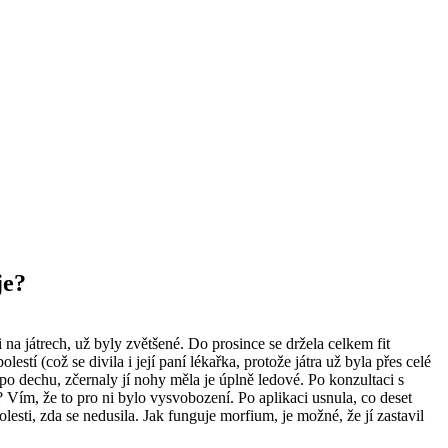
je?
a játrech, už byly zvětšené. Do prosince se držela celkem fit
í (což se divila i její paní lékařka, protože játra už byla přes celé
a po dechu, zčernaly jí nohy měla je úplně ledové. Po konzultaci s
 Vím, že to pro ni bylo vysvobození. Po aplikaci usnula, co deset
lesti, zda se nedusila. Jak funguje morfium, je možné, že jí zastavil