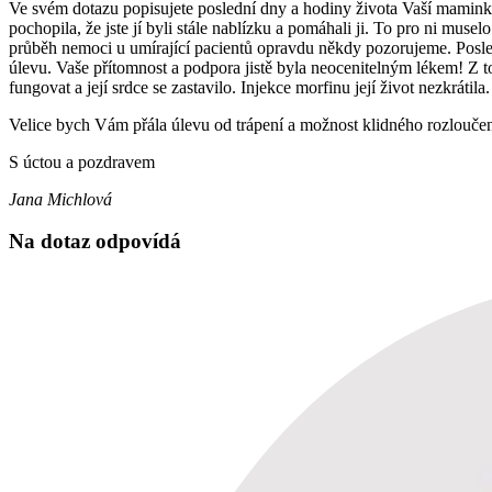
Ve svém dotazu popisujete poslední dny a hodiny života Vaší maminky
pochopila, že jste jí byli stále nablízku a pomáhali ji. To pro ni muse
průběh nemoci u umírající pacientů opravdu někdy pozorujeme. Posle
úlevu. Vaše přítomnost a podpora jistě byla neocenitelným lékem! Z t
fungovat a její srdce se zastavilo. Injekce morfinu její život nezkrátila.
Velice bych Vám přála úlevu od trápení a možnost klidného rozlouče
S úctou a pozdravem
Jana Michlová
Na dotaz odpovídá