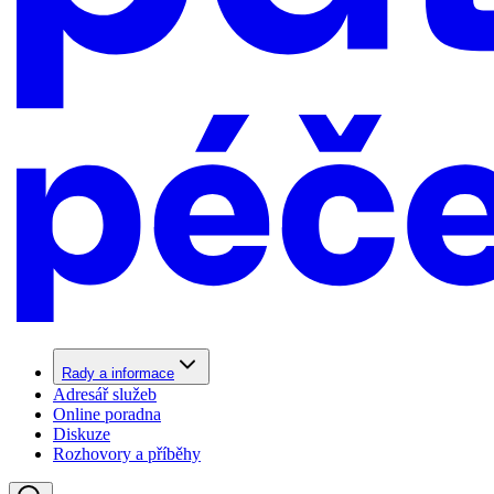
Rady a informace
Adresář služeb
Online poradna
Diskuze
Rozhovory a příběhy