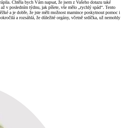
rápila. Chtěla bych Vám napsat, že jsem z Vašeho dotazu také
 a až v posledním týdnu, jak píšete, vše mělo „rychlý spád“. Tento
ěžké a je dobře, že jste měli možnost mamince poskytnout pomoc i
kročilá a rozsáhlá, že důležité orgány, včetně srdíčka, už nemohly