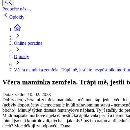
Podpořte nás
Opioidy
Online poradna
Opioidy
Včera maminka zemřela. Trápí mě, jestli to nezpůsobilo morfi
Včera maminka zemřela. Trápí mě, jestli 
Dotaz ze dne 10. 02. 2023
Dobrý den, včera mi zemřela maminka a mě moc trápí jedna věc. Jen pr
(nebyly doporučeny chemoterapie kvůli zdravotnímu stavu - nemocné srd
břicho). Minulý týden dostala fentanylove náplasti. Ty jí stačily do p
Mudr napsala morfiove injekce. Sestřička aplikovala první a maminka z
minut jsme ji kontrolovali, dýchala jak když běží maraton a při jedné 
dech? Moc děkuji za odpověď. Dana