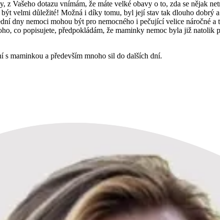
, z Vašeho dotazu vnímám, že máte velké obavy o to, zda se nějak net
lo být velmi důležité! Možná i díky tomu, byl její stav tak dlouho dobrý
dní dny nemoci mohou být pro nemocného i pečující velice náročné a t
oho, co popisujete, předpokládám, že maminky nemoc byla již natolik po
ní s maminkou a především mnoho sil do dalších dní.