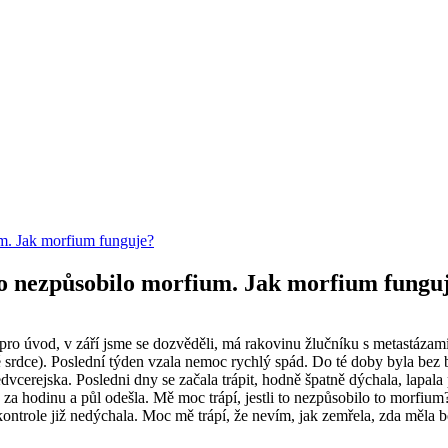
um. Jak morfium funguje?
to nezpůsobilo morfium. Jak morfium fungu
o úvod, v září jsme se dozvěděli, má rakovinu žlučníku s metastázami n
ce). Poslední týden vzala nemoc rychlý spád. Do té doby byla bez bolest
redvcerejska. Posledni dny se začala trápit, hodně špatně dýchala, lapal
a hodinu a půl odešla. Mě moc trápí, jestli to nezpůsobilo to morfium?
kontrole již nedýchala. Moc mě trápí, že nevím, jak zemřela, zda měla bo