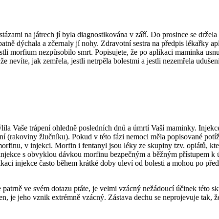
ázami na játrech jí byla diagnostikována v září. Do prosince se držela c
špatně dýchala a zčernaly jí nohy. Zdravotní sestra na předpis lékařky 
estli morfium nezpůsobilo smrt. Popisujete, že po aplikaci maminka usnul
e nevíte, jak zemřela, jestli netrpěla bolestmi a jestli nezemřela uduše
ýlila Vaše trápení ohledně posledních dnů a úmrtí Vaší maminky. Injek
 (rakoviny žlučníku). Pokud v této fázi nemoci měla popisované potíže 
orfinu, v injekci. Morfin i fentanyl jsou léky ze skupiny tzv. opiátů, kt
njekce s obvyklou dávkou morfinu bezpečným a běžným přístupem k úlevě
ikaci injekce často během krátké doby uleví od bolesti a mohou po před
patrně ve svém dotazu ptáte, je velmi vzácný nežádoucí účinek této sku
en, je jeho vznik extrémně vzácný. Zástava dechu se neprojevuje tak, 