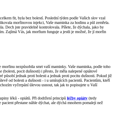
elkem fit, byla bez bolestí. Poslední týden podle Vašich slov vzal
aplikovala morfinovou injekci, Vaše maminka za hodinu a půl zemřela.
a. Dech jste pravidelně kontrolovala. Píšete, že dýchala, jako by
ním. Zajímá Vás, jak morfium funguje a jestli je možné, že jí morfin
ce morfinu nezpůsobila smrt vaší maminky. Vaše maminka, podle toho
(bolesti, pocit dušnosti) i přesto, že měla nalepené opiátové
eré působí jednak proti bolesti a jednak proti pocitu dušnosti. Pokud již
 od bolesti a dušnosti - i u umírajících pacientů. Pacientům, kteří
chozím vyčerpání úlevou usnout, tak jak to popisujete u Vaší
piny léků - opiátů. Při dodržení principů
léčby opiáty
(tedy
že pacient přestane náhle dýchat, ale dýchá mnohem pomaleji než