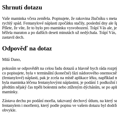
Shrnutí dotazu
Vaše maminka včera zemřela. Popisujete, že rakovina žlučníku s metast
rychlý spád. Fentanylové náplasti zpočátku stačily, poslední dny ale 
Píšete, že víte, že to bylo pro maminku vysvobození. Trápí Vás ale, j
běžela maraton a po dalších deseti minutách už nedýchala. Trápí Vás, ž
zastavil dech.
Odpověď na dotaz
Milá Dano,
pokusím se odpovědět na celou řadu dotazů a hlavně bych ráda rozpt
co popisujete, byla v terminální (konečné) fázi nádorového onemocnění
(fentanylové) náplasti, pak je zcela na místě aplikace léku, například m
byla maminka léčena fentanylovými náplastmi, je podání 1 podkožní i
předtím nějaký čas trpěli bolestmi nebo ztíženým dýcháním, se po apl
maminky.
Zástava dechu po podání morfia, takzvaný dechový útlum, na který se 
fentanylem i morfiem), který podle popisu ve vašem dotazu byl dodrž
obvykle.