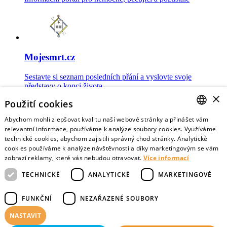
Mojesmrt.cz
Sestavte si seznam posledních přání a vyslovte svoje
představy o konci života
×
Použití cookies
Abychom mohli zlepšovat kvalitu naší webové stránky a přinášet vám
CZECH
relevantní informace, používáme k analýze soubory cookies. Využíváme
technické cookies, abychom zajistili správný chod stránky. Analytické
Data o umírání
ENGLISH
cookies používáme k analýze návštěvnosti a díky marketingovým se vám
zobrazí reklamy, které vás nebudou otravovat.
Více informací
Nejnovější data o postojích veřejnosti a zdravotníků k umírání
TECHNICKÉ
ANALYTICKÉ
MARKETINGOVÉ
FUNKČNÍ
NEZAŘAZENÉ SOUBORY
NASTAVIT
Virtuální vzpomínky