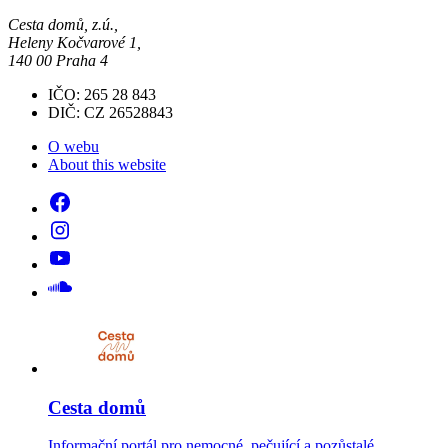
Cesta domů, z.ú.,
Heleny Kočvarové 1,
140 00 Praha 4
IČO: 265 28 843
DIČ: CZ 26528843
O webu
About this website
Cesta domů
Informační portál pro nemocné, pečující a pozůstalé