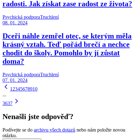
radosti. Jak získat zase radost ze života?
Psychická podpora
Truchlení
08. 01. 2024
Dceři náhle zemřel otec, se kterým měla
krásný vztah. Teď pořád brečí a nechce
chodit do školy. Pomohlo by jí zůstat
doma?
Psychická podpora
Truchlení
07. 01. 2024
1
2
3
4
5
6
7
8
9
10
...
36
37
Nenašli jste odpověď?
Podívejte se do
archivu všech dotazů
nebo nám položte novou
otázku.