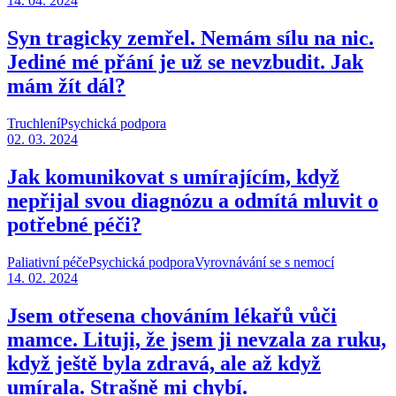
14. 04. 2024
Syn tragicky zemřel. Nemám sílu na nic.
Jediné mé přání je už se nevzbudit. Jak
mám žít dál?
Truchlení
Psychická podpora
02. 03. 2024
Jak komunikovat s umírajícím, když
nepřijal svou diagnózu a odmítá mluvit o
potřebné péči?
Paliativní péče
Psychická podpora
Vyrovnávání se s nemocí
14. 02. 2024
Jsem otřesena chováním lékařů vůči
mamce. Lituji, že jsem ji nevzala za ruku,
když ještě byla zdravá, ale až když
umírala. Strašně mi chybí.