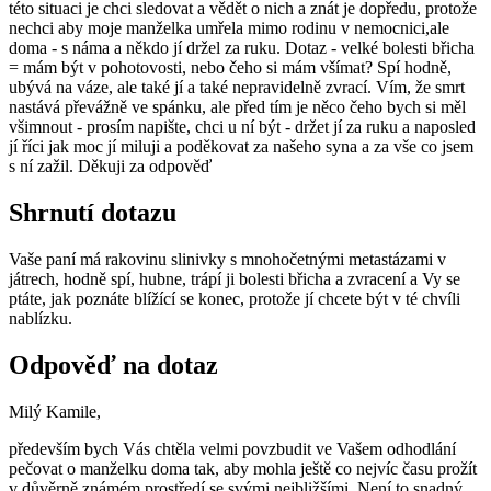
této situaci je chci sledovat a vědět o nich a znát je dopředu, protože
nechci aby moje manželka umřela mimo rodinu v nemocnici,ale
doma - s náma a někdo jí držel za ruku. Dotaz - velké bolesti břicha
= mám být v pohotovosti, nebo čeho si mám všímat? Spí hodně,
ubývá na váze, ale také jí a také nepravidelně zvrací. Vím, že smrt
nastává převážně ve spánku, ale před tím je něco čeho bych si měl
všimnout - prosím napište, chci u ní být - držet jí za ruku a naposled
jí říci jak moc jí miluji a poděkovat za našeho syna a za vše co jsem
s ní zažil. Děkuji za odpověď
Shrnutí dotazu
Vaše paní má rakovinu slinivky s mnohočetnými metastázami v
játrech, hodně spí, hubne, trápí ji bolesti břicha a zvracení a Vy se
ptáte, jak poznáte blížící se konec, protože jí chcete být v té chvíli
nablízku.
Odpověď na dotaz
Milý Kamile,
především bych Vás chtěla velmi povzbudit ve Vašem odhodlání
pečovat o manželku doma tak, aby mohla ještě co nejvíc času prožít
v důvěrně známém prostředí se svými nejbližšími. Není to snadný