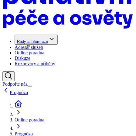
Rady a informace
Adresář služeb
Online poradna
Diskuze
Rozhovory a příběhy
Podpořte nás
Prognóza
Online poradna
Prognóza