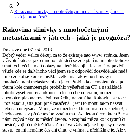
Rakovina slinivky s mnohočetnými metastázami v játrech -
jaká je prognóza?
Rakovina slinivky s mnohočetnými
metastázami v játrech - jaká je prognóza?
Dotaz ze dne 07. 04. 2013
Dobrý večer, velice děkuji za to že existuje tato www stránka. Jsem
v životní situaci jako mnoho lidí kteří se zde ptají na mnoho bohužel
smutných věcí a mají dotazy na které hledají tak jako já odpověď
všude kde se dá.Mnoho věcí jsem se z odpovědí dozvěděl,ale nedá
mi to zeptat se konkrétně:Manželka má rakovinu slinivky s
mnohačetnými metastázemi do jater. Probíhala chemoterapie a po
třetím kole chemoterapie proběhlo vyšetření na CT a na základě
tohoto vyšetření byla ukončena léčba chemoterapií,protože
chemoterapie onemocnění manželky nepomáhá. Rakovina se více
"rozlezla" a játra jsou plně zasažená - jestli to mohu takto nazvat,
nebo - li odepsaná. Víme, že manželce s kterou mám úžasného 3,5
letého syna a z předchozího vztahu má 18-ti letou dceru která žije s
námi zbývá několik měsíců života. Nezajímá mě za kolik týdnů či
měsíců, zajímá mě řeč těla - tělo dává vždy nějaké impulsy o svém
stavu, jen mi nemáme čas ani chuť je vnímat a přehlížíme je. Ale v