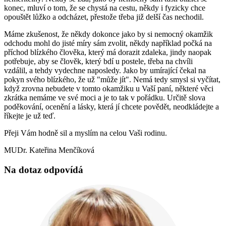
konec, mluví o tom, že se chystá na cestu, někdy i fyzicky chce
opouštět lůžko a odcházet, přestože třeba již delší čas nechodil.
Máme zkušenost, že někdy dokonce jako by si nemocný okamžik
odchodu mohl do jisté míry sám zvolit, někdy například počká na
příchod blízkého člověka, který má dorazit zdaleka, jindy naopak
potřebuje, aby se člověk, který bdí u postele, třeba na chvíli
vzdálil, a tehdy vydechne naposledy. Jako by umírající čekal na
pokyn svého blízkého, že už "může jít". Nemá tedy smysl si vyčítat,
když zrovna nebudete v tomto okamžiku u Vaší paní, některé věci
zkrátka nemáme ve své moci a je to tak v pořádku. Určitě slova
poděkování, ocenění a lásky, která jí chcete povědět, neodkládejte a
říkejte je už teď.
Přeji Vám hodně sil a myslím na celou Vaši rodinu.
MUDr. Kateřina Menčíková
Na dotaz odpovídá