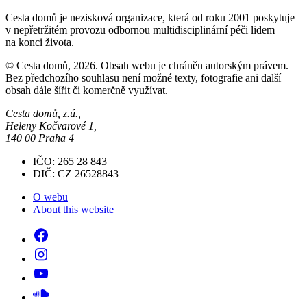
Cesta domů je nezisková organizace, která od roku 2001 poskytuje
v nepřetržitém provozu odbornou multidisciplinární péči lidem
na konci života.
© Cesta domů, 2026. Obsah webu je chráněn autorským právem.
Bez předchozího souhlasu není možné texty, fotografie ani další
obsah dále šířit či komerčně využívat.
Cesta domů, z.ú.,
Heleny Kočvarové 1,
140 00 Praha 4
IČO: 265 28 843
DIČ: CZ 26528843
O webu
About this website