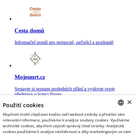
Cesta domů
Informační portál pro nemocné, pečující a pozůstalé
Mojesmrt.cz
Sestavte si seznam posledních přání a vyslovte svoje
představy o konci života
×
Použití cookies
Abychom mohli zlepšovat kvalitu naší webové stránky a přinášet vám
CZECH
relevantní informace, používáme k analýze soubory cookies. Využíváme
technické cookies, abychom zajistili správný chod stránky. Analytické
Data o umírání
ENGLISH
cookies používáme k analýze návštěvnosti a díky marketingovým se vám