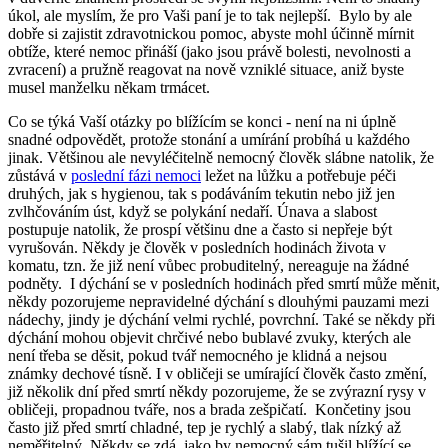
úkol, ale myslím, že pro Vaši paní je to tak nejlepší. Bylo by ale
dobře si zajistit zdravotnickou pomoc, abyste mohl účinně mírnit
obtíže, které nemoc přináší (jako jsou právě bolesti, nevolnosti a
zvracení) a pružně reagovat na nově vzniklé situace, aniž byste
musel manželku někam trmácet.
Co se týká Vaší otázky po blížícím se konci - není na ni úplně
snadné odpovědět, protože stonání a umírání probíhá u každého
jinak. Většinou ale nevyléčitelně nemocný člověk slábne natolik, že
zůstává v
poslední fázi nemoci
ležet na lůžku a potřebuje péči
druhých, jak s hygienou, tak s podáváním tekutin nebo již jen
zvlhčováním úst, když se polykání nedaří. Únava a slabost
postupuje natolik, že prospí většinu dne a často si nepřeje být
vyrušován. Někdy je člověk v posledních hodinách života v
komatu, tzn. že již není vůbec probuditelný, nereaguje na žádné
podněty. I dýchání se v posledních hodinách před smrtí může měnit,
někdy pozorujeme nepravidelné dýchání s dlouhými pauzami mezi
nádechy, jindy je dýchání velmi rychlé, povrchní. Také se někdy při
dýchání mohou objevit chrčivé nebo bublavé zvuky, kterých ale
není třeba se děsit, pokud tvář nemocného je klidná a nejsou
známky dechové tísně. I v obličeji se umírající člověk často změní,
již několik dní před smrtí někdy pozorujeme, že se zvýrazní rysy v
obličeji, propadnou tváře, nos a brada zešpičatí. Končetiny jsou
často již před smrtí chladné, tep je rychlý a slabý, tlak nízký až
neměřitelný. Někdy se zdá, jako by nemocný sám tušil blížící se