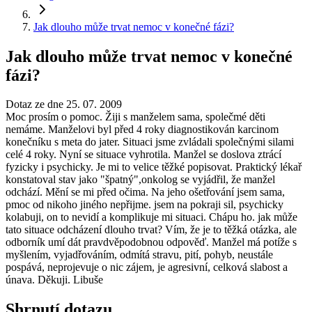
Jak dlouho může trvat nemoc v konečné fázi?
Jak dlouho může trvat nemoc v konečné
fázi?
Dotaz ze dne 25. 07. 2009
Moc prosím o pomoc. Žiji s manželem sama, společmé děti
nemáme. Manželovi byl před 4 roky diagnostikován karcinom
konečníku s meta do jater. Situaci jsme zvládali společnými silami
celé 4 roky. Nyní se situace vyhrotila. Manžel se doslova ztrácí
fyzicky i psychicky. Je mi to velice těžké popisovat. Praktický lékař
konstatoval stav jako "špatný",onkolog se vyjádřil, že manžel
odchází. Mění se mi před očima. Na jeho ošetřování jsem sama,
pmoc od nikoho jiného nepřijme. jsem na pokraji sil, psychicky
kolabuji, on to nevidí a komplikuje mi situaci. Chápu ho. jak může
tato situace odcházení dlouho trvat? Vím, že je to těžká otázka, ale
odborník umí dát pravdvěpodobnou odpověď. Manžel má potíže s
myšlením, vyjadřováním, odmítá stravu, pití, pohyb, neustále
pospává, neprojevuje o nic zájem, je agresivní, celková slabost a
únava. Děkuji. Libuše
Shrnutí dotazu