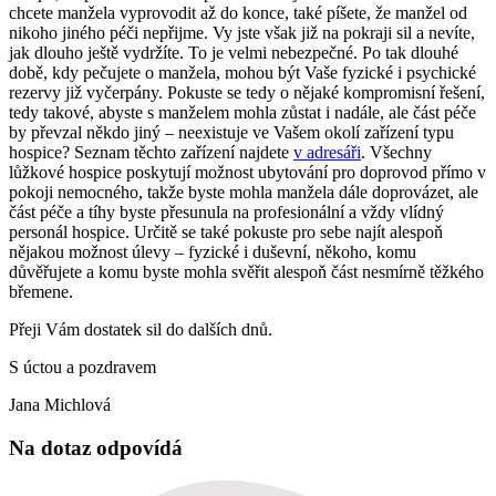
chcete manžela vyprovodit až do konce, také píšete, že manžel od
nikoho jiného péči nepřijme. Vy jste však již na pokraji sil a nevíte,
jak dlouho ještě vydržíte. To je velmi nebezpečné. Po tak dlouhé
době, kdy pečujete o manžela, mohou být Vaše fyzické i psychické
rezervy již vyčerpány. Pokuste se tedy o nějaké kompromisní řešení,
tedy takové, abyste s manželem mohla zůstat i nadále, ale část péče
by převzal někdo jiný – neexistuje ve Vašem okolí zařízení typu
hospice? Seznam těchto zařízení najdete
v adresáři
. Všechny
lůžkové hospice poskytují možnost ubytování pro doprovod přímo v
pokoji nemocného, takže byste mohla manžela dále doprovázet, ale
část péče a tíhy byste přesunula na profesionální a vždy vlídný
personál hospice. Určitě se také pokuste pro sebe najít alespoň
nějakou možnost úlevy – fyzické i duševní, někoho, komu
důvěřujete a komu byste mohla svěřit alespoň část nesmírně těžkého
břemene.
Přeji Vám dostatek sil do dalších dnů.
S úctou a pozdravem
Jana Michlová
Na dotaz odpovídá