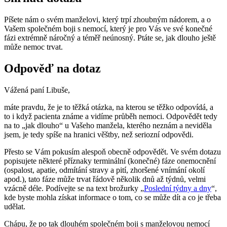
Píšete nám o svém manželovi, který trpí zhoubným nádorem, a o
Vašem společném boji s nemocí, který je pro Vás ve své konečné
fázi extrémně náročný a téměř neúnosný. Ptáte se, jak dlouho ještě
může nemoc trvat.
Odpověď na dotaz
Vážená paní Libuše,
máte pravdu, že je to těžká otázka, na kterou se těžko odpovídá, a
to i když pacienta známe a vidíme průběh nemoci. Odpovědět tedy
na to „jak dlouho“ u Vašeho manžela, kterého neznám a neviděla
jsem, je tedy spíše na hranici věštby, než seriozní odpovědi.
Přesto se Vám pokusím alespoň obecně odpovědět. Ve svém dotazu
popisujete některé příznaky terminální (konečné) fáze onemocnění
(ospalost, apatie, odmítání stravy a pití, zhoršené vnímání okolí
apod.), tato fáze může trvat řádově několik dnů až týdnů, velmi
vzácně déle. Podívejte se na text brožurky „
Poslední týdny a dny
“,
kde byste mohla získat informace o tom, co se může dít a co je třeba
udělat.
Chápu, že po tak dlouhém společném boji s manželovou nemocí