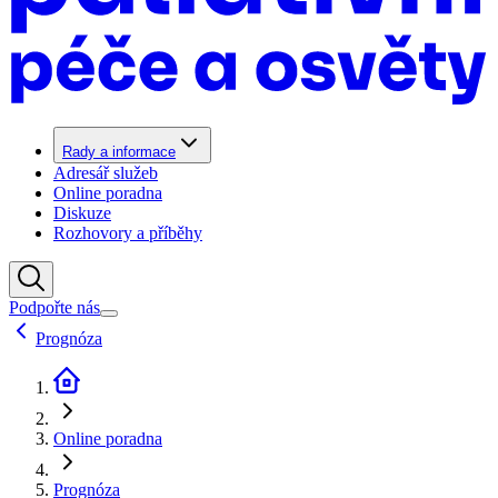
Rady a informace
Adresář služeb
Online poradna
Diskuze
Rozhovory a příběhy
Podpořte nás
Prognóza
Online poradna
Prognóza