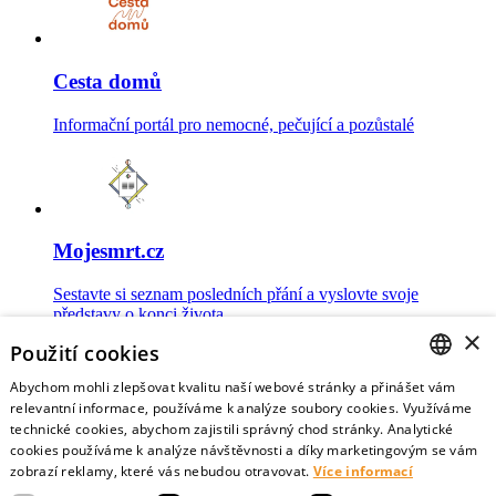
Cesta domů
Informační portál pro nemocné, pečující a pozůstalé
Mojesmrt.cz
Sestavte si seznam posledních přání a vyslovte svoje
představy o konci života
×
Použití cookies
Abychom mohli zlepšovat kvalitu naší webové stránky a přinášet vám
CZECH
relevantní informace, používáme k analýze soubory cookies. Využíváme
technické cookies, abychom zajistili správný chod stránky. Analytické
Data o umírání
ENGLISH
cookies používáme k analýze návštěvnosti a díky marketingovým se vám
zobrazí reklamy, které vás nebudou otravovat.
Více informací
Nejnovější data o postojích veřejnosti a zdravotníků k umírání