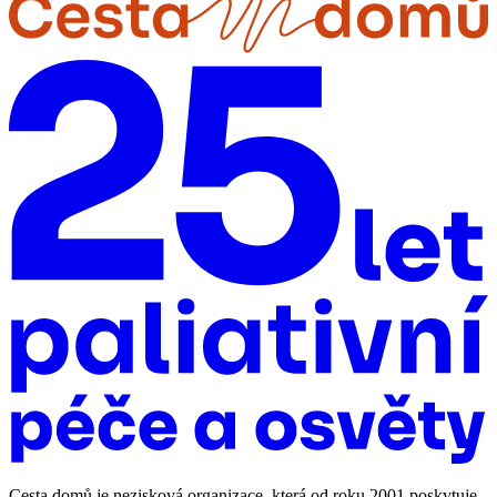
Cesta domů je nezisková organizace, která od roku 2001 poskytuje