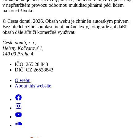
v nepřetržitém provozu odbornou multidisciplinární péči lidem
na konci života.
© Cesta domů, 2026. Obsah webu je chráněn autorským právem.
Bez předchozího souhlasu není možné texty, fotografie ani další
obsah dále šířit či komerčně využívat.
Cesta domů, z.ú.,
Heleny Kočvarové 1,
140 00 Praha 4
IČO: 265 28 843
DIČ: CZ 26528843
O webu
About this website