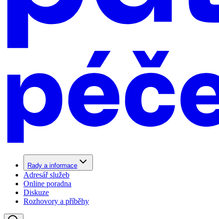
Rady a informace
Adresář služeb
Online poradna
Diskuze
Rozhovory a příběhy