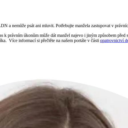
N a nemůže psát ani mluvit. Potřebujte manžela zastupovat v právních ú
hlas k právním úkonům může dát manžel najevo i jiným způsobem před 
ka. Více informací si přečtěte na našem portále v části
opatrovnictví 