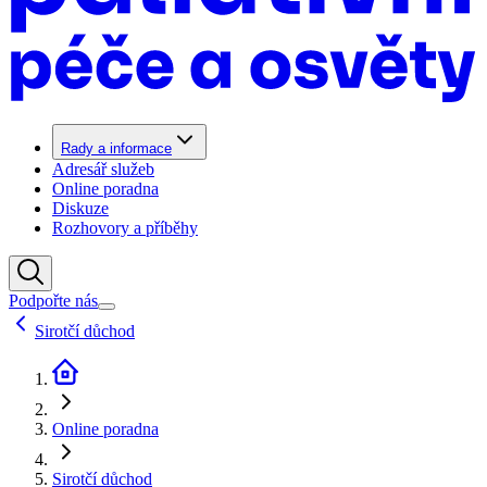
Rady a informace
Adresář služeb
Online poradna
Diskuze
Rozhovory a příběhy
Podpořte nás
Sirotčí důchod
Online poradna
Sirotčí důchod