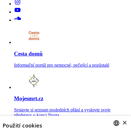
Cesta domů
Informační portál pro nemocné, pečující a pozůstalé
Mojesmrt.cz
Sestavte si seznam posledních přání a vyslovte svoje
představy o konci života
×
Použití cookies