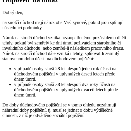
Odpověď na dotaz
Dobrý den,
na sirotčí důchod mají nárok oba Vaši synové, pokud jsou splňují
následující podmínky.
Nárok na sirotčí důchod vzniká nezaopatřenému pozůstalému dítěti
tehdy, pokud byl zemřelý ke dni úmrtí poživatelem starobního či
invalidního důchodu, nebo zemřel-li následkem pracovního úrazu.
Nárok na sirotčí důchod dále vzniká i tehdy, splňoval-li zesnulý
stanovenou dobu účasti na důchodovém pojištění:
v případě osoby starší
28
let alespoň jeden rok účasti na
důchodovém pojištění v uplynulých deseti letech přede
dnem úmrtí,
v případě osoby starší
38
let alespoň dva roky účasti na
důchodovém pojištění v uplynulých dvaceti letech přede
dnem úmrtí.
Do doby důchodového pojištění se v tomto ohledu nezahrnují
náhradní doby pojištění, tj. musí se jednat o dobu výdělečné
činnosti, z níž je odváděno sociální pojištění.