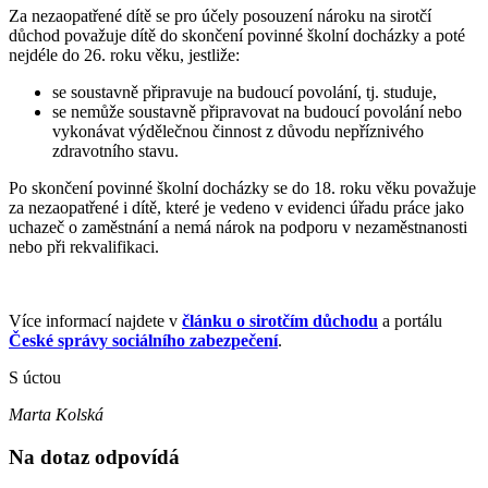
Za nezaopatřené dítě se pro účely posouzení nároku na sirotčí
důchod považuje dítě do skončení povinné školní docházky a poté
nejdéle do
26
. roku věku, jestliže:
se soustavně připravuje na budoucí povolání, tj. studuje,
se nemůže soustavně připravovat na budoucí povolání nebo
vykonávat výdělečnou činnost z důvodu nepříznivého
zdravotního stavu.
Po skončení povinné školní docházky se do
18
. roku věku považuje
za nezaopatřené i dítě, které je vedeno v evidenci úřadu práce jako
uchazeč o zaměstnání a nemá nárok na podporu v nezaměstnanosti
nebo při rekvalifikaci.
Více informací najdete v
článku o sirotčím důchodu
a portálu
České správy sociálního zabezpečení
.
S úctou
Marta Kolská
Na dotaz odpovídá