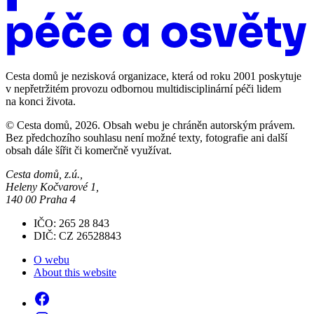
Cesta domů je nezisková organizace, která od roku 2001 poskytuje
v nepřetržitém provozu odbornou multidisciplinární péči lidem
na konci života.
© Cesta domů, 2026. Obsah webu je chráněn autorským právem.
Bez předchozího souhlasu není možné texty, fotografie ani další
obsah dále šířit či komerčně využívat.
Cesta domů, z.ú.,
Heleny Kočvarové 1,
140 00 Praha 4
IČO: 265 28 843
DIČ: CZ 26528843
O webu
About this website