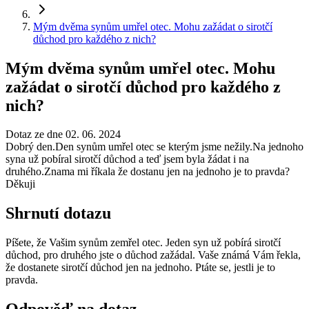
Mým dvěma synům umřel otec. Mohu zažádat o sirotčí
důchod pro každého z nich?
Mým dvěma synům umřel otec. Mohu
zažádat o sirotčí důchod pro každého z
nich?
Dotaz ze dne 02. 06. 2024
Dobrý den.Den synům umřel otec se kterým jsme nežily.Na jednoho
syna už pobíral sirotčí důchod a teď jsem byla žádat i na
druhého.Znama mi říkala že dostanu jen na jednoho je to pravda?
Děkuji
Shrnutí dotazu
Píšete, že Vašim synům zemřel otec. Jeden syn už pobírá sirotčí
důchod, pro druhého jste o důchod zažádal. Vaše známá Vám řekla,
že dostanete sirotčí důchod jen na jednoho. Ptáte se, jestli je to
pravda.