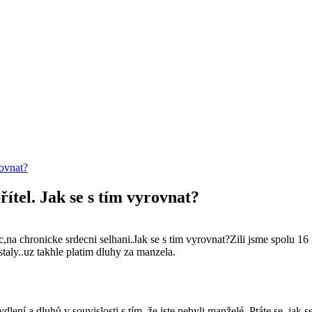
rovnat?
řítel. Jak se s tím vyrovnat?
c,na chronicke srdecni selhani.Jak se s tim vyrovnat?Zili jsme spolu 16 
taly..uz takhle platim dluhy za manzela.
lení a dluhů v souvislosti s tím, že jste nebyli manželé. Ptáte se, jak s