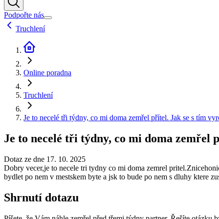
Podpořte nás
Truchlení
Online poradna
Truchlení
Je to necelé tři týdny, co mi doma zemřel přítel. Jak se s tím vy
Je to necelé tři týdny, co mi doma zemřel p
Dotaz ze dne 17. 10. 2025
Dobry vecer,je to necele tri tydny co mi doma zemrel pritel.Znicehoni
bydlet po nem v mestskem byte a jsk to bude po nem s dluhy ktere zus
Shrnutí dotazu
Píšete, že Vám náhle zemřel před třemi týdny partner. Řešíte otázku byd