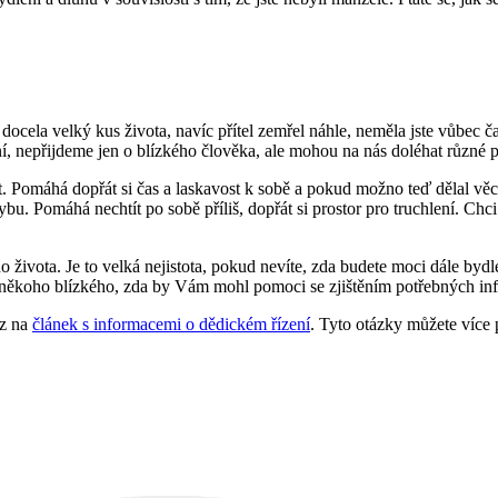
 je docela velký kus života, navíc přítel zemřel náhle, neměla jste vůbec
, nepřijdeme jen o blízkého člověka, ale mohou na nás doléhat různé pr
. Pomáhá dopřát si čas a laskavost k sobě a pokud možno teď dělal věc
hybu. Pomáhá nechtít po sobě příliš, dopřát si prostor pro truchlení. Ch
o života. Je to velká nejistota, pokud nevíte, zda budete moci dále by
někoho blízkého, zda by Vám mohl pomoci se zjištěním potřebných in
az na
článek s informacemi o dědickém řízení
. Tyto otázky můžete více 