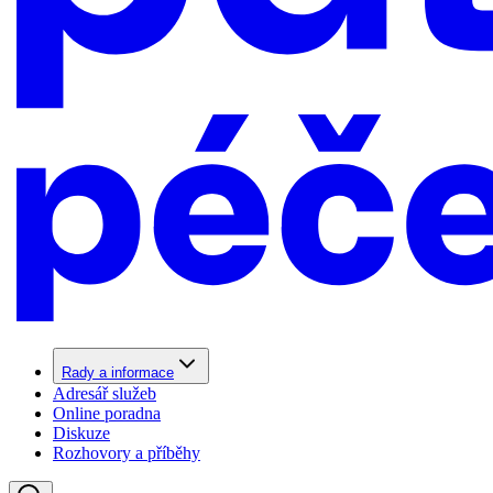
Rady a informace
Adresář služeb
Online poradna
Diskuze
Rozhovory a příběhy