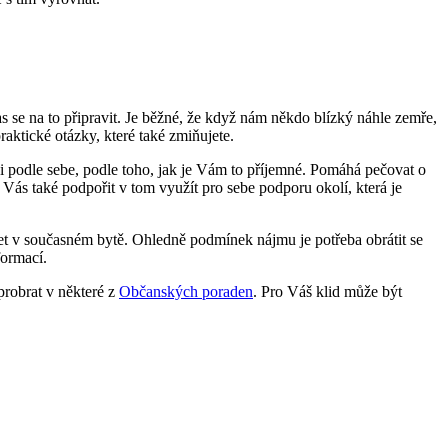
 čas se na to připravit. Je běžné, že když nám někdo blízký náhle zemře,
aktické otázky, které také zmiňujete.
i podle sebe, podle toho, jak je Vám to příjemné. Pomáhá pečovat o
ci Vás také podpořit v tom využít pro sebe podporu okolí, která je
dlet v současném bytě. Ohledně podmínek nájmu je potřeba obrátit se
formací.
probrat v některé z
Občanských poraden
. Pro Váš klid může být