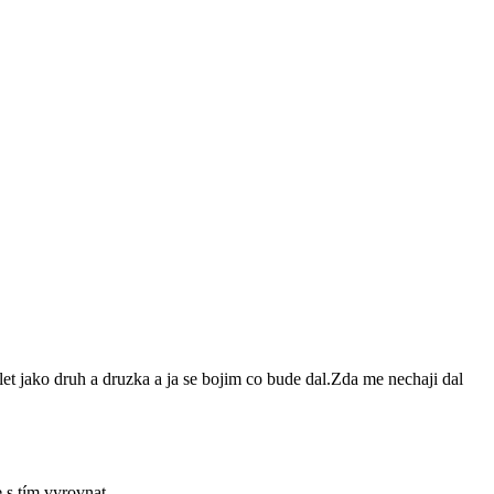
let jako druh a druzka a ja se bojim co bude dal.Zda me nechaji dal
e s tím vyrovnat.