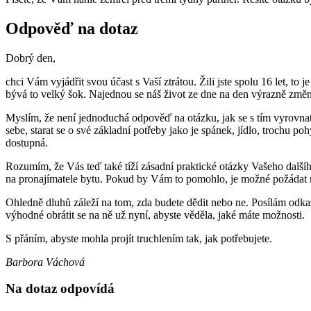
Odpověď na dotaz
Dobrý den,
chci Vám vyjádřit svou účast s Vaší ztrátou. Žili jste spolu 16 let, to
bývá to velký šok. Najednou se náš život ze dne na den výrazně změní
Myslím, že není jednoduchá odpověď na otázku, jak se s tím vyrovnat
sebe, starat se o své základní potřeby jako je spánek, jídlo, trochu po
dostupná.
Rozumím, že Vás teď také tíží zásadní praktické otázky Vašeho dalšíh
na pronajímatele bytu. Pokud by Vám to pomohlo, je možné požádat 
Ohledně dluhů záleží na tom, zda budete dědit nebo ne. Posílám odk
výhodné obrátit se na ně už nyní, abyste věděla, jaké máte možnosti.
S přáním, abyste mohla projít truchlením tak, jak potřebujete.
Barbora Váchová
Na dotaz odpovídá