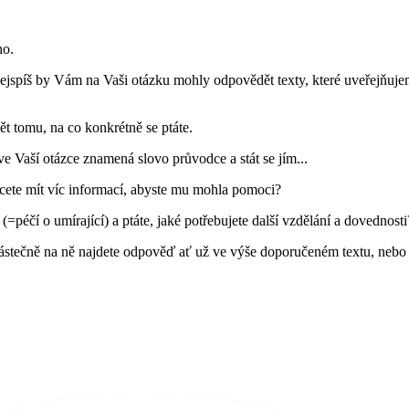
ho.
ejspíš by Vám na Vaši otázku mohly odpovědět texty, které uveřejňujeme
 tomu, na co konkrétně se ptáte.
e Vaší otázce znamená slovo průvodce a stát se jím...
hcete mít víc informací, abyste mu mohla pomoci?
(=péčí o umírající) a ptáte, jaké potřebujete další vzdělání a dovednost
stečně na ně najdete odpověď ať už ve výše doporučeném textu, nebo i 