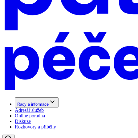
Rady a informace
Adresář služeb
Online poradna
Diskuze
Rozhovory a příběhy