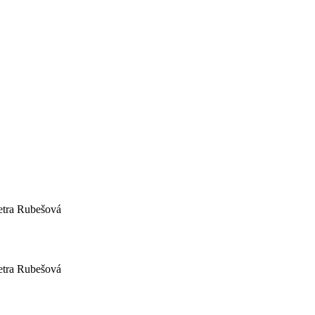
etra Rubešová
etra Rubešová