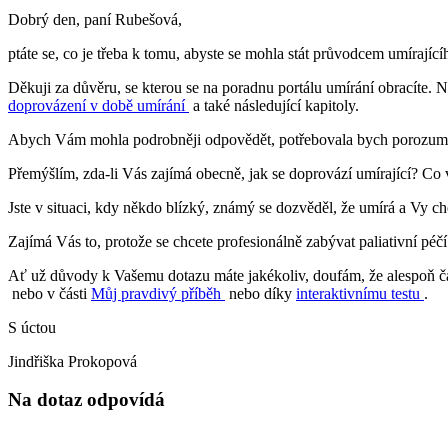
Dobrý den, paní Rubešová,
ptáte se, co je třeba k tomu, abyste se mohla stát průvodcem umírající
Děkuji za důvěru, se kterou se na poradnu portálu umírání obracíte. N
doprovázení v době umírání
a také následující kapitoly.
Abych Vám mohla podrobněji odpovědět, potřebovala bych porozumět
Přemýšlím, zda-li Vás zajímá obecně, jak se doprovází umírající? Co v
Jste v situaci, kdy někdo blízký, známý se dozvěděl, že umírá a Vy c
Zajímá Vás to, protože se chcete profesionálně zabývat paliativní péčí 
Ať už důvody k Vašemu dotazu máte jakékoliv, doufám, že alespoň čá
nebo v části
Můj pravdivý příběh
nebo díky
interaktivnímu testu
.
S úctou
Jindřiška Prokopová
Na dotaz odpovídá