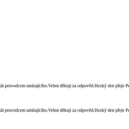
tát pruvodcem umírajícího.Velmi děkuji za odpověd.Hezký den přeje P
tát pruvodcem umírajícího.Velmi děkuji za odpověd.Hezký den přeje P