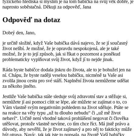
fyzického hlediska si myslím je na tom babička na svůj věk dobře, je
naprosto soběstačná. Děkuji za odpověď, Jana
Odpověď na dotaz
Dobrý den, Jano,
je určitě složité, když Vaše babička dává najevo, že se jí současný
život nelíbí. Je možné, že je opravdu nespokojená, ale je také
možné, že je to její způsob, jak si říkat o pozornost a poněkud
problematicky vyplňovat svůj život, když jí to nejde jinak.
Ráda byste babičce dodala jiskru do života, ale to je bohužel jen na
ní. Chápu, že byste raději veselou babičku, nicméně ta Vaše asi
zvolila jinou cestu pro své stáří. Naplnění života nemůžeme udělat
za někoho jiného.
Jestliže Vaše babička stále sleduje svůj zdravotní stav a stěžuje si,
nemůžete jí asi pomoci cítit se lépe, ale můžete se zajímat o to, co
Vám vlastně svým negativním pohledem na život sděluje. Ptáte se
na reakce na věty typu „už tu dlouho nebudu“ či „už mě život
nebaví“. Určitě není vhodné taková prohlášení negovat či člověka
utěšovat, protože vlastně nevíme, co tím chce říct. Má jistě právo a
důvody, aby nevěřil, že je život zajímavý a pro něj to fakticky může
být otrava. Navíc, tak jak jste to popsala, na životě Vaší babičky