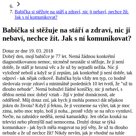
Babička si stěžuje na stáří a zdraví, nic ji nebaví, nechce žít.
Jak s ní komunikovat?
Babička si stěžuje na stáří a zdraví, nic ji
nebaví, nechce žít. Jak s ní komunikovat?
Dotaz ze dne 19. 03. 2018
Dobrý den, mojí babičce je 77 let. Nemá žádnou konkrétní
diagnostikovanou nemoc, nicméně neustále si stěžuje, že jí není
dobře, že stáří je hrozná věc a že už by nejradši nežila. Nic jí
vyloženě nebolí a když se jí zeptám, jak konkrétně ji není dobře, tak
odpoví - tak nějak celkově. Babička byla vždy ten typ, co hodně
sledovala svoje zdraví a minimálně posledních 10 let tvrdí, že "už tu
dlouho nebude". Nemá bohužel žádné koníčky, nic ji nebaví, s
dědou nemá moc dobrý vztah - žijí v jedné domácnosti, ale
odděleně. Můj dotaz zní, jak bych ji mohla pomoci dát nějakou
jiskru do života? Když jí řeknu, že ji vezmeme na výlet, tak je moc
zima, nebo moc teplo, bolí ji noha...prostě vždy se na něco vymluví.
Nečte, na zahrádce nedělá, nemá kamarádky. Jen občas kouká na
televizi nebo přemýšlí nad nemocema. Druhý dotaz se týká
komunikace - jak bych měla reagovat na její věty, že už tu dlouho
nebude a že už nechce žít? Nikdy nevím, jak je vhodné na tuhle