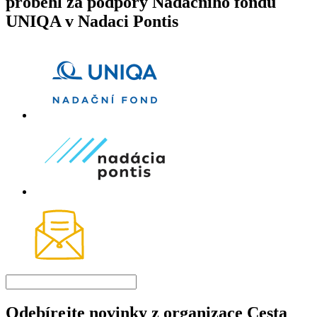
proběhl za podpory Nadačního fondu
UNIQA v Nadaci Pontis
Odebírejte novinky z organizace Cesta