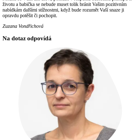
životu a babička se nebude muset tolik bránit Vašim pozitivním
nabídkám dalšími stížnostmi, když bude rozumět Vaší snaze ji
opravdu potěšit či pochopit.
Zuzana Vondřichová
Na dotaz odpovídá