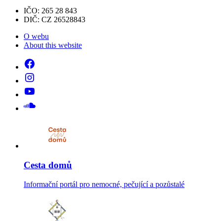
IČO: 265 28 843
DIČ: CZ 26528843
O webu
About this website
Cesta domů
Informační portál pro nemocné, pečující a pozůstalé