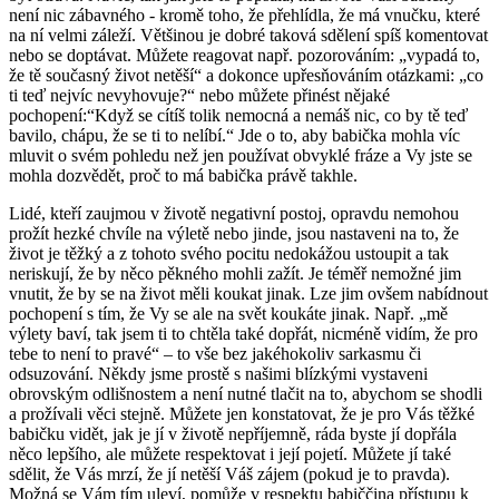
není nic zábavného - kromě toho, že přehlídla, že má vnučku, které
na ní velmi záleží. Většinou je dobré taková sdělení spíš komentovat
nebo se doptávat. Můžete reagovat např. pozorováním: „vypadá to,
že tě současný život netěší“ a dokonce upřesňováním otázkami: „co
ti teď nejvíc nevyhovuje?“ nebo můžete přinést nějaké
pochopení:“Když se cítíš tolik nemocná a nemáš nic, co by tě teď
bavilo, chápu, že se ti to nelíbí.“ Jde o to, aby babička mohla víc
mluvit o svém pohledu než jen používat obvyklé fráze a Vy jste se
mohla dozvědět, proč to má babička právě takhle.
Lidé, kteří zaujmou v životě negativní postoj, opravdu nemohou
prožít hezké chvíle na výletě nebo jinde, jsou nastaveni na to, že
život je těžký a z tohoto svého pocitu nedokážou ustoupit a tak
neriskují, že by něco pěkného mohli zažít. Je téměř nemožné jim
vnutit, že by se na život měli koukat jinak. Lze jim ovšem nabídnout
pochopení s tím, že Vy se ale na svět koukáte jinak. Např. „mě
výlety baví, tak jsem ti to chtěla také dopřát, nicméně vidím, že pro
tebe to není to pravé“ – to vše bez jakéhokoliv sarkasmu či
odsuzování. Někdy jsme prostě s našimi blízkými vystaveni
obrovským odlišnostem a není nutné tlačit na to, abychom se shodli
a prožívali věci stejně. Můžete jen konstatovat, že je pro Vás těžké
babičku vidět, jak je jí v životě nepříjemně, ráda byste jí dopřála
něco lepšího, ale můžete respektovat i její pojetí. Můžete jí také
sdělit, že Vás mrzí, že jí netěší Váš zájem (pokud je to pravda).
Možná se Vám tím uleví, pomůže v respektu babiččina přístupu k