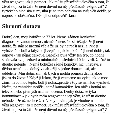
větu reagovat, jak ji pomoct. Jak můžu přesvědčit člověka o tom, že
život stojí za to žít a že není důvod na něj předčasně rezignovat? Z
fyzického hlediska si myslím je na tom babička na svůj věk dobře, je
naprosto soběstačná. Děkuji za odpověď, Jana
Shrnutí dotazu
Dobrý den, mojí babičce je 77 let. Nemá žádnou konkrétní
diagnostikovanou nemoc, nicméně neustále si stěžuje, že jí není
dobře, že stáří je hrozná věc a že už by nejradši nežila. Nic jí
vyloženě nebolí a když se jí zeptám, jak konkrétně ji není dobře, tak
odpoví - tak nějak celkově. Babička byla vždy ten typ, co hodně
sledovala svoje zdraví a minimálně posledních 10 let tvrdí, že "už tu
dlouho nebude". Nemá bohužel žádné koníčky, nic ji nebaví, s
dědou nemá moc dobrý vztah - žijí v jedné domácnosti, ale
odděleně. Můj dotaz zní, jak bych ji mohla pomoci dát nějakou
jiskru do života? Když jí řeknu, že ji vezmeme na výlet, tak je moc
zima, nebo moc teplo, bolí ji noha...prostě vždy se na něco vymluví.
Nečte, na zahrádce nedělá, nemá kamarádky. Jen občas kouká na
televizi nebo přemýšlí nad nemocema. Druhý dotaz se týká
komunikace - jak bych měla reagovat na její věty, že už tu dlouho
nebude a že už nechce žít? Nikdy nevím, jak je vhodné na tuhle
větu reagovat, jak ji pomoct. Jak můžu přesvědčit člověka o tom, že
život stojí za to žít a že není důvod na něj předčasně rezignovat? Z