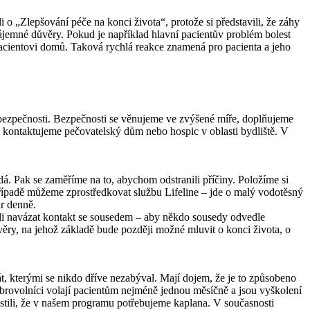
o „Zlepšování péče na konci života“, protože si představili, že záhy
ájemné důvěry. Pokud je například hlavní pacientův problém bolest
cientovi domů. Taková rychlá reakce znamená pro pacienta a jeho
ly bezpečnosti. Bezpečnosti se věnujeme ve zvýšené míře, doplňujeme
 kontaktujeme pečovatelský dům nebo hospic v oblasti bydliště. V
dá. Pak se zaměříme na to, abychom odstranili příčiny. Položíme si
případě můžeme zprostředkovat službu Lifeline – jde o malý vodotěsný
ar denně.
li navázat kontakt se sousedem – aby někdo sousedy odvedle
ůvěry, na jehož základě bude později možné mluvit o konci života, o
trát, kterými se nikdo dříve nezabýval. Mají dojem, že je to způsobeno
dobrovolníci volají pacientům nejméně jednou měsíčně a jsou vyškolení
stili, že v našem programu potřebujeme kaplana. V současnosti