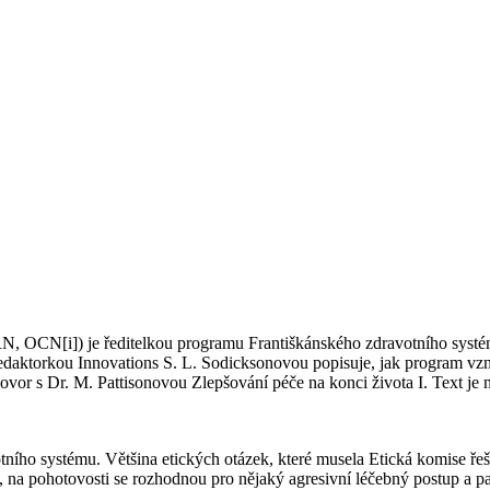
N, OCN[i]) je ředitelkou programu Františkánského zdravotního systé
aktorkou Innovations S. L. Sodicksonovou popisuje, jak program vznikl
or s Dr. M. Pattisonovou Zlepšování péče na konci života I. Text je n
ního systému. Většina etických otázek, které musela Etická komise řešit
l, na pohotovosti se rozhodnou pro nějaký agresivní léčebný postup a p