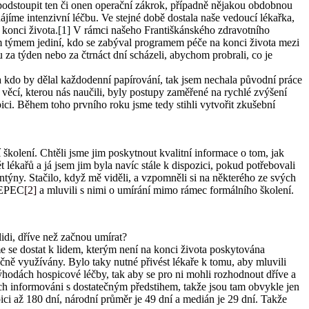
í podstoupit ten či onen operační zákrok, případně nějakou obdobnou
hájíme intenzivní léčbu. Ve stejné době dostala naše vedoucí lékařka,
 konci života
.[1]
V rámci našeho Františkánského zdravotního
alším týmem jediní, kdo se zabýval programem péče na konci života mezi
za týden nebo za čtrnáct dní scházeli, abychom probrali, co je
 a kdo by dělal každodenní papírování, tak jsem nechala původní práce
 věcí, kterou nás naučili, byly postupy zaměřené na rychlé zvýšení
pici. Během toho prvního roku jsme tedy stihli vytvořit zkušební
školení. Chtěli jsme jim poskytnout kvalitní informace o tom, jak
 lékařů a já jsem jim byla navíc stále k dispozici, pokud potřebovali
ntýny. Stačilo, když mě viděli, a vzpomněli si na některého ze svých
ů EPEC
[2]
a mluvili s nimi o umírání mimo rámec formálního školení.
idi, dříve než začnou umírat?
me se dostat k lidem, kterým není na konci života poskytována
tečně využívány. Bylo taky nutné přivést lékaře k tomu, aby mluvili
výhodách hospicové léčby, tak aby se pro ni mohli rozhodnout dříve a
bách informováni s dostatečným předstihem, takže jsou tam obvykle jen
ici až 180 dní, národní průměr je 49 dní a medián je 29 dní. Takže