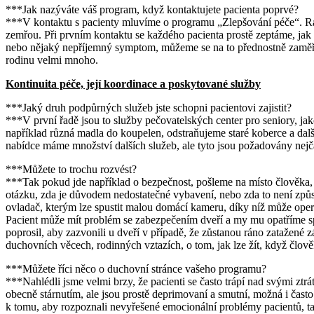
***Jak nazýváte váš program, když kontaktujete pacienta poprvé?
***V kontaktu s pacienty mluvíme o programu „Zlepšování péče“. Ráda 
zemřou. Při prvním kontaktu se každého pacienta prostě zeptáme, jak
nebo nějaký nepříjemný symptom, můžeme se na to přednostně zaměři
rodinu velmi mnoho.
Kontinuita péče, její koordinace a poskytované služby
***Jaký druh podpůrných služeb jste schopni pacientovi zajistit?
***V první řadě jsou to služby pečovatelských center pro seniory, ja
například různá madla do koupelen, odstraňujeme staré koberce a dal
nabídce máme množství dalších služeb, ale tyto jsou požadovány nejča
***Můžete to trochu rozvést?
***Tak pokud jde například o bezpečnost, pošleme na místo člověka, kt
otázku, zda je důvodem nedostatečné vybavení, nebo zda to není způs
ovladač, kterým lze spustit malou domácí kameru, díky níž může operá
Pacient může mít problém se zabezpečením dveří a my mu opatříme s
poprosil, aby zazvonili u dveří v případě, že zůstanou ráno zatažené 
duchovních věcech, rodinných vztazích, o tom, jak lze žít, když člově
***Můžete říci něco o duchovní stránce vašeho programu?
***Nahlédli jsme velmi brzy, že pacienti se často trápí nad svými ztrát
obecně stárnutím, ale jsou prostě deprimovaní a smutní, možná i často
k tomu, aby rozpoznali nevyřešené emocionální problémy pacientů, ta