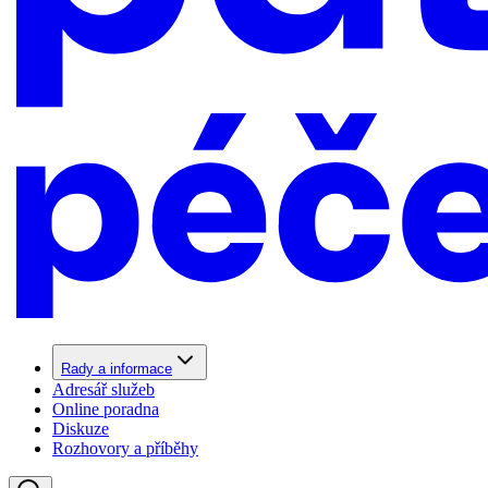
Rady a informace
Adresář služeb
Online poradna
Diskuze
Rozhovory a příběhy