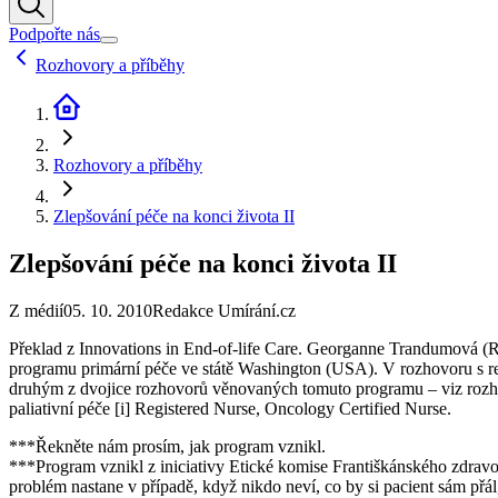
Podpořte nás
Rozhovory a příběhy
Rozhovory a příběhy
Zlepšování péče na konci života II
Zlepšování péče na konci života II
Z médií
05. 10. 2010
Redakce Umírání.cz
Překlad z Innovations in End-of-life Care. Georganne Trandumová (R
programu primární péče ve státě Washington (USA). V rozhovoru s red
druhým z dvojice rozhovorů věnovaných tomuto programu – viz rozhov
paliativní péče [i] Registered Nurse, Oncology Certified Nurse.
***Řekněte nám prosím, jak program vznikl.
***Program vznikl z iniciativy Etické komise Františkánského zdravot
problém nastane v případě, když nikdo neví, co by si pacient sám přá