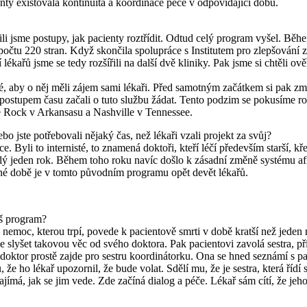
nty existovala kontinuita a koordinace péče v odpovídající dobu.
li jsme postupy, jak pacienty roztřídit. Odtud celý program vyšel. Běh
 počtu 220 stran. Když skončila spolupráce s Institutem pro zlepšování 
lékařů jsme se tedy rozšířili na další dvě kliniky. Pak jsme si chtěli o
té, aby o něj měli zájem sami lékaři. Před samotným začátkem si pak z
 postupem času začali o tuto službu žádat. Tento podzim se pokusíme ro
e Rock v Arkansasu a Nashville v Tennessee.
o jste potřebovali nějaký čas, než lékaři vzali projekt za svůj?
ce. Byli to internisté, to znamená doktoři, kteří léčí především starší
jeden rok. Během toho roku navíc došlo k zásadní změně systému afili
né době je v tomto původním programu opět devět lékařů.
áš program?
 nemoc, kterou trpí, povede k pacientově smrti v době kratší než jeden 
ce slyšet takovou věc od svého doktora. Pak pacientovi zavolá sestra, př
 doktor prostě zajde pro sestru koordinátorku. Ona se hned seznámí s pa
ho lékař upozornil, že bude volat. Sdělí mu, že je sestra, která řídí s
jímá, jak se jim vede. Zde začíná dialog a péče. Lékař sám cítí, že jeho