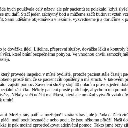
bych používala celý název, ale pár pacientů se polekalo, když slyšeli 
 se mu daří. Stačí jeden záchytný bod a můžeme začít budovat vztah vz
t. Sami uděláme objednávku v lékárně, vyzvedneme ji a doručíme k pa
ko je dovážka jídel, Lifeline, přepravní služby, dovážka léků a kontro
ší věci, které brání bezpečnému pohybu. Ve vhodnou chvíli samozřejmě
stěji.
erý provede inspekci v místě bydliště, protože pacient stále častěji pa
obeno prostě tím, že se pacient cítí opuštěný a má strach. V takovém 
tor zajistit pomoc. Zavedení služby stojí 40 dolarů a provoz jeden dol
peciální zástrčku. Někdy pacient prostě potřebuje, abychom mu pomoh
závěsy. Někdy stačí udělat maličkost, která ale umožní vytvořit vztah d
k umírá.
ami. Mezi ztráty patří samozřejmě i ztráta zdraví, ale je řada dalších z
 pláčí, mají pocit beznaděje nebo pocit, že jsou někomu přítěží. Naši 
kže je pak možné zprostředkovat adekvátní pomoc. Takto jsme brzy zji