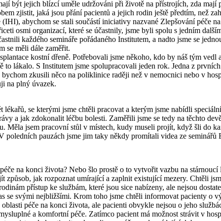
jí být jejich blízcí uměle udržováni při životě na přístrojích, zda maj
 zjistit, jaká jsou přání pacientů a jejich rodin ještě předtím, než za
 (IHI), abychom se stali součástí iniciativy nazvané Zlepšování péče na
yřiceti osmi organizací, které se účastnily, jsme byli spolu s jedním d
astnili každého semináře pořádaného Institutem, a nadto jsme se jednou 
se měli dále zaměřit.
nsplantace kostní dřeně. Potřebovali jsme někoho, kdo by náš tým vedl
to lákalo. S Institutem jsme spolupracovali jeden rok. Jedna z prvních
že bychom zkusili něco na poliklinice raději než v nemocnici nebo v hos
ji na plný úvazek.
ékařů, se kterými jsme chtěli pracovat a kterým jsme nabídli speciální 
vy a jak zdokonalit léčbu bolesti. Zaměřili jsme se tedy na těchto devět
 Měla jsem pracovní stůl v místech, kudy museli projít, když šli do ka
či. V poledních pauzách jsme jim taky někdy promítali videa ze seminář
če na konci života? Nebo šlo prostě o to vytvořit vazbu na stárnoucí l
způsob, jak rozpoznat umírající a zaplnit existující mezery. Chtěli js
 rodinám přístup ke službám, které jsou sice nabízeny, ale nejsou dosta
 čas se svými nejbližšími. Krom toho jsme chtěli informovat pacienty o 
 oblasti péče na konci života, ale pacienti obvykle nejsou o jeho služ
smysluplné a komfortní péče. Zatímco pacient má možnost strávit v hosp