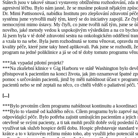
Státech jsou v takové situaci vystaveny obtížnému rozhodování, zda ma
agresivní léčbu. Bylo nám jasné, že se musíme pokusit nějakým způsobem
Dr. Mimi Pattisonová, nabídku Institutu pro zlepšování zdravotní péče
systému jsme vytvořili malý tým, který se do iniciativy zapojil. Ze čt
nemocnými mimo ústavy. My čtyři, co jsme tvořili náš tým, jsme se úč
nového, jaké metody vedou k uspokojivým výsledkům a na co bychom 
Já jsem byla v té době zdravotní sestra na onkologickém oddělení tra
a vzala to na sebe. Byla jsem rozhodnutá se tomu věnovat, opravdu mě 
kvality péče, které jsme taky hned aplikovali. Pak jsme se rozhodli, 
program na jedné poliklinice a já se od té doby tomuto programu věnu
***Jak vypadal pilotní projekt?
***Na zkušební klinice v Gig Harboru ve státě Washington bylo devět l
přistupovat k pacientům na konci života, jak jim oznamovat špatné zprá
pomoc s určováním pacientů, jimž by měli nabídnout účast v programu.
pacientů nebo se mě zeptali na něco, co chtěli vědět o paliativní pé
[...]
***Bylo prvotním cílem programu nabídnout kontinuitu a koordinaci pé
***Bylo to vlastně od každého něco. Cílem programu bylo zaprvé najít 
odpovídající péče. Bylo potřeba zajistit umírajícím pacientům a jejich
otevřeně se svými pacienty, a ti tak mohli prožít dobře svůj poslední
využívat tak služeb hospice delší dobu. Hospic představuje standard v
krátce a to v krizovém režimu místo toho, aby využili jeho potenciál 