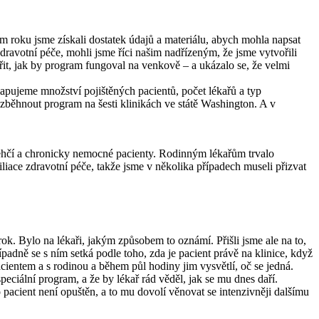
em roku jsme získali dostatek údajů a materiálu, abych mohla napsat
zdravotní péče, mohli jsme říci našim nadřízeným, že jsme vytvořili
věřit, jak by program fungoval na venkově – a ukázalo se, že velmi
mapujeme množství pojištěných pacientů, počet lékařů a typ
zběhnout program na šesti klinikách ve státě Washington. A v
, křehčí a chronicky nemocné pacienty. Rodinným lékařům trvalo
ace zdravotní péče, takže jsme v několika případech museli přizvat
rok. Bylo na lékaři, jakým způsobem to oznámí. Přišli jsme ale na to,
ípadně se s ním setká podle toho, zda je pacient právě na klinice, když
cientem a s rodinou a během půl hodiny jim vysvětlí, oč se jedná.
peciální program, a že by lékař rád věděl, jak se mu dnes daří.
 pacient není opuštěn, a to mu dovolí věnovat se intenzivněji dalšímu