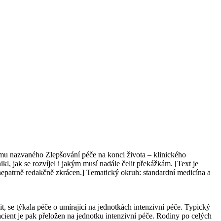
mu nazvaného Zlepšování péče na konci života – klinického
, jak se rozvíjel i jakým musí nadále čelit překážkám. [Text je
epatrně redakčně zkrácen.] Tematický okruh: standardní medicína a
, se týkala péče o umírající na jednotkách intenzivní péče. Typický
acient je pak přeložen na jednotku intenzivní péče. Rodiny po celých