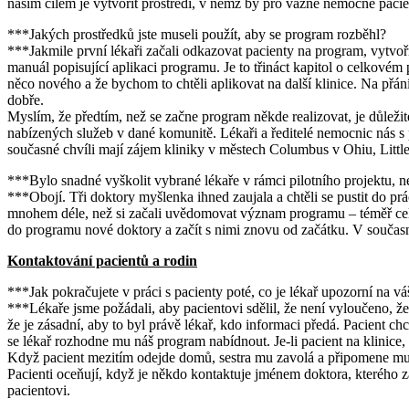
našim cílem je vytvořit prostředí, v němž by pro vážně nemocné pacie
***Jakých prostředků jste museli použít, aby se program rozběhl?
***Jakmile první lékaři začali odkazovat pacienty na program, vytvoři
manuál popisující aplikaci programu. Je to třináct kapitol o celkovém
něco nového a že bychom to chtěli aplikovat na další klinice. Na přání 
dobře.
Myslím, že předtím, než se začne program někde realizovat, je důleži
nabízených služeb v dané komunitě. Lékaři a ředitelé nemocnic nás s
současné chvíli mají zájem kliniky v městech Columbus v Ohiu, Littl
***Bylo snadné vyškolit vybrané lékaře v rámci pilotního projektu, neb
***Obojí. Tři doktory myšlenka ihned zaujala a chtěli se pustit do prá
mnohem déle, než si začali uvědomovat význam programu – téměř celý 
do programu nové doktory a začít s nimi znovu od začátku. V součas
Kontaktování pacientů a rodin
***Jak pokračujete v práci s pacienty poté, co je lékař upozorní na v
***Lékaře jsme požádali, aby pacientovi sdělil, že není vyloučeno, že
že je zásadní, aby to byl právě lékař, kdo informaci předá. Pacient ch
se lékař rozhodne mu náš program nabídnout. Je-li pacient na klinice,
Když pacient mezitím odejde domů, sestra mu zavolá a připomene mu, že 
Pacienti oceňují, když je někdo kontaktuje jménem doktora, kterého za
pacientovi.