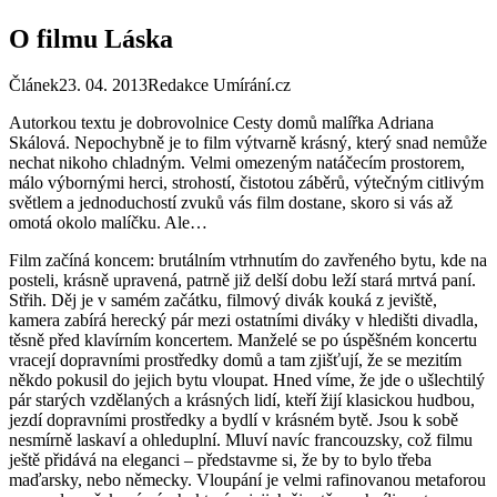
O filmu Láska
Článek
23. 04. 2013
Redakce Umírání.cz
Autorkou textu je dobrovolnice Cesty domů malířka Adriana
Skálová. Nepochybně je to film výtvarně krásný, který snad nemůže
nechat nikoho chladným. Velmi omezeným natáčecím prostorem,
málo výbornými herci, strohostí, čistotou záběrů, výtečným citlivým
světlem a jednoduchostí zvuků vás film dostane, skoro si vás až
omotá okolo malíčku. Ale…
Film začíná koncem: brutálním vtrhnutím do zavřeného bytu, kde na
posteli, krásně upravená, patrně již delší dobu leží stará mrtvá paní.
Střih. Děj je v samém začátku, filmový divák kouká z jeviště,
kamera zabírá herecký pár mezi ostatními diváky v hledišti divadla,
těsně před klavírním koncertem. Manželé se po úspěšném koncertu
vracejí dopravními prostředky domů a tam zjišťují, že se mezitím
někdo pokusil do jejich bytu vloupat. Hned víme, že jde o ušlechtilý
pár starých vzdělaných a krásných lidí, kteří žijí klasickou hudbou,
jezdí dopravními prostředky a bydlí v krásném bytě. Jsou k sobě
nesmírně laskaví a ohleduplní. Mluví navíc francouzsky, což filmu
ještě přidává na eleganci – představme si, že by to bylo třeba
maďarsky, nebo německy. Vloupání je velmi rafinovanou metaforou