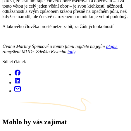
pak ví, že je-li umírající člověk dobře ošetřován a opečován – a za
touto větou je celý jeden vědní obor – je svou křehkostí, něžností,
odkázaností a svým způsobem krásou přesně na opačném pólu, než
když se narodil, ale čerstvě narozenému miminku je velmi podobný.
A takového člověka prostě nelze zabít, za žádných okolností.
Úvahu Martiny Špinkové o tomto filmu najdete na jejím
blogu
,
zamyšlení MUDr. Zdeňka Klvacha
tady
.
Sdílet článek
Mohlo by vás zajímat