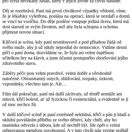
pro zcela nečekaný zásah, který v jejich životě za chvíli nastane.
Děj se rozehrává. Paní má první chvilkové výpadky vědomí, víme,
že je lékařsky vyšetřena, poslána na operaci, která se nezdaří a domů
se vrací na vozíčku. Do děje posléze vstupuje jediná dcera, která má
dost starostí se svým životem, než aby byla schopna a ochotna
přijmout novou situaci.
Klíčová je scéna, kdy paní nesmlouvavě a pod přísahou žádá od
svého muže, aby ji už nikdy neposílal do nemocnice. Vidíme denní
péči o paní doma, dozvídáme se, že byla asi velmi úspěšnou
učitelkou hry na klavír, a jsme účastni postupného zhoršování jejího
zdravotního stavu.
Záběry péče jsou velmi pravdivé, velmi dobře a věrohodně
natočené. Oboustranný ostych, sbližování, rozpaky, úzkosti,
vzpomínky, všechno tam je. Ale…
Film dál pokračuje, paní má další záchvaty, už téměř nemůže ani
mluvit, křičí bolestí, ať už fyzickou či existenciální, a evidentně se jí
už moc nechce žít.
V další klíčové scéně je paní extrémně neklidná, křičí a pán ji hladí a
uklidní povídáním příběhu ze svého dětství, kdy chtěl, aby ho
maminka odvezla z tábora, kde už nechtěl být. Jde opět o velmi
rafinovanou metaforu osvobození. A v tuto chvíli pán vezme polštář