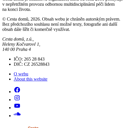
v nepřetržitém provozu odbornou multidisciplinární péči lidem
na konci života.
© Cesta domů, 2026. Obsah webu je chráněn autorským právem.
Bez předchozího souhlasu není možné texty, fotografie ani další
obsah dále šířit či komerčně využívat.
Cesta domů, z.ú.,
Heleny Kočvarové 1,
140 00 Praha 4
IČO: 265 28 843
DIČ: CZ 26528843
O webu
About this website