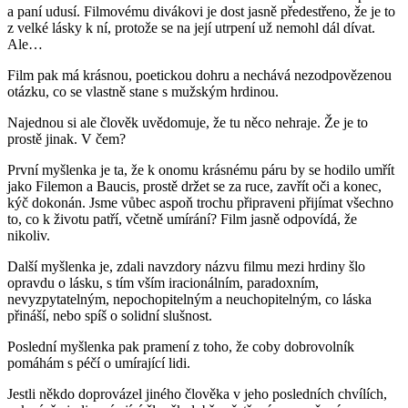
a paní udusí. Filmovému divákovi je dost jasně předestřeno, že je to
z velké lásky k ní, protože se na její utrpení už nemohl dál dívat.
Ale…
Film pak má krásnou, poetickou dohru a nechává nezodpovězenou
otázku, co se vlastně stane s mužským hrdinou.
Najednou si ale člověk uvědomuje, že tu něco nehraje. Že je to
prostě jinak. V čem?
První myšlenka je ta, že k onomu krásnému páru by se hodilo umřít
jako Filemon a Baucis, prostě držet se za ruce, zavřít oči a konec,
kýč dokonán. Jsme vůbec aspoň trochu připraveni přijímat všechno
to, co k životu patří, včetně umírání? Film jasně odpovídá, že
nikoliv.
Další myšlenka je, zdali navzdory názvu filmu mezi hrdiny šlo
opravdu o lásku, s tím vším iracionálním, paradoxním,
nevyzpytatelným, nepochopitelným a neuchopitelným, co láska
přináší, nebo spíš o solidní slušnost.
Poslední myšlenka pak pramení z toho, že coby dobrovolník
pomáhám s péčí o umírající lidi.
Jestli někdo doprovázel jiného člověka v jeho posledních chvílích,