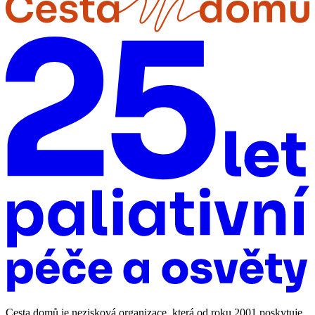
Cesta domů je nezisková organizace, která od roku 2001 poskytuje