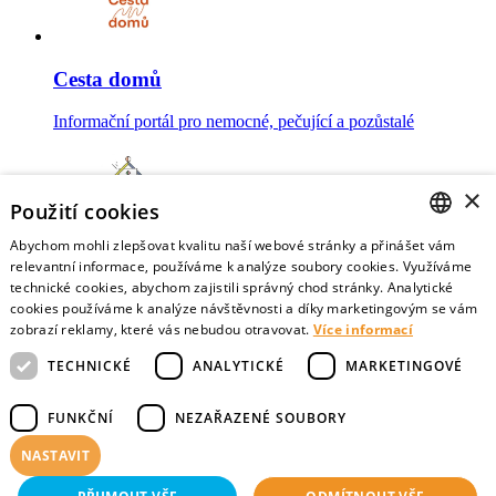
Cesta domů
Informační portál pro nemocné, pečující a pozůstalé
×
Použití cookies
Abychom mohli zlepšovat kvalitu naší webové stránky a přinášet vám
Mojesmrt.cz
CZECH
relevantní informace, používáme k analýze soubory cookies. Využíváme
technické cookies, abychom zajistili správný chod stránky. Analytické
Sestavte si seznam posledních přání a vyslovte svoje
ENGLISH
cookies používáme k analýze návštěvnosti a díky marketingovým se vám
představy o konci života
zobrazí reklamy, které vás nebudou otravovat.
Více informací
TECHNICKÉ
ANALYTICKÉ
MARKETINGOVÉ
FUNKČNÍ
NEZAŘAZENÉ SOUBORY
Data o umírání
NASTAVIT
Nejnovější data o postojích veřejnosti a zdravotníků k umírání