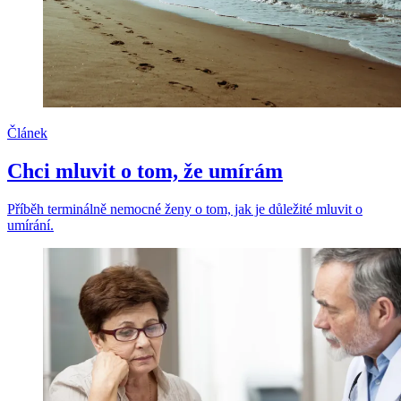
Článek
Chci mluvit o tom, že umírám
Příběh terminálně nemocné ženy o tom, jak je důležité mluvit o
umírání.