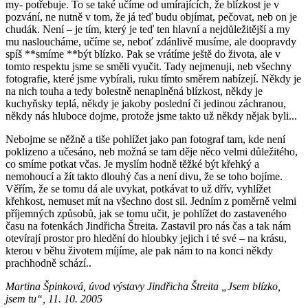
my- potřebuje. To se také učíme od umírajících, že blízkost je v
pozvání, ne nutně v tom, že já teď budu objímat, pečovat, neb on je
chudák. Není – je tím, který je teď ten hlavní a nejdůležitější a my
mu nasloucháme, učíme se, neboť zdánlivě musíme, ale doopravdy
spíš **smíme **být blízko. Pak se vrátíme ještě do života, ale v
tomto respektu jsme se směli vyučit. Tady nejmenuji, neb všechny
fotografie, které jsme vybírali, ruku tímto směrem nabízejí. Někdy je
na nich touha a tedy bolestně nenaplněná blízkost, někdy je
kuchyňsky teplá, někdy je jakoby poslední či jedinou záchranou,
někdy nás hluboce dojme, protože jsme takto už někdy nějak byli...
Nebojme se něžně a tiše pohlížet jako pan fotograf tam, kde není
poklizeno a učesáno, neb možná se tam děje něco velmi důležitého,
co smíme potkat včas. Je myslím hodně těžké být křehký a
nemohoucí a žít takto dlouhý čas a není divu, že se toho bojíme.
Věřím, že se tomu dá ale uvykat, potkávat to už dřív, vyhlížet
křehkost, nemuset mít na všechno dost sil. Jedním z poměrně velmi
příjemných způsobů, jak se tomu učit, je pohlížet do zastaveného
času na fotenkách Jindřicha Štreita. Zastavil pro nás čas a tak nám
otevírají prostor pro hledění do hloubky jejich i té své – na krásu,
kterou v běhu životem míjíme, ale pak nám to na konci někdy
prachhodně schází..
Martina Špinková, úvod výstavy Jindřicha Štreita „Jsem blízko,
jsem tu“, 11. 10. 2005