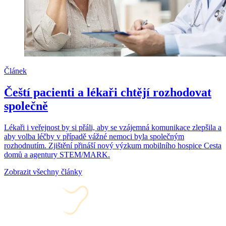
Článek
Čeští pacienti a lékaři chtějí rozhodovat
společně
Lékaři i veřejnost by si přáli, aby se vzájemná komunikace zlepšila a
aby volba léčby v případě vážné nemoci byla společným
rozhodnutím. Zjištění přináší nový výzkum mobilního hospice Cesta
domů a agentury STEM/MARK.
Zobrazit všechny články