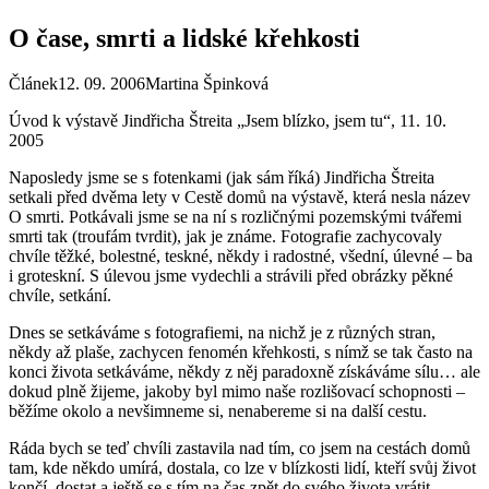
O čase, smrti a lidské křehkosti
Článek
12. 09. 2006
Martina Špinková
Úvod k výstavě Jindřicha Štreita „Jsem blízko, jsem tu“, 11. 10.
2005
Naposledy jsme se s fotenkami (jak sám říká) Jindřicha Štreita
setkali před dvěma lety v Cestě domů na výstavě, která nesla název
O smrti. Potkávali jsme se na ní s rozličnými pozemskými tvářemi
smrti tak (troufám tvrdit), jak je známe. Fotografie zachycovaly
chvíle těžké, bolestné, teskné, někdy i radostné, všední, úlevné – ba
i groteskní. S úlevou jsme vydechli a strávili před obrázky pěkné
chvíle, setkání.
Dnes se setkáváme s fotografiemi, na nichž je z různých stran,
někdy až plaše, zachycen fenomén křehkosti, s nímž se tak často na
konci života setkáváme, někdy z něj paradoxně získáváme sílu… ale
dokud plně žijeme, jakoby byl mimo naše rozlišovací schopnosti –
běžíme okolo a nevšimneme si, nenabereme si na další cestu.
Ráda bych se teď chvíli zastavila nad tím, co jsem na cestách domů
tam, kde někdo umírá, dostala, co lze v blízkosti lidí, kteří svůj život
končí, dostat a ještě se s tím na čas zpět do svého života vrátit.