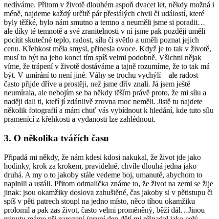
nedíváme. Přitom v životě dlouhém aspoň dvacet let, někdy možná i
méně, najdeme každý určitě pár přestálých chvil či událostí, které
byly těžké, bylo nám smutno a temno a neuměli jsme si poradit…
ale díky té temnotě a své zranitelnosti v ní jsme pak později uměli
pocítit skutečné teplo, radost, sílu či světlo a uměli poznat jejich
cenu. Křehkost měla smysl, přinesla ovoce. Když je to tak v životě,
musí to být na jeho konci tím spíš velmi podobně. Všichni nějak
víme, že trápení v životě dostáváme a tajně rozumíme, že to tak má
být. V umírání to není jiné. Váhy se trochu vychýlí – ale radost
často přijde dříve a prostěji, než jsme dřív znali. Já jsem ještě
neumírala, ale nebojím se ba někdy těším právě proto, že mi sílu a
naději dali ti, kteří jí zdánlivě zrovna moc neměli. Jistě tu najdete
několik fotografií a mám chuť vás vybídnout k hledání, kde tuto sílu
pramenící z křehkosti a vydanosti lze zahlédnout.
3. O několika tvářích času
Připadá mi někdy, že nám kdesi kdosi nakukal, že život jde jako
hodinky, krok za krokem, pravidelně, chvíle dlouhá jedna jako
druhá. A my o to jakoby stále vedeme boj, umanutě, abychom to
naplnili a ustáli. Přitom odmalička známe to, že život na zemi se žije
jinak: jsou okamžiky doslova zahuštěné, čas jakoby si v pětistupu či
spíš v pěti patrech stoupl na jedno místo, něco tíhou okamžiku
prolomil a pak zas život, často velmi proměněný, běží dál…Jinou
minutu máme při narození (první den dětí mi připadal jako celý