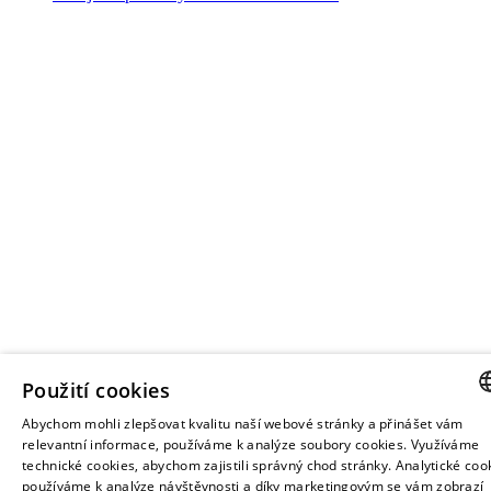
Použití cookies
Abychom mohli zlepšovat kvalitu naší webové stránky a přinášet vám
CZE
relevantní informace, používáme k analýze soubory cookies. Využíváme
technické cookies, abychom zajistili správný chod stránky. Analytické coo
ENGL
používáme k analýze návštěvnosti a díky marketingovým se vám zobrazí