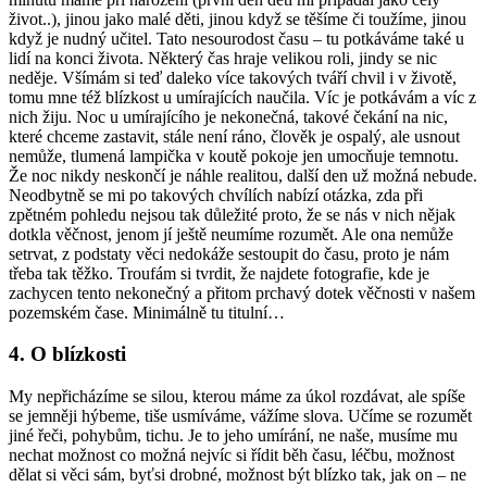
život..), jinou jako malé děti, jinou když se těšíme či toužíme, jinou
když je nudný učitel. Tato nesourodost času – tu potkáváme také u
lidí na konci života. Některý čas hraje velikou roli, jindy se nic
neděje. Všímám si teď daleko více takových tváří chvil i v životě,
tomu mne též blízkost u umírajících naučila. Víc je potkávám a víc z
nich žiju. Noc u umírajícího je nekonečná, takové čekání na nic,
které chceme zastavit, stále není ráno, člověk je ospalý, ale usnout
nemůže, tlumená lampička v koutě pokoje jen umocňuje temnotu.
Že noc nikdy neskončí je náhle realitou, další den už možná nebude.
Neodbytně se mi po takových chvílích nabízí otázka, zda při
zpětném pohledu nejsou tak důležité proto, že se nás v nich nějak
dotkla věčnost, jenom jí ještě neumíme rozumět. Ale ona nemůže
setrvat, z podstaty věci nedokáže sestoupit do času, proto je nám
třeba tak těžko. Troufám si tvrdit, že najdete fotografie, kde je
zachycen tento nekonečný a přitom prchavý dotek věčnosti v našem
pozemském čase. Minimálně tu titulní…
4. O blízkosti
My nepřicházíme se silou, kterou máme za úkol rozdávat, ale spíše
se jemněji hýbeme, tiše usmíváme, vážíme slova. Učíme se rozumět
jiné řeči, pohybům, tichu. Je to jeho umírání, ne naše, musíme mu
nechat možnost co možná nejvíc si řídit běh času, léčbu, možnost
dělat si věci sám, byťsi drobné, možnost být blízko tak, jak on – ne