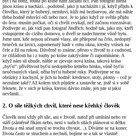
být i na obtíž, touha po kráse nám zaclání oči. Pan fotograf hledá
jinou krásu a nachází…podobně, jako ji nacházím i já, když přijdu k
člověku, který je hubený, nemluví, kůži má bezbarvou, ale má náhle
třeba hodně mluvící oči nebo ruce. Je to jako když ze světla přijdu
do šera: musím počkat, oči si chvíli zvykají, než začnou rozeznávat.
Podívejte se, jak vidí pan fotograf Jindřich: hodně tak, jako my, kteří
vstupujeme do cizího domova, u dveří se nadechneme vůně bytu.
Jsme tam, kde nejsou učesané vlasy, ale přilepené na čelo, nedopitý
hrneček na lavici, zapomenutý hadr v rohu okna, kresby vrásek na
čele a žil na rukou. Důvěrně to známe, přesto v životě to z cudnosti,
ze ctižádosti ba i z touhy po kráse zakrýváme či zapomínáme. A
když nám sil ubude, náhle se zjevuje nová krása, taková krása
„byťsi“: přívětivost byťsi nedopitého letitého hrnku, vůně byťsi
neučesaných vlasů, něha byťsi hubené ruky. Podívejme se na
obrázky z kuchyní, je jich tu hodně: kredence, stoly, plotny – což je
neznáme také? Až kolem nich půjdete a zastavíte se, jistě si v sobě
řeknete, že v nich je krása, kterou dávno znáte, jen jste si jaksi
nevšimli…
2. O síle těžkých chvil, které nese křehký člověk
Člověk není vždy při síle, ani v životě, natož při umírání nebo ve
stáří (záměrně říkám nebo, není v našich silách plánovat si délku
života a má snad smysl se trochu chystat…). Díváme se na konec
života často se strachem a nechutí, bojíme se a tak se vlastně