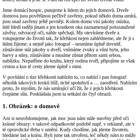
Jsme domácí hospic, putujeme k lidem do jejich domovů. Dveře
domova jsou povětšinou pečlivě zavřeny, pokud někdo doma umírá,
jsou snad zavřeny ještě pevněji. Kolem domu visí jakoby otázka,
lidé hledí raději jinam a jen koutkem oka zaznamenají polozatažené
závěsy, odvracejí oči, náhle spěchají. My otevíráme dveře a
vstupujeme do životů tak, že křehkost nejen zahlédneme, ale že ji s
lidmi žijeme; a stejně jako fotograf – nesmíme úplně dovnitř,
zůstáváme stát jakoby u dveří, vnímáme zvuky a vůni bytu, jeho
barvy a stíny, zůstáváme a musíme zůstat přitom sami sebou,
nablízku. Nepatříme do kruhu, který rodina tvoří, připojíme se však
cestou a kus té cesty jdeme úplně s nimi.
V povídání o tíze křehkosti nabízím to, co nabízí i pan fotograf:
několik takových kroků blíž, tiché spolubytí a … zaostření. Nabízím
proto, že myslím, že nás umírající učí žít, že z jejich křehkosti
čerpáme sílu. Poskládala jsem ta setkání do čtyř obrazů.
1. Obrázek: o domově
Ani si neuvědomujeme, jak moc jsou nám stále stavěny před oči
krásné obrazy: v takové odpadkovité podobě např. v reklamě, ale v
té opravdické třeba v umění. Kudy chodíme, jak jdeme životem,
hledáme lad a krásu. Byli jsme tak utvořeni, leč někdy nám to může