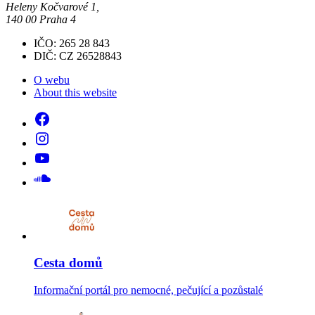
Heleny Kočvarové 1,
140 00 Praha 4
IČO: 265 28 843
DIČ: CZ 26528843
O webu
About this website
Cesta domů
Informační portál pro nemocné, pečující a pozůstalé