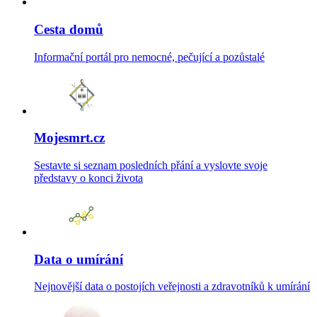
Cesta domů
Informační portál pro nemocné, pečující a pozůstalé
Mojesmrt.cz
Sestavte si seznam posledních přání a vyslovte svoje
představy o konci života
Data o umírání
Nejnovější data o postojích veřejnosti a zdravotníků k umírání