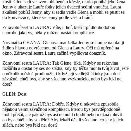
kostí. Glen sedí ve svém oblíbeném křesle, okolo pobíhá jeho žena
Jenny a ukazuje Lauře fotky jejich dvaceti sedmi vnoučat. Laura
zkušeně pobízí Jenny, aby si sedla vedle Glena a mohli se pustit se
do konverzace, které se Jenny podle všeho brání.
Zdravotní sestra LAURA: Víte, u lidí, kteří trpí dlouhodobou
chorobu jako vy, někdy můžou nastat komplikace.
Novinářka CHANA: Glenova manželka Jenny se houpe na okraji
židle s hlavou odvrácenou od Glena a Laury. Oči má upřené na
okno. Zdravotní sestra Laura začíná vyplňovat dotazník.
Zdravotní sestra LAURA: Tak Glene, říká. Kdyby se rakovina
rozšířila a dostal by ses do stádia, kdy by léčba mohla tvůj život ještě
o několik měsíců prodloužit, i když její vedlejší účinky jsou dost
závažné, chtěl bys, aby se všechno vyzkoušelo, nebo bys řekl ne,
dost?
GLEN: Dost.
Zdravotní sestra LAURA: Dobře. Kdyby ti rakovina způsobila
nějakou velmi závažnou komplikaci, kterou bys pravděpodobně
mohl přežít, ale pak už bys asi nemohl chodit nebo možná mluvit –
co bys chtěl, aby se dělo? Aby lékaři dělali všechno, co je v jejich
silách, nebo bys řekl ne, dost?