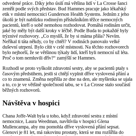
odvedené práce. Díky jeho úsilí má většina lidí v La Crosse šanci
zemřít podle svých představ. Bud Hammes pracuje jako lékařský
etik v místní nemocnici Gunderson Health Systems. Jedním z jeho
úkolů je být nablízku rodinným příslušníkům těžce nemocných
pacientů, kteří o sobě nemohou rozhodovat. Pomáhá rodinám určit,
jaké by měly být další kroky v léčbě. Podle Buda to pokaždé byly
trýznivé rozhovory. „Co myslíš, že by si máma přála? Nevím.
Neříkal ti táta někdy, co by chtěl? V rodinách panovalo velké
duševní utrpení. Bylo cítit v celé místnosti. Na těchto rozhovorech
bylo nejhorší, že se většinou týkaly lidí, kteří byli nemocní už léta.
Proč o tom nemluvili dřív?“ zamýšlí se Hammes.
Rozhodl se proto vyškolit zdravotní sestry, aby se pacientů ptaly s
časovým předstihem, jestli si chtějí vyplnit dříve vyslovená přání a
co to znamená. Změna nepřišla ze dne na den, ale myšlenka se ujala
a to, co je ve většině společností tabu, se v La Crosse stalo součástí
běžných rozhovorů.
Návštěva v hospici
Chana Joffe-Walt byla u toho, když zdravotní sestra z místní
nemocnice, Laura Weedman, navštívila v hospici Glena
Mullencampa, aby mu pomohla dříve vyslovená přání sepsat.
Glenovi je 81 let, má rakovinu prostaty, která se mu rozšířila do