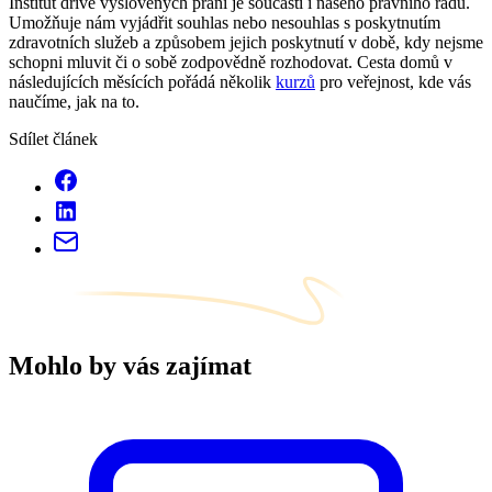
Institut dříve vyslovených přání je součástí i našeho právního řádu.
Umožňuje nám vyjádřit souhlas nebo nesouhlas s poskytnutím
zdravotních služeb a způsobem jejich poskytnutí v době, kdy nejsme
schopni mluvit či o sobě zodpovědně rozhodovat. Cesta domů v
následujících měsících pořádá několik
kurzů
pro veřejnost, kde vás
naučíme, jak na to.
Sdílet článek
Mohlo by vás zajímat