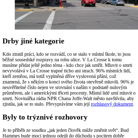
Drby jiné kategorie
Kdo ztratil práci, kdo se rozvádí, co se stalo v místní škole, to jsou
běžné sousedské rozpravy na rohu ulice. V La Crosse k tomu
musíme přidat ještě jedno téma - kdo chce jak umřít. Mluvit o smrti
nevyvolává v La Crosse trapné ticho ani strach. 96% místních lidí,
kteří zemřou, má totiž vyplněná dříve vyslovená přání, což
znamená, že s někým o konci svého života otevřeně mluvili. 96% je
neuvěřitelné číslo nejen ve srovnání s naším v podstatě nulovým
průměrem, ale i americkými třiceti procenty. Místní lidé umí mluvit o
smrti. Novinářka rádia NPR Chana Joffe-Walt město navštívila, aby
zjistila, jak se to stalo. Převyprávíme vám její
rozhlasový dokument
.
Byly to trýznivé rozhovory
Je to příběh ze soudku „jak jeden člověk může změnit svět“. Bud
Hammes bude moci jednou odejít do důchodu s pocitem dobře