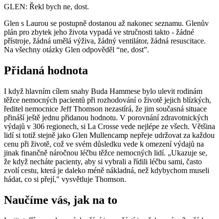
GLEN: Řekl bych ne, dost.
Glen s Laurou se postupně dostanou až nakonec seznamu. Glenův
plán pro zbytek jeho života vypadá ve stručnosti takto - žádné
přístroje, žádná umělá výživa, žádný ventilátor, žádná resuscitace.
Na všechny otázky Glen odpověděl “ne, dost”.
Přidaná hodnota
I když hlavním cílem snahy Buda Hammese bylo ulevit rodinám
těžce nemocných pacientů při rozhodování o životě jejich blízkých,
ředitel nemocnice Jeff Thomson nezastírá, že jim současná situace
přináší ještě jednu přidanou hodnotu. V porovnání zdravotnických
výdajů v 306 regionech, si La Crosse vede nejlépe ze všech. Většina
lidí si totiž stejně jako Glen Mullencamp nepřeje udržovat za každou
cenu při životě, což ve svém důsledku vede k omezení výdajů na
jinak finančně náročnou léčbu těžce nemocných lidí. „Ukazuje se,
že když necháte pacienty, aby si vybrali a řídili léčbu sami, často
zvolí cestu, která je daleko méně nákladná, než kdybychom museli
hádat, co si přejí," vysvětluje Thomson.
Naučíme vás, jak na to