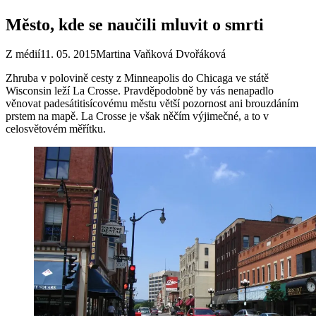
Město, kde se naučili mluvit o smrti
Z médií
11. 05. 2015
Martina Vaňková Dvořáková
Zhruba v polovině cesty z Minneapolis do Chicaga ve státě
Wisconsin leží La Crosse. Pravděpodobně by vás nenapadlo
věnovat padesátitisícovému městu větší pozornost ani brouzdáním
prstem na mapě. La Crosse je však něčím výjimečné, a to v
celosvětovém měřítku.