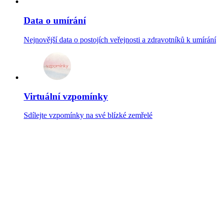
Data o umírání
Nejnovější data o postojích veřejnosti a zdravotníků k umírání
Virtuální vzpomínky
Sdílejte vzpomínky na své blízké zemřelé