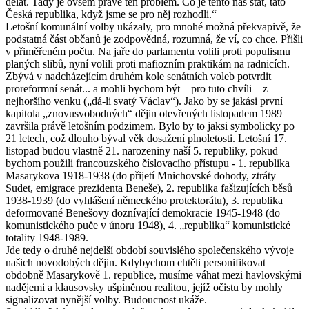
dělat. Tady je ovšem právě ten problém. Co je tento náš stát, tato
Česká republika, když jsme se pro něj rozhodli.“
Letošní komunální volby ukázaly, pro mnohé možná překvapivě, že
podstatná část občanů je zodpovědná, rozumná, že ví, co chce. Přišli
v přiměřeném počtu. Na jaře do parlamentu volili proti populismu
planých slibů, nyní volili proti mafiozním praktikám na radnicích.
Zbývá v nadcházejícím druhém kole senátních voleb potvrdit
proreformní senát... a mohli bychom být – pro tuto chvíli – z
nejhoršího venku („dá-li svatý Václav“). Jako by se jakási první
kapitola „znovusvobodných“ dějin otevřených listopadem 1989
završila právě letošním podzimem. Bylo by to jaksi symbolicky po
21 letech, což dlouho býval věk dosažení plnoletosti. Letošní 17.
listopad budou vlastně 21. narozeniny naší 5. republiky, pokud
bychom použili francouzského číslovacího přístupu - 1. republika
Masarykova 1918-1938 (do přijetí Mnichovské dohody, ztráty
Sudet, emigrace prezidenta Beneše), 2. republika fašizujících běsů
1938-1939 (do vyhlášení německého protektorátu), 3. republika
deformované Benešovy doznívající demokracie 1945-1948 (do
komunistického puče v únoru 1948), 4. „republika“ komunistické
totality 1948-1989.
Jde tedy o druhé nejdelší období souvislého společenského vývoje
našich novodobých dějin. Kdybychom chtěli personifikovat
obdobně Masarykově 1. republice, musíme váhat mezi havlovskými
nadějemi a klausovsky ušpiněnou realitou, jejíž očistu by mohly
signalizovat nynější volby. Budoucnost ukáže.