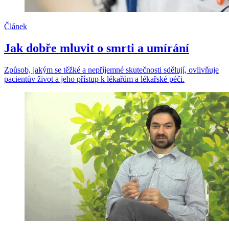
Článek
Jak dobře mluvit o smrti a umírání
Způsob, jakým se těžké a nepříjemné skutečnosti sdělují, ovlivňuje
pacientův život a jeho přístup k lékařům a lékařské péči.