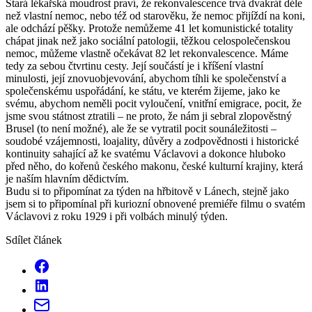
Stará lékařská moudrost praví, že rekonvalescence trvá dvakrát déle
než vlastní nemoc, nebo též od starověku, že nemoc přijíždí na koni,
ale odchází pěšky. Protože nemůžeme 41 let komunistické totality
chápat jinak než jako sociální patologii, těžkou celospolečenskou
nemoc, můžeme vlastně očekávat 82 let rekonvalescence. Máme
tedy za sebou čtvrtinu cesty. Její součástí je i kříšení vlastní
minulosti, její znovuobjevování, abychom tíhli ke společenství a
společenskému uspořádání, ke státu, ve kterém žijeme, jako ke
svému, abychom neměli pocit vyloučení, vnitřní emigrace, pocit, že
jsme svou státnost ztratili – ne proto, že nám ji sebral zlopověstný
Brusel (to není možné), ale že se vytratil pocit sounáležitosti –
soudobé vzájemnosti, loajality, důvěry a zodpovědnosti i historické
kontinuity sahající až ke svatému Václavovi a dokonce hluboko
před něho, do kořenů českého makonu, české kulturní krajiny, která
je naším hlavním dědictvím.
Budu si to připomínat za týden na hřbitově v Lánech, stejně jako
jsem si to připomínal při kuriozní obnovené premiéře filmu o svatém
Václavovi z roku 1929 i při volbách minulý týden.
Sdílet článek