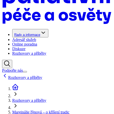
Rady a informace
Adresář služeb
Online poradna
Diskuze
Rozhovory a příběhy
Podpořte nás
Rozhovory a příběhy
Rozhovory a příběhy
Marginálie říjnová – o kříšení tradic