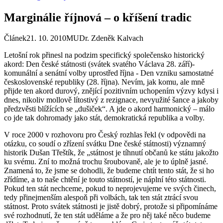
Marginálie říjnová – o kříšení tradic
Článek
21. 10. 2010
MUDr. Zdeněk Kalvach
Letošní rok přinesl na podzim specifický společensko historický
akord: Den české státnosti (svátek svatého Václava 28. září)-
komunální a senátní volby uprostřed října - Den vzniku samostatné
československé republiky (28. října). Nevím, jak komu, ale mně
přijde ten akord durový, znějící pozitivním uchopením výzvy kdysi i
dnes, nikoliv mollově lítostivý z rezignace, nevyužité šance a jakoby
předzvěsti blížících se „dušiček“. A jde o akord harmonický – málo
co jde tak dohromady jako stát, demokratická republika a volby.
V roce 2000 v rozhovoru pro Český rozhlas řekl (v odpovědi na
otázku, co soudí o zřízení svátku Dne české státnosti) významný
historik Dušan Třeštík, že „státnost je tíhnutí občanů ke státu jakožto
ku svému. Zní to možná trochu šroubovaně, ale je to úplně jasné.
Znamená to, že jsme se dohodli, že budeme chtít tento stát, že si ho
zřídíme, a to naše chtění je touto státností, je náplní této státnosti.
Pokud ten stát nechceme, pokud to neprojevujeme ve svých činech,
tedy přinejmenším alespoň při volbách, tak ten stát ztrácí svou
státnost. Proto svátek státnosti je jistě dobrý, protože si připomínáme
své rozhodnutí, že ten stát uděláme a že pro něj také něco budeme