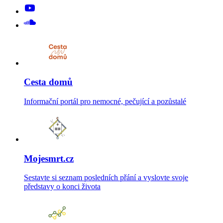
Cesta domů
Informační portál pro nemocné, pečující a pozůstalé
Mojesmrt.cz
Sestavte si seznam posledních přání a vyslovte svoje
představy o konci života