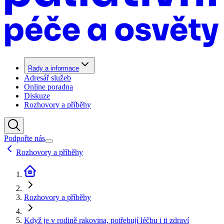
Rady a informace
Adresář služeb
Online poradna
Diskuze
Rozhovory a příběhy
Podpořte nás
Rozhovory a příběhy
Rozhovory a příběhy
Když je v rodině rakovina, potřebují léčbu i ti zdraví