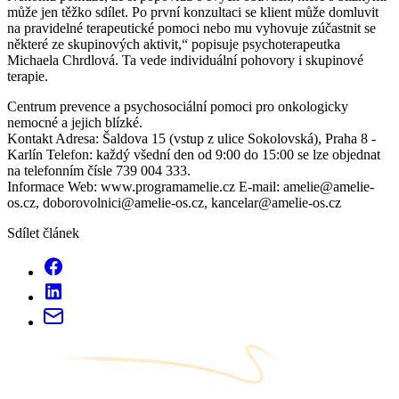
může jen těžko sdílet. Po první konzultaci se klient může domluvit
na pravidelné terapeutické pomoci nebo mu vyhovuje zúčastnit se
některé ze skupinových aktivit,“ popisuje psychoterapeutka
Michaela Chrdlová. Ta vede individuální pohovory i skupinové
terapie.
Centrum prevence a psychosociální pomoci pro onkologicky
nemocné a jejich blízké.
Kontakt Adresa: Šaldova 15 (vstup z ulice Sokolovská), Praha 8 -
Karlín Telefon: každý všední den od 9:00 do 15:00 se lze objednat
na telefonním čísle 739 004 333.
Informace Web: www.programamelie.cz E-mail: amelie@amelie-
os.cz, doborovolnici@amelie-os.cz, kancelar@amelie-os.cz
Sdílet článek