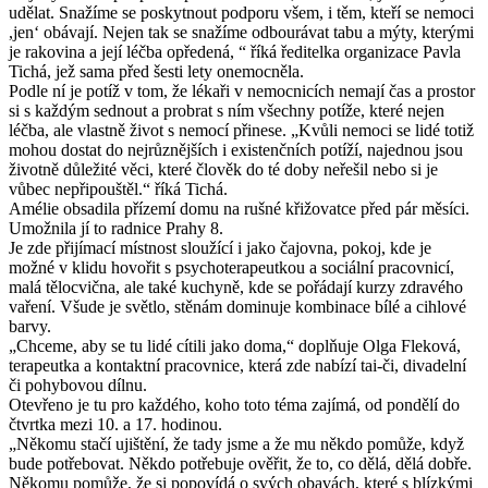
udělat. Snažíme se poskytnout podporu všem, i těm, kteří se nemoci
,jen‘ obávají. Nejen tak se snažíme odbourávat tabu a mýty, kterými
je rakovina a její léčba opředená, “ říká ředitelka organizace Pavla
Tichá, jež sama před šesti lety onemocněla.
Podle ní je potíž v tom, že lékaři v nemocnicích nemají čas a prostor
si s každým sednout a probrat s ním všechny potíže, které nejen
léčba, ale vlastně život s nemocí přinese. „Kvůli nemoci se lidé totiž
mohou dostat do nejrůznějších i existenčních potíží, najednou jsou
životně důležité věci, které člověk do té doby neřešil nebo si je
vůbec nepřipouštěl.“ říká Tichá.
Amélie obsadila přízemí domu na rušné křižovatce před pár měsíci.
Umožnila jí to radnice Prahy 8.
Je zde přijímací místnost sloužící i jako čajovna, pokoj, kde je
možné v klidu hovořit s psychoterapeutkou a sociální pracovnicí,
malá tělocvična, ale také kuchyně, kde se pořádají kurzy zdravého
vaření. Všude je světlo, stěnám dominuje kombinace bílé a cihlové
barvy.
„Chceme, aby se tu lidé cítili jako doma,“ doplňuje Olga Fleková,
terapeutka a kontaktní pracovnice, která zde nabízí tai-či, divadelní
či pohybovou dílnu.
Otevřeno je tu pro každého, koho toto téma zajímá, od pondělí do
čtvrtka mezi 10. a 17. hodinou.
„Někomu stačí ujištění, že tady jsme a že mu někdo pomůže, když
bude potřebovat. Někdo potřebuje ověřit, že to, co dělá, dělá dobře.
Někomu pomůže, že si popovídá o svých obavách, které s blízkými