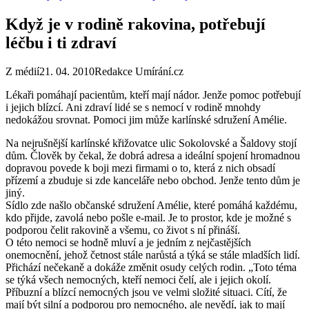
Když je v rodině rakovina, potřebují
léčbu i ti zdraví
Z médií
21. 04. 2010
Redakce Umírání.cz
Lékaři pomáhají pacientům, kteří mají nádor. Jenže pomoc potřebují
i jejich blízcí. Ani zdraví lidé se s nemocí v rodině mnohdy
nedokážou srovnat. Pomoci jim může karlínské sdružení Amélie.
Na nejrušnější karlínské křižovatce ulic Sokolovské a Šaldovy stojí
dům. Člověk by čekal, že dobrá adresa a ideální spojení hromadnou
dopravou povede k boji mezi firmami o to, která z nich obsadí
přízemí a zbuduje si zde kanceláře nebo obchod. Jenže tento dům je
jiný.
Sídlo zde našlo občanské sdružení Amélie, které pomáhá každému,
kdo přijde, zavolá nebo pošle e-mail. Je to prostor, kde je možné s
podporou čelit rakovině a všemu, co život s ní přináší.
O této nemoci se hodně mluví a je jedním z nejčastějších
onemocnění, jehož četnost stále narůstá a týká se stále mladších lidí.
Přichází nečekaně a dokáže změnit osudy celých rodin. „Toto téma
se týká všech nemocných, kteří nemoci čelí, ale i jejich okolí.
Příbuzní a blízcí nemocných jsou ve velmi složité situaci. Cítí, že
mají být silní a podporou pro nemocného, ale nevědí, jak to mají