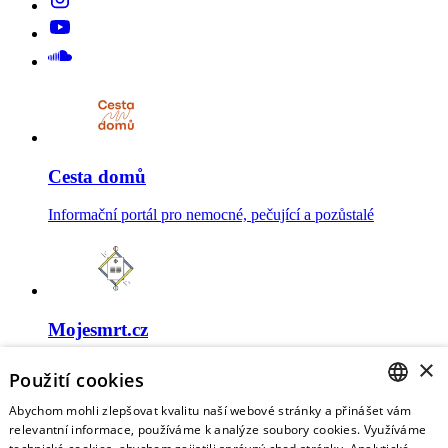
Cesta domů
Informační portál pro nemocné, pečující a pozůstalé
Mojesmrt.cz
×
Sestavte si seznam posledních přání a vyslovte svoje
Použití cookies
představy o konci života
Abychom mohli zlepšovat kvalitu naší webové stránky a přinášet vám
CZECH
relevantní informace, používáme k analýze soubory cookies. Využíváme