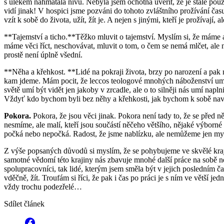
s úlekem nahmatala nivu. Nebyla jsem ochotná uvěřit, že je stále použi
vidí jinak! V hospici jsme pozváni do tohoto zvláštního prožívání čas
vzít k sobě do života, užít, žít je. A nejen s jinými, kteří je prožíva
**Tajemství a ticho.**Těžko mluvit o tajemství. Myslím si, že máme ale 
máme věci říct, neschovávat, mluvit o tom, o čem se nemá mlčet, ale n
prostě není úplně všední.
**Něha a křehkost. **Lidé na pokraji života, brzy po narození a pak 
kam jdeme. Mám pocit, že leccos teologové mnohých náboženství umějí
světě umí být vidět jen jakoby v zrcadle, ale o to silněji nás umí n
Vždyť kdo bychom byli bez něhy a křehkosti, jak bychom k sobě navz
Pokora.
Pokora, že jsou věci jinak. Pokora není tady to, že se před
nesmíme, ale malí, kteří jsou součástí něčeho většího, nějaké výborné 
počká nebo nepočká. Radost, že jsme nablízku, ale nemůžeme jen my zp
Z výše popsaných důvodů si myslím, že se pohybujeme ve skvělé kra
samotné vědomí této krajiny nás zbavuje mnohé další práce na sobě n
spolupracovníci, tak lidé, kterým jsem směla být v jejich posledním č
vděčně, žít. Troufám si říci, že pak i čas po práci je s ním ve větší jed
vždy trochu podezřelé…
Sdílet článek