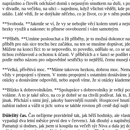
naprázdno a člověk odcházel domů s nejasným smutkem na duši, s poci
v divadle, na večírku, na ulici – najednou, když všichni věděli, kde pr
událo. Lidé vědí, že se dotýkáte něčeho, co je život, co je v něm podst
**Svoboda. **Jakmile se ví, že vy se nebojíte věcí kolem smrti a nejs
hezky využít a nakonec to přinese osvobození i vám samotným.
**Příběh. **Umíme poslouchat a žít příběhy, je to možná dokonce naše 
příběh pro nás sice trochu bez začátku, na ten se musíme doptávat, jd
Můžete na konci říci: to se nepovedlo, to povedlo, udělalo se, co se ud
tichou zvědavostí a ochotou k účasti. V příbězích a v šanci se podíle
podle mého názoru pro odpovědné sestřičky to nejtěžší, čemu musejí č
**Velká, přívětivá moc. **Máme takovou hezkou, dobrou moc. Nemáme
vždy v propojení s týmem. V tomto propojení s ostatními dostáváme j
otázky a dostáváme odpovědi, nebo aspoň víme, že si otázky klademe 
**Blízko k dobrovolníkům. **Spolupráce s dobrovolníky je velký pokla
voláme. A to je také něco, na co je dobré se na chvíli podívat. Jak to,
jinak. Přichází s nimi jiný, jakoby barevnější rozměr. Hospicové hnutí
nabírat radost a vážit si jich: sotva se takhle rovnou při cestě dají najít 
Důležitý čas.
Čas nežijeme pravidelně tak, jak běží hodinky, ale vlast
vypadají dva letní měsíce první den v červenci. Jak dlouhý a naplněný
Pamatuji si dodnes, jak jsem si koupila na večeři sýr Niva a dala jej 