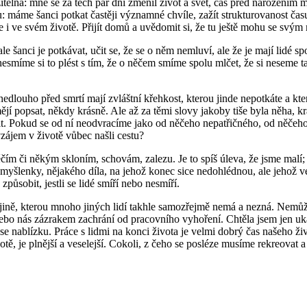
telná: mně se za těch pár dní změnil život a svět, čas před narozením mi
u: máme šanci potkat častěji významné chvíle, zažít strukturovanost času
jí, ale i ve svém životě. Přijít domů a uvědomit si, že tu ještě mohu se s
šanci je potkávat, učit se, že se o něm nemluví, ale že je mají lidé spo
esmíme si to plést s tím, že o něčem smíme spolu mlčet, že si neseme ta
nedlouho před smrtí mají zvláštní křehkost, kterou jinde nepotkáte a k
 popsat, někdy krásně. Ale až za těmi slovy jakoby tiše byla něha, kr
aplnit. Pokud se od ní neodvracíme jako od něčeho nepatřičného, od něče
ájem v životě vůbec našli cestu?
 něčím či někým skloním, schovám, zalezu. Je to spíš úleva, že jsme m
myšlenky, nějakého díla, na jehož konec sice nedohlédnou, ale jehož velik
ůsobit, jestli se lidé smíří nebo nesmíří.
jině, kterou mnoho jiných lidí takhle samozřejmě nemá a nezná. Nemů
ebo nás zázrakem zachrání od pracovního vyhoření. Chtěla jsem jen uká
ase nablízku. Práce s lidmi na konci života je velmi dobrý čas našeho 
notě, je plnější a veselejší. Cokoli, z čeho se posléze musíme rekreovat a