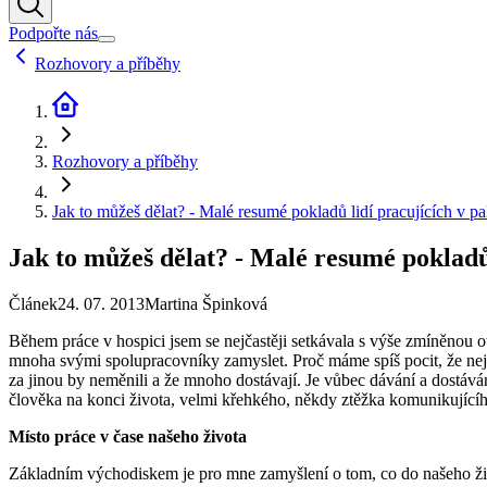
Podpořte nás
Rozhovory a příběhy
Rozhovory a příběhy
Jak to můžeš dělat? - Malé resumé pokladů lidí pracujících v pal
Jak to můžeš dělat? - Malé resumé pokladů 
Článek
24. 07. 2013
Martina Špinková
Během práce v hospici jsem se nejčastěji setkávala s výše zmíněnou 
mnoha svými spolupracovníky zamyslet. Proč máme spíš pocit, že nejen
za jinou by neměnili a že mnoho dostávají. Je vůbec dávání a dostáv
člověka na konci života, velmi křehkého, někdy ztěžka komunikujícíh
Místo práce v čase našeho života
Základním východiskem je pro mne zamyšlení o tom, co do našeho život