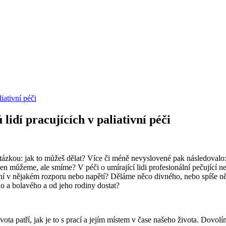
iativní péči
lidí pracujících v paliativní péči
otázkou: jak to můžeš dělat? Více či méně nevyslovené pak následovalo
 můžeme, ale smíme? V péči o umírající lidi profesionální pečující nep
ání v nějakém rozporu nebo napětí? Děláme něco divného, nebo spíše n
o a bolavého a od jeho rodiny dostat?
a patří, jak je to s prací a jejím místem v čase našeho života. Dovolí