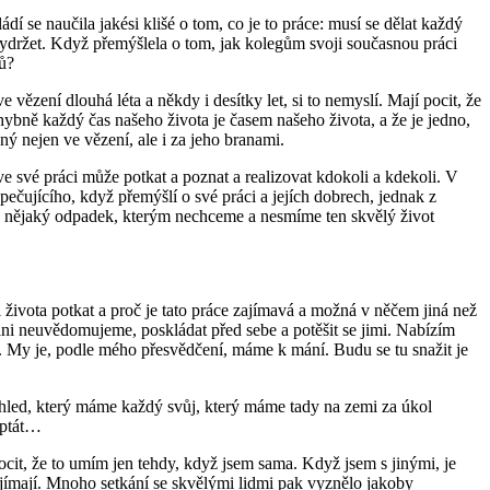
í se naučila jakési klišé o tom, co je to práce: musí se dělat každý
ak vydržet. Když přemýšlela o tom, jak kolegům svoji současnou práci
tů?
 vězení dlouhá léta a někdy i desítky let, si to nemyslí. Mají pocit, že
chybně každý čas našeho života je časem našeho života, a že je jedno,
ý nejen ve vězení, ale i za jeho branami.
 své práci může potkat a poznat a realizovat kdokoli a kdekoli. V
pečujícího, když přemýšlí o své práci a jejích dobrech, jednak z
e jen nějaký odpadek, kterým nechceme a nesmíme ten skvělý život
 života potkat a proč je tato práce zajímavá a možná v něčem jiná než
 ani neuvědomujeme, poskládat před sebe a potěšit se jimi. Nabízím
t. My je, podle mého přesvědčení, máme k mání. Budu se tu snažit je
pohled, který máme každý svůj, který máme tady na zemi za úkol
 ptát…
ocit, že to umím jen tehdy, když jsem sama. Když jsem s jinými, je
 zajímají. Mnoho setkání se skvělými lidmi pak vyznělo jakoby