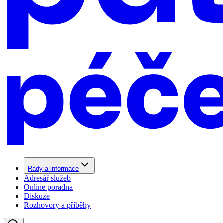
Rady a informace
Adresář služeb
Online poradna
Diskuze
Rozhovory a příběhy