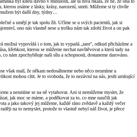
minka byl kdesi dávno v minulosti, ale ta niva říkala, že ne, že ona to
, kterou známe z lásky, krásy, narození, smrti. Můžeme si ty chvíle
vým mužem být další dny, týdny…
lečné a umějí je tak spolu žít. Učíme se u svých pacientů, jak si
jemství, ono nás vlastně nese a trošku nám tak zdobí život a on pak
terá možná vypovídá i o tom, jak to vypadá „tam“, odkud přicházíme a
ása, křehkost, kterou se můžeme nechat navštěvovat a která tady na
ho, co nám zpochybňuje naši sílu a schopnosti, dostaneme darováno.
alí; ne však malí, že někam nedosáhneme nebo něco neumíme a
ost mohou cítit. Je to svoboda, že to nezávisí na nás, jestli umírající
žeme a nesmíme se na ně vytahovat. Ani si nemůžeme myslet, že
zat, jak moc se máme, a poděkovat za to, co mne naučili jak
života a jako takový jej můžeme, každé ráno zvědavě a každý večer
 raději na to nemyslet, protože to vlastně nebyl náš život, je přece