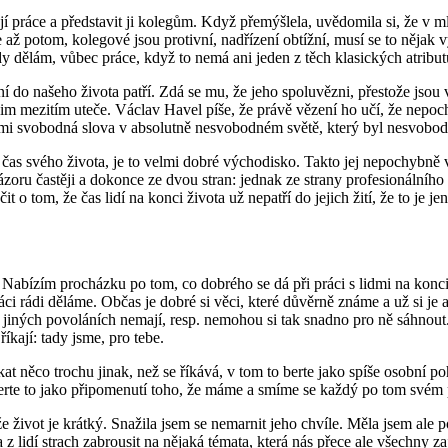
 práce a představit ji kolegům. Když přemýšlela, uvědomila si, že v mlád
žije až potom, kolegové jsou protivní, nadřízení obtížní, musí se to něj
tady dělám, vůbec práce, když to nemá ani jeden z těch klasických atribu
 do našeho života patří. Zdá se mu, že jeho spoluvězni, přestože jsou ve
t jim mezitím uteče. Václav Havel píše, že právě vězení ho učí, že nepo
elmi svobodná slova v absolutně nesvobodném světě, který byl nesvobodn
s svého života, je to velmi dobré východisko. Takto jej nepochybně ve
zoru častěji a dokonce ze dvou stran: jednak ze strany profesionálního 
t o tom, že čas lidí na konci života už nepatří do jejich žití, že to j
. Nabízím procházku po tom, co dobrého se dá při práci s lidmi na konci
ci rádi děláme. Občas je dobré si věci, které důvěrně známe a už si je
v jiných povoláních nemají, resp. nemohou si tak snadno pro ně sáhnou
íkají: tady jsme, pro tebe.
at něco trochu jinak, než se říkává, v tom to berte jako spíše osobní 
 Berte to jako připomenutí toho, že máme a smíme se každý po tom svém
život je krátký. Snažila jsem se nemarnit jeho chvíle. Měla jsem ale p
a z lidí strach zabrousit na nějaká témata, která nás přece ale všechny