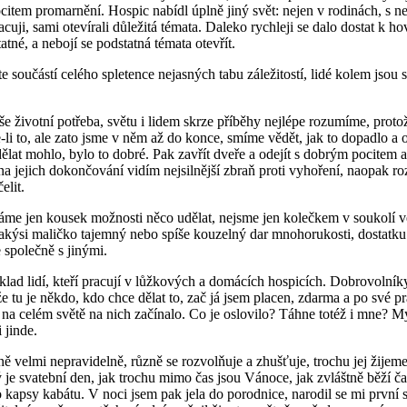
tem promarnění. Hospic nabídl úplně jiný svět: nejen v rodinách, s ne
acuji, sami otevírali důležitá témata. Daleko rychleji se dalo dostat k 
atné, a nebojí se podstatná témata otevřít.
te součástí celého spletence nejasných tabu záležitostí, lidé kolem jsou
životní potřeba, světu i lidem skrze příběhy nejlépe rozumíme, protože 
e-li to, ale zato jsme v něm až do konce, smíme vědět, jak to dopadlo a
ělat mohlo, bylo to dobré. Pak zavřít dveře a odejít s dobrým pocitem a s 
t na jejich dokončování vidím nejsilnější zbraň proti vyhoření, naopak
elit.
 jen kousek možnosti něco udělat, nejsme jen kolečkem v soukolí vel
akýsi maličko tajemný nebo spíše kouzelný dar mnohorukosti, dostatku o
společně s jinými.
d lidí, kteří pracují v lůžkových a domácích hospicích. Dobrovolníky h
 že tu je někdo, kdo chce dělat to, zač já jsem placen, zdarma a po své p
 na celém světě na nich začínalo. Co je oslovilo? Táhne totéž i mne? My
i jinde.
ně velmi nepravidelně, různě se rozvolňuje a zhušťuje, trochu jej žije
 je svatební den, jak trochu mimo čas jsou Vánoce, jak zvláštně běží ča
do kapsy kabátu. V noci jsem pak jela do porodnice, narodil se mi první