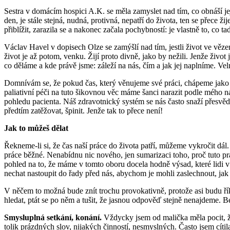
Sestra v domácím hospici A.K. se měla zamyslet nad tím, co obnáší její
den, je stále stejná, nudná, protivná, nepatří do života, ten se přece 
přiblížit, zarazila se a nakonec začala pochybností: je vlastně to, co 
Václav Havel v dopisech Olze se zamýšlí nad tím, jestli život ve vězení
život je až potom, venku. Žijí proto divně, jako by nežili. Jenže živo
co děláme a kde právě jsme: záleží na nás, čím a jak jej naplníme. V
Domnívám se, že pokud čas, který věnujeme své práci, chápeme jako ča
paliativní péči na tuto šikovnou věc máme šanci narazit podle mého ná
pohledu pacienta. Náš zdravotnický systém se nás často snaží přesvědči
předtím zatěžovat, špinit. Jenže tak to přece není!
Jak to můžeš dělat
Řekneme-li si, že čas naší práce do života patří, můžeme vykročit dál
práce běžné. Nenabídnu nic nového, jen sumarizaci toho, proč tuto prá
pohled na to, že máme v tomto oboru docela hodně výsad, které lidi 
nechat nastoupit do řady před nás, abychom je mohli zaslechnout, jak ř
V něčem to možná bude znít trochu provokativně, protože asi budu řík
hledat, ptát se po něm a tušit, že jasnou odpověď stejně nenajdeme.
Smysluplná setkání, konání.
Vždycky jsem od malička měla pocit, že 
tolik prázdných slov, nijakých činností, nesmyslných. Často jsem cítil