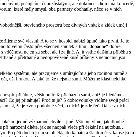
mocnými, pečujícími či pozůstalými, ale dokonce s lidmi na koncertě,
hovorům, které měly smysl, oba partnery obohatily, něco se v nich
 svobodnější, otevřeného prostoru bez divných vrátek a zídek umějí
žijeme své vlastní. A to se v hospici nabízí úplně jako první. Je to
 ono to velmi často přes všechen smutek a tíhu „dopadne“ dobře.
vděčností nejen za sebe, ale i za jiné. A jít vstříc dalšímu příběhu s
 roztrhané a přetrhané a nedopovězené kusé příběhy z nemocnic jsou
kého systému, ale pracujeme s umírajícím a jeho rodinou nutně a
čí, uší i rukou. A také to, že nejsme sami. Můžeme klást nelehké
ospic přitáhne, většinou totiž přicházejí sami, aniž je hledáme a
ráci? Co jej přitahuje? Proč tu je? S dobrovolníky vidíme svoji práci
slím si, že je zvou podobné věci, o nichž je zde řeč. Dá se z nich
me také od jedné významné chvíle k jiné. Všichni víme, jak dlouhé
s při narození dítěte, jak se naopak vleče při čekání na autobus…
 syn. Po pěti dnech jsem se oblékla do kabátu a šla domů: v kapse jsem