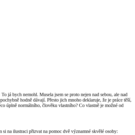
: To já bych nemohl. Musela jsem se proto nejen nad sebou, ale nad
ochybně hodně dávají. Přesto jich mnoho deklaruje, že je práce těší,
ěco úplně normálního, člověku vlastního? Co vlastně je možné od
m si na ilustraci přizvat na pomoc dvě významné skvělé osoby: