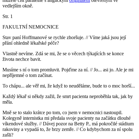
můžete číst paralelně s anglickým
originálem
otevřeným ve
vedlejším okně.
Str. 1
FAKULTNÍ NEMOCNICE
Stav paní Hoffmanové se rychle zhoršuje. // Víme jaká jsou její
přání ohledně lékařské péče?
Vlastně nevíme. Zdá se mi, že se o věcech týkajících se konce
života nechce bavit.
Musíme s ní o tom promluvit. Pojďme za ní. // Jo... asi jo. Ale je mi
nepříjemné o tom začínat.
To chápu... ale věř mi, že když to neuděláme, bude to o moc horší...
Každý lékař si někdy zažil, že smrt pacienta neproběhla tak, jak by
měla.
Mně se to stalo krátce po tom, co jsem v nemocnici nastoupil.
Kolegyně internistka mi předala svoje pacienty na začátku dlouhé
víkendové služby. // Dávej pozor na Betty P., má pokročilé stádium
rakoviny a vypadá to, že brzy zemře. // Co kdybychom za ní spolu
zašli?