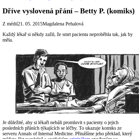
Dříve vyslovená přání – Betty P. (komiks)
Z médií
21. 05. 2015
Magdalena Pehalová
Každý lékař si někdy zažil, že smrt pacienta neproběhla tak, jak by
měla.
Je důležité, aby si lékaři nebáli promluvit s pacienty o jejich
posledních přáních týkajících se léčby. To ukazuje komiks ze
serveru Annals of Internal Medicine. Přinášíme jeho překlad, který