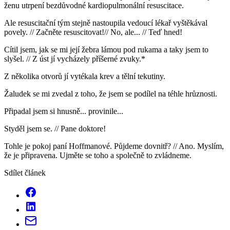
ženu utrpení bezdůvodné kardiopulmonální resuscitace.
Ale resuscitační tým stejně nastoupila vedoucí lékař vyštěkával
povely. // Začněte resuscitovat!// No, ale... // Teď hned!
Cítil jsem, jak se mi její žebra lámou pod rukama a taky jsem to
slyšel. // Z úst jí vycházely příšerné zvuky.*
Z několika otvorů jí vytékala krev a tělní tekutiny.
Žaludek se mi zvedal z toho, že jsem se podílel na téhle hrůznosti.
Připadal jsem si hnusně... provinile...
Styděl jsem se. // Pane doktore!
Tohle je pokoj paní Hoffmanové. Půjdeme dovnitř? // Ano. Myslím,
že je připravena. Ujměte se toho a společně to zvládneme.
Sdílet článek