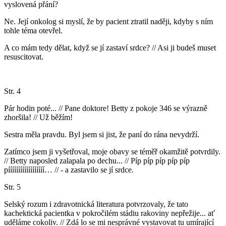
vyslovená přání?
Ne. Její onkolog si myslí, že by pacient ztratil naději, kdyby s ním
tohle téma otevřel.
A co mám tedy dělat, když se jí zastaví srdce? // Asi ji budeš muset
resuscitovat.
Str. 4
Pár hodin poté... // Pane doktore! Betty z pokoje 346 se výrazně
zhoršila! // Už běžím!
Sestra měla pravdu. Byl jsem si jist, že paní do rána nevydrží.
Zatímco jsem ji vyšetřoval, moje obavy se téměř okamžitě potvrdily.
// Betty naposled zalapala po dechu... // Píp píp píp píp píp
píííííííííííííííííí… // - a zastavilo se jí srdce.
Str. 5
Selský rozum i zdravotnická literatura potvrzovaly, že tato
kachektická pacientka v pokročilém stádiu rakoviny nepřežije... ať
uděláme cokoliv. // Zdá lo se mi nesprávné vystavovat tu umírající