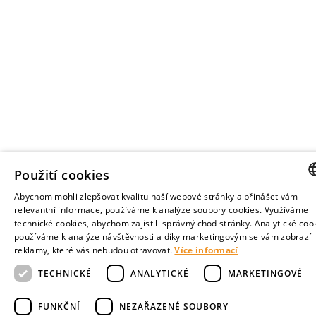
Použití cookies
Abychom mohli zlepšovat kvalitu naší webové stránky a přinášet vám
CZE
relevantní informace, používáme k analýze soubory cookies. Využíváme
technické cookies, abychom zajistili správný chod stránky. Analytické coo
ENGL
používáme k analýze návštěvnosti a díky marketingovým se vám zobrazí
reklamy, které vás nebudou otravovat.
Více informací
TECHNICKÉ
ANALYTICKÉ
MARKETINGOVÉ
FUNKČNÍ
NEZAŘAZENÉ SOUBORY