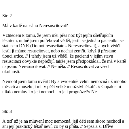
Str. 2
Má v kartě napsáno Neresuscitovat?
Vzhledem k tomu, že jsem měl přes noc být jejím ošetřujícím
lékařem, nutně jsem potřeboval vědět, jestli se jedná o pacientku se
statusem DNR (Do not resuscitate - Neresuscitovat), abych věděl
jestli ji máme resuscitovat, nebo nechat zemřít, když jí přestane
tlouci srdce. // I tehdy jsem už věděl, že pacienti v jejím stavu
resuscitaci obvykle nepřežijí, takže jsem předpokládal, že má v kartě
napsáno Neresuscitovat. // Neměla. // Resuscitovat za všech
okolností.
Nemohl jsem tomu uvěřit! Byla evidentně velmi nemocná už mnoho
měsíců a muselo ji mít v péči velké množství lékařů. // Copak s ní
nikdo nemluvil o její nemoci... o její prognóze?// Ne...
Str. 3
A teď už je na mluvení moc nemocná, její děti sem skoro nechodí a
ani její praktický lékař neví, co by si přála. // Sepsala si Dříve