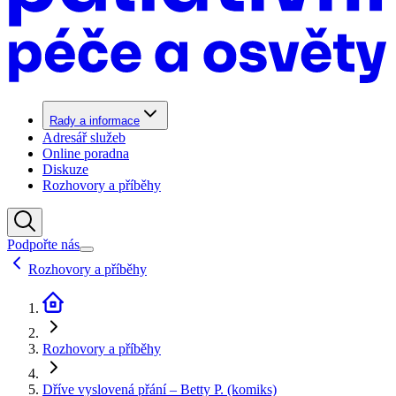
Rady a informace
Adresář služeb
Online poradna
Diskuze
Rozhovory a příběhy
Podpořte nás
Rozhovory a příběhy
Rozhovory a příběhy
Dříve vyslovená přání – Betty P. (komiks)