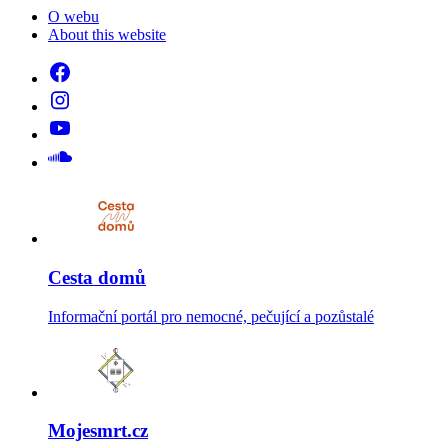
O webu
About this website
Cesta domů
Informační portál pro nemocné, pečující a pozůstalé
Mojesmrt.cz