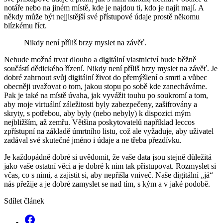
notáře nebo na jiném místě, kde je najdou ti, kdo je najít mají. A
někdy může být nejjistější své přístupové údaje prostě někomu
blízkému říct.
Nikdy není příliš brzy myslet na závěť.
Nebude možná trvat dlouho a digitální vlastnictví bude běžně
součástí dědického řízení. Nikdy není příliš brzy myslet na závěť. Je
dobré zahrnout svůj digitální život do přemýšlení o smrti a vůbec
obecněji uvažovat o tom, jakou stopu po sobě kde zanecháváme.
Pak je také na místě úvaha, jak vyvážit touhu po soukromí a tom,
aby moje virtuální záležitosti byly zabezpečeny, zašifrovány a
skryty, s potřebou, aby byly (nebo nebyly) k dispozici mým
nejbližším, až zemřu. Většina poskytovatelů například leccos
zpřístupní na základě úmrtního listu, což ale vyžaduje, aby uživatel
zadával své skutečné jméno i údaje a ne třeba přezdívku.
Je každopádně dobré si uvědomit, že vaše data jsou stejně důležitá
jako vaše ostatní věci a je dobré k nim tak přistupovat. Rozmyslet si
včas, co s nimi, a zajistit si, aby nepřišla vniveč. Naše digitální „já“
nás přežije a je dobré zamyslet se nad tím, s kým a v jaké podobě.
Sdílet článek