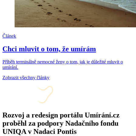
Článek
Chci mluvit o tom, že umírám
Příběh terminálně nemocné ženy o tom, jak je důležité mluvit o
umírání.
Zobrazit všechny články
Rozvoj a redesign portálu Umírání.cz
proběhl za podpory Nadačního fondu
UNIQA v Nadaci Pontis