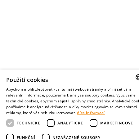
Použití cookies
Abychom mohli zlepšovat kvalitu naší webové stránky a přinášet vám
CZE
relevantní informace, používáme k analýze soubory cookies. Využíváme
technické cookies, abychom zajistili správný chod stránky. Analytické coo
ENGL
používáme k analýze návštěvnosti a díky marketingovým se vám zobrazí
reklamy, které vás nebudou otravovat.
Více informací
TECHNICKÉ
ANALYTICKÉ
MARKETINGOVÉ
FUNKČNÍ
NEZAŘAZENÉ SOUBORY