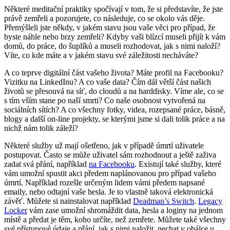
Některé meditační praktiky spočívají v tom, že si představíte, že jste
právě zemřeli a pozorujete, co následuje, co se okolo vás děje.
Přemýšleli jste někdy, v jakém stavu jsou vaše věci pro případ, že
byste náhle nebo brzy zemřeli? Kdyby vaši blízcí museli přijít k vám
domů, do práce, do šuplíků a museli rozhodovat, jak s nimi naloží?
Víte, co kde máte a v jakém stavu své záležitosti necháváte?
A co teprve digitální část vašeho života? Máte profil na Facebooku?
Vizitku na LinkedInu? A co vaše data? Čím dál větší část našich
životů se přesouvá na síť, do cloudů a na harddisky. Víme ale, co se
s tím vším stane po naší smrti? Co naše osobnost vytvořená na
sociálních sítích? A co všechny fotky, videa, rozepsané práce, básně,
blogy a další on-line projekty, se kterými jsme si dali tolik práce a na
nichž nám tolik záleží?
Některé služby už mají ošetřeno, jak v případě úmrtí uživatele
postupovat. Často se může uživatel sám rozhodnout a ještě zaživa
zadat svá přání, například
na Facebooku
. Existují také služby, které
vám umožní spustit akci předem naplánovanou pro případ vašeho
úmrtí. Například rozešle určeným lidem vámi předem napsané
emaily, nebo odtajní vaše hesla. Je to vlastně taková elektronická
závěť. Můžete si nainstalovat například
Deadman’s Switch
.
Legacy
Locker
vám zase umožní shromáždit data, hesla a loginy na jednom
místě a předat je těm, koho určíte, než zemřete. Můžete také všechny
své přístupové údaje a přání, jak s nimi naložit, nechat v obálce u