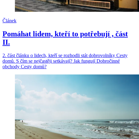
Článek
Pomáhat lidem, kteří to potřebují , část
II.
2. část článku o lidech, kteří se rozhodli stát dobrovolníky Cesty
domů. S čím se nejčastěji setkávají? Jak fungují Dobročinné
obchody Cesty domů?