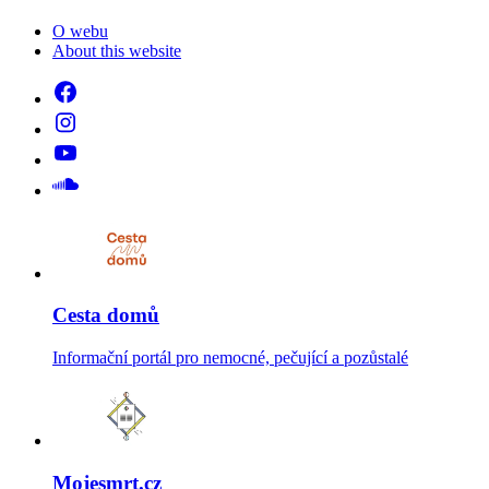
O webu
About this website
Cesta domů
Informační portál pro nemocné, pečující a pozůstalé
Mojesmrt.cz