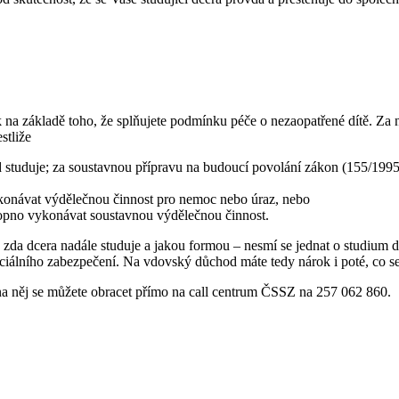
na základě toho, že splňujete podmínku péče o nezaopatřené dítě. Za n
stliže
 studuje; za soustavnou přípravu na budoucí povolání zákon (155/1995
konávat výdělečnou činnost pro nemoc nebo úraz, nebo
opno vykonávat soustavnou výdělečnou činnost.
j. zda dcera nadále studuje a jakou formou – nesmí se jednat o studium
sociálního zabezpečení. Na vdovský důchod máte tedy nárok i poté, co s
 něj se můžete obracet přímo na call centrum ČSSZ na 257 062 860.