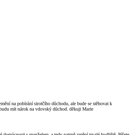
emění na pobírání sirotčího důchodu, ale bude se stěhovat k
u budu mít nárok na vdovský důchod. děkuji Marie
é domácnosti s manželem, a tedy patrně změní trvalé bydliště. Píšete