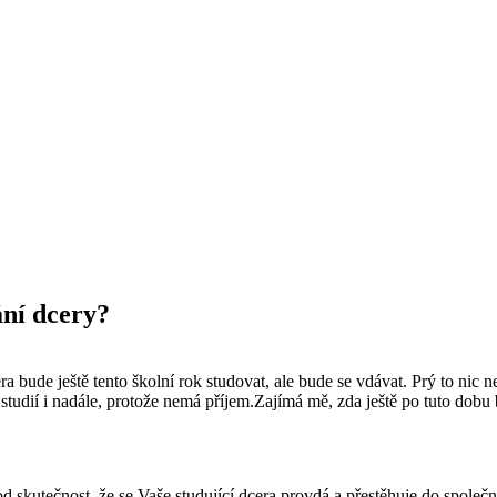
ní dcery?
bude ještě tento školní rok studovat, ale bude se vdávat. Prý to nic n
 studií i nadále, protože nemá příjem.Zajímá mě, zda ještě po tuto dob
 skutečnost, že se Vaše studující dcera provdá a přestěhuje do společn