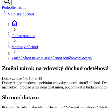
Podpořte nás
Vdovský důchod
Online poradna
Vdovský důchod
Změní nárok na vdovský důchod odstěhování dcery?
Změní nárok na vdovský důchod odstěhová
Dotaz ze dne 14. 10. 2013
Dobrý den,sem vdova a pobírám vdovský a dcera sirotčí důchod. Dcera 
manželovi, protože u mě není dost místa, podporovat ji budu po dobu
Shrnutí dotazu
Ptáte se nás, zda a jaký vliv může mít na Váš nárok na vdovský důchod