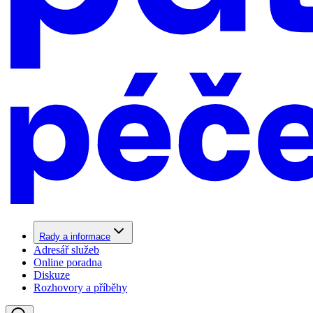
Rady a informace
Adresář služeb
Online poradna
Diskuze
Rozhovory a příběhy