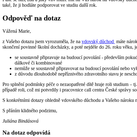
také, že ji hodláte podporovat ve studiu další rok.
Odpověď na dotaz
Vážená Marie,
z Vašeho dotazu jsem vyrozuměla, že na
vdovský důchod
máte nárok 
skončení povinné školní docházky, a poté nejdéle do 26. roku věku, je
se soustavně připravuje na budoucí povolání - především pokud
dálkové či kombinované
nemůže se soustavně připravovat na budoucí povolání nebo vy
z důvodu dlouhodobě nepříznivého zdravotního stavu je nesch
Pro splnění podmínky péče o nezaopatřené dítě hraje roli studium – t
případě roli, což mi potvrdily i pracovnice call centra České správy 
S konkrétními dotazy ohledně vdovského důchodu a Vašeho nároku na
S přáním klidného podzimu,
Juliána Bindásová
Na dotaz odpovídá