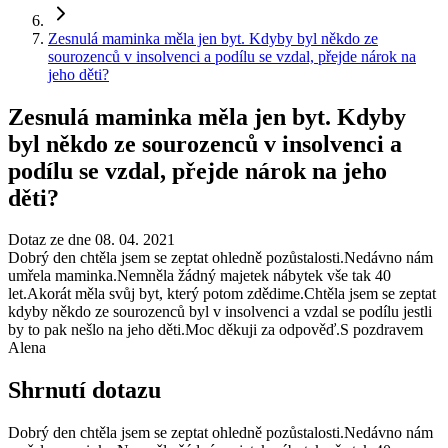
Zesnulá maminka měla jen byt. Kdyby byl někdo ze
sourozenců v insolvenci a podílu se vzdal, přejde nárok na
jeho děti?
Zesnulá maminka měla jen byt. Kdyby
byl někdo ze sourozenců v insolvenci a
podílu se vzdal, přejde nárok na jeho
děti?
Dotaz ze dne 08. 04. 2021
Dobrý den chtěla jsem se zeptat ohledně pozůstalosti.Nedávno nám
umřela maminka.Nemněla žádný majetek nábytek vše tak 40
let.Akorát měla svůj byt, který potom zdědime.Chtěla jsem se zeptat
kdyby někdo ze sourozenců byl v insolvenci a vzdal se podílu jestli
by to pak nešlo na jeho děti.Moc děkuji za odpověď.S pozdravem
Alena
Shrnutí dotazu
Dobrý den chtěla jsem se zeptat ohledně pozůstalosti.Nedávno nám