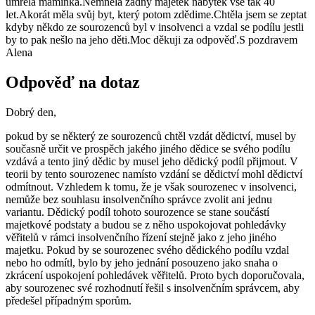
umřela maminka.Nemněla žádný majetek nábytek vše tak 40
let.Akorát měla svůj byt, který potom zdědime.Chtěla jsem se zeptat
kdyby někdo ze sourozenců byl v insolvenci a vzdal se podílu jestli
by to pak nešlo na jeho děti.Moc děkuji za odpověď.S pozdravem
Alena
Odpověď na dotaz
Dobrý den,
pokud by se některý ze sourozenců chtěl vzdát dědictví, musel by
současně určit ve prospěch jakého jiného dědice se svého podílu
vzdává a tento jiný dědic by musel jeho dědický podíl přijmout. V
teorii by tento sourozenec namísto vzdání se dědictví mohl dědictví
odmítnout. Vzhledem k tomu, že je však sourozenec v insolvenci,
nemůže bez souhlasu insolvenčního správce zvolit ani jednu
variantu. Dědický podíl tohoto sourozence se stane součástí
majetkové podstaty a budou se z něho uspokojovat pohledávky
věřitelů v rámci insolvenčního řízení stejně jako z jeho jiného
majetku. Pokud by se sourozenec svého dědického podílu vzdal
nebo ho odmítl, bylo by jeho jednání posouzeno jako snaha o
zkrácení uspokojení pohledávek věřitelů. Proto bych doporučovala,
aby sourozenec své rozhodnutí řešil s insolvenčním správcem, aby
předešel případným sporům.