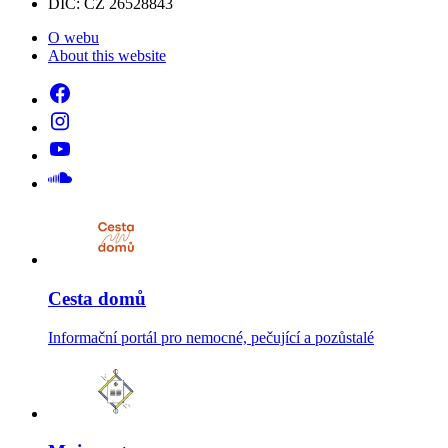
DIČ: CZ 26528843
O webu
About this website
Cesta domů
Informační portál pro nemocné, pečující a pozůstalé