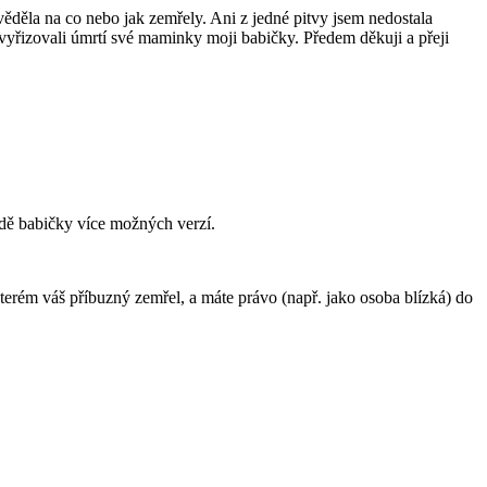
ěděla na co nebo jak zemřely. Ani z jedné pitvy jsem nedostala
e vyřizovali úmrtí své maminky moji babičky. Předem děkuji a přeji
padě babičky více možných verzí.
kterém váš příbuzný zemřel, a máte právo (např. jako osoba blízká) do