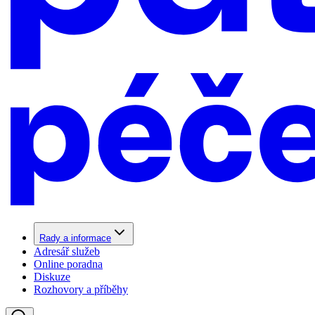
Rady a informace
Adresář služeb
Online poradna
Diskuze
Rozhovory a příběhy