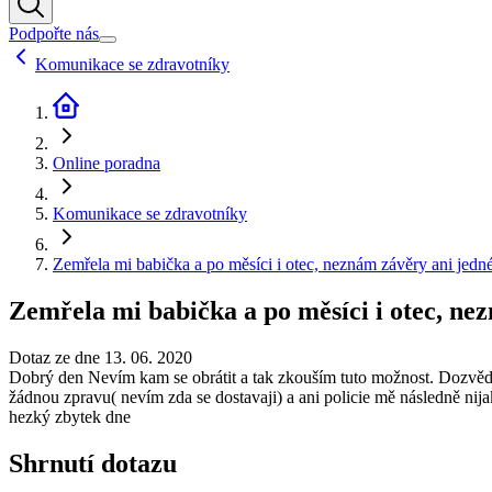
Podpořte nás
Komunikace se zdravotníky
Online poradna
Komunikace se zdravotníky
Zemřela mi babička a po měsíci i otec, neznám závěry ani jedné 
Zemřela mi babička a po měsíci i otec, nez
Dotaz ze dne 13. 06. 2020
Dobrý den Nevím kam se obrátit a tak zkouším tuto možnost. Dozvěděla
žádnou zpravu( nevím zda se dostavaji) a ani policie mě následně nija
hezký zbytek dne
Shrnutí dotazu