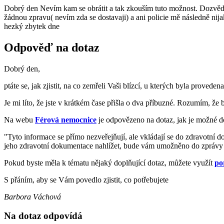
Dobrý den Nevím kam se obrátit a tak zkouším tuto možnost. Dozvěděla
žádnou zpravu( nevím zda se dostavaji) a ani policie mě následně nija
hezký zbytek dne
Odpověď na dotaz
Dobrý den,
ptáte se, jak zjistit, na co zemřeli Vaši blízcí, u kterých byla proveden
Je mi líto, že jste v krátkém čase přišla o dva příbuzné. Rozumím, že 
Na webu
Férová nemocnice
je odpovězeno na dotaz, jak je možné d
"Tyto informace se přímo nezveřejňují, ale vkládají se do zdravotní 
jeho zdravotní dokumentace nahlížet, bude vám umožněno do zprávy na
Pokud byste měla k tématu nějaký doplňující dotaz, můžete využít
po
S přáním, aby se Vám povedlo zjistit, co potřebujete
Barbora Váchová
Na dotaz odpovídá