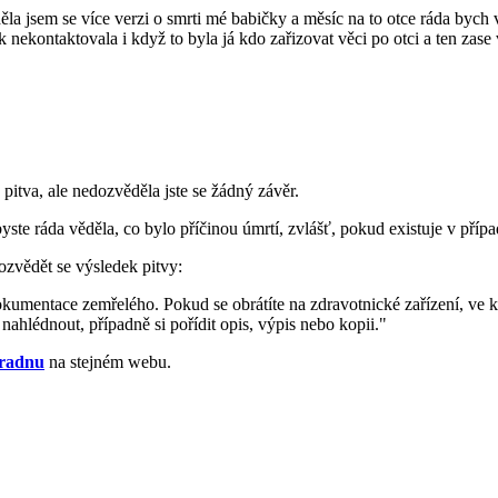
 jsem se více verzi o smrti mé babičky a měsíc na to otce ráda bych v
k nekontaktovala i když to byla já kdo zařizovat věci po otci a ten zas
a pitva, ale nedozvěděla jste se žádný závěr.
byste ráda věděla, co bylo příčinou úmrtí, zvlášť, pokud existuje v pří
ozvědět se výsledek pitvy:
dokumentace zemřelého. Pokud se obrátíte na zdravotnické zařízení, ve 
hlédnout, případně si pořídit opis, výpis nebo kopii."
radnu
na stejném webu.