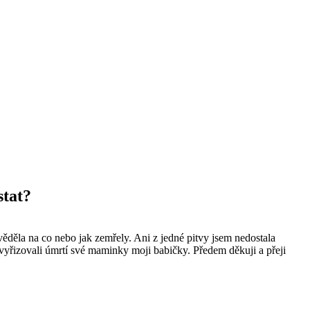
stat?
ěděla na co nebo jak zemřely. Ani z jedné pitvy jsem nedostala
e vyřizovali úmrtí své maminky moji babičky. Předem děkuji a přeji