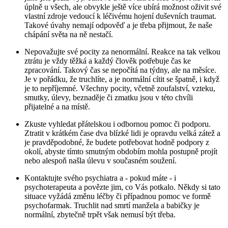
úplně u všech, ale obvykle ještě více ubírá možnost oživit své
vlastní zdroje vedoucí k léčivému hojení duševních traumat.
Takové úvahy nemají odpověď a je třeba přijmout, že naše
chápání světa na ně nestačí.
Nepovažujte své pocity za nenormální. Reakce na tak velkou
ztrátu je vždy těžká a každý člověk potřebuje čas ke
zpracování. Takový čas se nepočítá na týdny, ale na měsíce.
Je v pořádku, že truchlíte, a je normální cítit se špatně, i když
je to nepříjemné. Všechny pocity, včetně zoufalství, vzteku,
smutky, úlevy, beznaděje či zmatku jsou v této chvíli
přijatelné a na místě.
Zkuste vyhledat přátelskou i odbornou pomoc či podporu.
Ztratit v krátkém čase dva blízké lidi je opravdu velká zátež a
je pravděpodobné, že budete potřebovat hodně podpory z
okolí, abyste tímto smutným obdobím mohla postupně projít
nebo alespoň našla úlevu v současném soužení.
Kontaktujte svého psychiatra a - pokud máte - i
psychoterapeuta a povězte jim, co Vás potkalo. Někdy si tato
situace vyžádá změnu léčby či případnou pomoc ve formě
psychofarmak. Truchlit nad smrtí manžela a babičky je
normální, zbytečně trpět však nemusí být třeba.