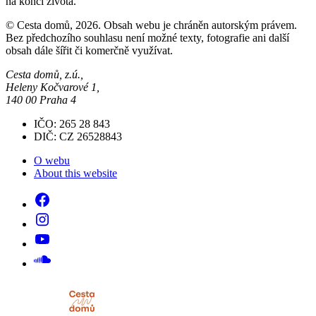
na konci života.
© Cesta domů, 2026. Obsah webu je chráněn autorským právem.
Bez předchozího souhlasu není možné texty, fotografie ani další
obsah dále šířit či komerčně využívat.
Cesta domů, z.ú.,
Heleny Kočvarové 1,
140 00 Praha 4
IČO: 265 28 843
DIČ: CZ 26528843
O webu
About this website