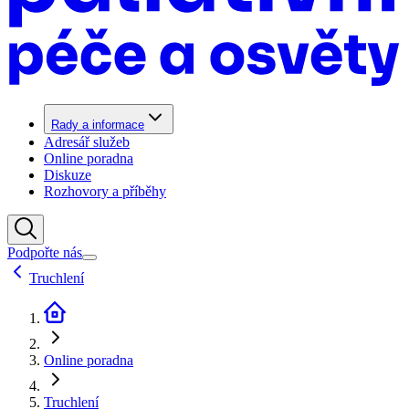
Rady a informace
Adresář služeb
Online poradna
Diskuze
Rozhovory a příběhy
Podpořte nás
Truchlení
Online poradna
Truchlení