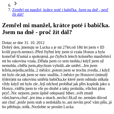
Zemřel mi manžel, krátce poté i babička. Jsem na dně - proč
žít dál?
Zemřel mi manžel, krátce poté i babička.
Jsem na dně - proč žít dál?
Dotaz ze dne 31. 10. 2012
Dobrý den, jmenuju se Lucka a je mi 27let.od 18ti let jsem v ID
kvůli psych.nemoci..Před čtyřmi lety jsem si vzala Honzu a byla
konečně šťastná a spokojená..po čtyřech letech krásného manželství
mi ho rakovina vzala..Dělala jsem co sem mohla,i když jsem už
nemohla..chtěla jsem,abychom vyhráli..ale umřel...Jen jsem
ležela,nejedla,nežila..2 měsíce..potom jsem se trochu zvedla..i když
mi bylo zle,tak jsem se moc snažila..3 měsíce po Honzovi (minulý
týden)mi na rakovinu umřela babička,ke které jsem odmala utíkala
vždy když mi bylo zle..Její odchod probíhal jak přes kopírák jako u
Honzy..viděla jsem to vše po druhé a taky prohrála..všichni jdou
pryč..Nic nejsem..jsem úplně odepsaný blbec..svět ztratil
vůni,barvu,chuť..jen tma a strach..nechci žít,už ne..nemám důvod
ani chuť..jenže jsem srab a nedokážu to..ani nevím proč vám píšu..já
ho ptřebuju..tolik..Nezlobte se prosím Lucka