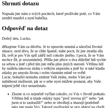
Shrnutí dotazu
Napsala jste nám o svých pocitech, které prožíváte poté, co Vám
zemřel manžel a nyní babička.
Odpověď na dotaz
Dobrý den, Lucko,
děkujeme Vám za důvěru. Je to opravdu smutná a náročná životní
situace, není divu, že se cítíte špatně, máte pocit, že jste ztratila sílu
žít, svět je pro Vás spíš zátěž než cokoliv jiného. I pocit, že se Vám
nechce žít, je srozumitelný. Přišla jste přece o dva důležité lidi rychle
za sebou a jistě i před tím jste měla plno jiných starostí. Většina lidí
by snášela takovou ztrátu s velkým utrpením a jistě by si také kladla
otázky po smyslu života i svém vlastním místě ve světě.
Lucie, bohužel nemohu zmírnit Vaši ztrátu, mohu Vám jen
nabídnout možnosti, jak se o sebe nyní můžete postarat, aby Vaše
trápení ještě více nenarůstalo.
Zkuste si co nejméně vyčítat cokoliv, co Vás v životě potkalo.
Většina lidí si klade otázky typu "proč zrovna já?" nebo "jak
jsem si to zasloužil?" nebo se obviňují a shazují (podobně
jako jste psala Vy). Takové uvažování se sice objeví na chvíli