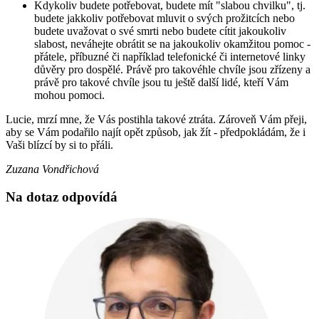
Kdykoliv budete potřebovat, budete mít "slabou chvilku", tj.
budete jakkoliv potřebovat mluvit o svých prožitcích nebo
budete uvažovat o své smrti nebo budete cítit jakoukoliv
slabost, neváhejte obrátit se na jakoukoliv okamžitou pomoc -
přátele, příbuzné či například telefonické či internetové linky
důvěry pro dospělé. Právě pro takovéhle chvíle jsou zřízeny a
právě pro takové chvíle jsou tu ještě další lidé, kteří Vám
mohou pomoci.
Lucie, mrzí mne, že Vás postihla takové ztráta. Zároveň Vám přeji,
aby se Vám podařilo najít opět způsob, jak žít - předpokládám, že i
Vaši blízcí by si to přáli.
Zuzana Vondřichová
Na dotaz odpovídá