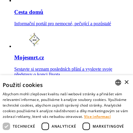
Cesta domů
Informační portál pro nemocné, pečující a pozůstalé
Mojesmrt.cz
Sestavte si seznam posledních přání a vyslovte svoje
představy o konci života
×
Použití cookies
Abychom mohli zlepšovat kvalitu naší webové stránky a přinášet vám
CZECH
relevantní informace, používáme k analýze soubory cookies. Využíváme
technické cookies, abychom zajistili správný chod stránky. Analytické
Data o umírání
ENGLISH
cookies používáme k analýze návštěvnosti a díky marketingovým se vám
zobrazí reklamy, které vás nebudou otravovat.
Více informací
Nejnovější data o postojích veřejnosti a zdravotníků k umírání
TECHNICKÉ
ANALYTICKÉ
MARKETINGOVÉ