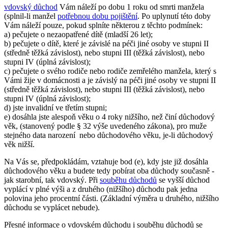
vdovský důchod
Vám náleží po dobu 1 roku od smrti manžela
(splnil-li manžel
potřebnou dobu pojištění
. Po uplynutí této doby
Vám náleží pouze, pokud splníte některou z těchto podmínek:
a) pečujete o nezaopatřené dítě (mladší 26 let);
b) pečujete o dítě, které je závislé na péči jiné osoby ve stupni II
(středně těžká závislost), nebo stupni III (těžká závislost), nebo
stupni IV (úplná závislost);
c) pečujete o svého rodiče nebo rodiče zemřelého manžela, který s
Vámi žije v domácnosti a je závislý na péči jiné osoby ve stupni II
(středně těžká závislost), nebo stupni III (těžká závislost), nebo
stupni IV (úplná závislost);
d) jste invalidní ve třetím stupni;
e) dosáhla jste alespoň věku o 4 roky nižšího, než činí důchodový
věk, (stanovený podle § 32 výše uvedeného zákona), pro muže
stejného data narození nebo důchodového věku, je-li důchodový
věk nižší.
Na Vás se, předpokládám, vztahuje bod (e), kdy jste již dosáhla
důchodového věku a budete tedy pobírat oba důchody současně -
jak starobní, tak vdovský. Při
souběhu důchodů
se vyšší důchod
vyplácí v plné výši a z druhého (nižšího) důchodu pak jedna
polovina jeho procentní části. (Základní výměra u druhého, nižšího
důchodu se vyplácet nebude).
Přesné informace o vdovském důchodu i souběhu důchodů se