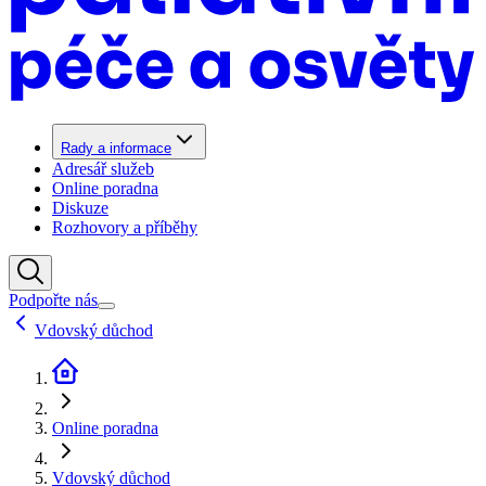
Rady a informace
Adresář služeb
Online poradna
Diskuze
Rozhovory a příběhy
Podpořte nás
Vdovský důchod
Online poradna
Vdovský důchod