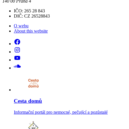
140 00 Praha 4
IČO: 265 28 843
DIČ: CZ 26528843
O webu
About this website
Cesta domů
Informační portál pro nemocné, pečující a pozůstalé