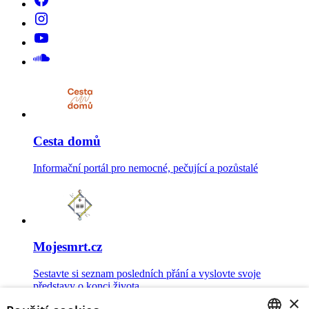
Cesta domů
Informační portál pro nemocné, pečující a pozůstalé
Mojesmrt.cz
Sestavte si seznam posledních přání a vyslovte svoje
představy o konci života
×