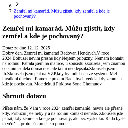
Zemřel mi kamarád. Můžu zjistit, kdy zemřel a kde je
pochovaný?
Zemřel mi kamarád. Můžu zjistit, kdy
zemřel a kde je pochovaný?
Dotaz ze dne 12. 12. 2025
Dobry den. Zemrel mi kamarad Radovan Hendrych.V roce
2024.Bohuzel nevim presne kdy.Nejsem pribuzny. Nemam kontakt
na rodinu. Patrala jsem na matrice, u sousedu,zkousela jsem znamou
co s nim sdilela domacnost,ale ta mi neodepsala.Zkousela jsem i
fb.Zkousela jsem ptat na VZP,kdy byl odhlasen ze systemu.Mel
invalidni duchod. Pomozte prosim.Rada bych vedela kdy zemrel a
kde je pochovan. Moc dekuji Pirklova Sona,Chomutov
Shrnutí dotazu
Píšete nám, že Vám v roce 2024 zemřel kamarád, nevíte ale přesně
kdy. Příbuzní jste nebyly a na rodinu kontakt nemáte. Zkoušela jste
pátrat, kdy zemřel a kde je pochovaný, ale bez výsledku. Ráda byste
to věděla, proto nás prosíte o pomoc.