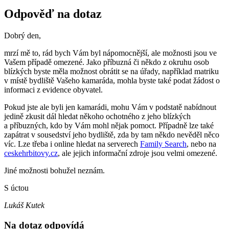
Odpověď na dotaz
Dobrý den,
mrzí mě to, rád bych Vám byl nápomocnější, ale možnosti jsou ve
Vašem případě omezené. Jako příbuzná či někdo z okruhu osob
blízkých byste měla možnost obrátit se na úřady, například matriku
v místě bydliště Vašeho kamaráda, mohla byste také podat žádost o
informaci z evidence obyvatel.
Pokud jste ale byli jen kamarádi, mohu Vám v podstatě nabídnout
jedině zkusit dál hledat někoho ochotného z jeho blízkých
a příbuzných, kdo by Vám mohl nějak pomoct. Případně lze také
zapátrat v sousedství jeho bydliště, zda by tam někdo nevěděl něco
víc. Lze třeba i online hledat na serverech
Family Search
, nebo na
ceskehrbitovy.cz
, ale jejich informační zdroje jsou velmi omezené.
Jiné možnosti bohužel neznám.
S úctou
Lukáš Kutek
Na dotaz odpovídá