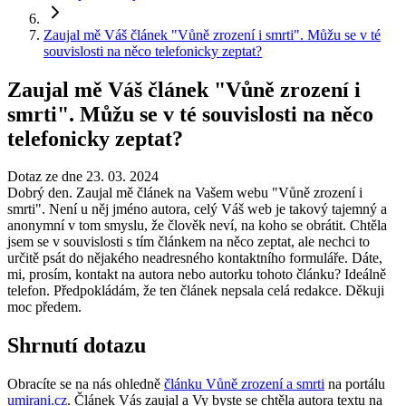
Zaujal mě Váš článek "Vůně zrození i smrti". Můžu se v té
souvislosti na něco telefonicky zeptat?
Zaujal mě Váš článek "Vůně zrození i
smrti". Můžu se v té souvislosti na něco
telefonicky zeptat?
Dotaz ze dne 23. 03. 2024
Dobrý den. Zaujal mě článek na Vašem webu "Vůně zrození i
smrti". Není u něj jméno autora, celý Váš web je takový tajemný a
anonymní v tom smyslu, že člověk neví, na koho se obrátit. Chtěla
jsem se v souvislosti s tím článkem na něco zeptat, ale nechci to
určitě psát do nějakého neadresného kontaktního formuláře. Dáte,
mi, prosím, kontakt na autora nebo autorku tohoto článku? Ideálně
telefon. Předpokládám, že ten článek nepsala celá redakce. Děkuji
moc předem.
Shrnutí dotazu
Obracíte se na nás ohledně
článku Vůně zrození a smrti
na portálu
umirani.cz
. Článek Vás zaujal a Vy byste se chtěla autora textu na