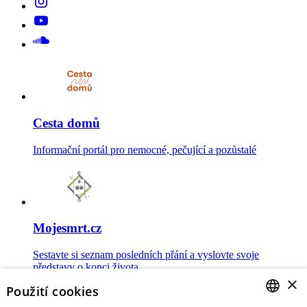
Cesta domů
Informační portál pro nemocné, pečující a pozůstalé
Mojesmrt.cz
Sestavte si seznam posledních přání a vyslovte svoje
představy o konci života
×
Použití cookies