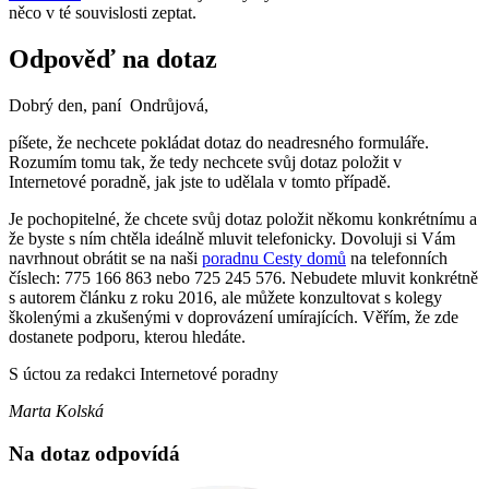
něco v té souvislosti zeptat.
Odpověď na dotaz
Dobrý den, paní Ondrůjová,
píšete, že nechcete pokládat dotaz do neadresného formuláře.
Rozumím tomu tak, že tedy nechcete svůj dotaz položit v
Internetové poradně, jak jste to udělala v tomto případě.
Je pochopitelné, že chcete svůj dotaz položit někomu konkrétnímu a
že byste s ním chtěla ideálně mluvit telefonicky. Dovoluji si Vám
navrhnout obrátit se na naši
poradnu Cesty domů
na telefonních
číslech: 775 166 863 nebo 725 245 576. Nebudete mluvit konkrétně
s autorem článku z roku 2016, ale můžete konzultovat s kolegy
školenými a zkušenými v doprovázení umírajících. Věřím, že zde
dostanete podporu, kterou hledáte.
S úctou za redakci Internetové poradny
Marta Kolská
Na dotaz odpovídá