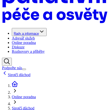
Rady a informace
Adresář služeb
Online poradna
Diskuze
Rozhovory a příběhy
Podpořte nás
Sirotčí důchod
Online poradna
Sirotčí důchod