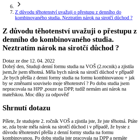
Z důvodu těhotenství uvažuji o přestupu z denního do
kombinovaného studia. Neztratím nárok na sirotčí důchod ?
Z důvodu těhotenství uvažuji o přestupu z
denního do kombinovaného studia.
Neztratím nárok na sirotčí důchod ?
Dotaz ze dne 12. 04. 2022
Dobrý den, Studuji denní formu studia na VOŠ (2.rocnik) a zjistila
jsem,že jsem těhotná. Měla bych nárok na sirotčí důchod v případě
,že bych přešla z denni formy studia na formu kombinovanou + jak
by se změnami souviselo moje těhotenství ? Po dobu studia jsem
nepracovala na HPP ,pouze na DPP, tudíž nemám ani nárok na
mateřskou. Moc díky za odpověď
Shrnutí dotazu
Píšete, že studujete 2. ročník VOŠ a zjistila jste, že jste těhotná. Ptáte
se, zda byste měla nárok na sirotčí důchod i v případě, že byste z
důvodu těhotenství přešla z denní formy studia na formu
kombinovanou. Po dobu studia jste pracovala na DPP a nemáte