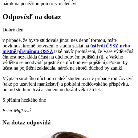
nárok na peněžitou pomoc v mateřství.
Odpověď na dotaz
Dobrý den,
v případě, že byste studovala jinou než denní formou, máte
povinnost kromě potvrzení o studiu zaslat na
ústředí ČSSZ nebo
místně příslušnou OSSZ
také navíc prohlášení, že Vaše výdělečná
činnost nezakládá účast na důchodovém pojištění (tj. z Vašeho
výdělku se neodvádí pojistné na důchodové pojištění). Pokud by
účast na pojištění zakládala, nárok na sirotčí důchod by zanikl.
Výplata sirotčího důchodu náleží studentovi i v případě rodičovství
(také po uzavření manželství) a pobírání rodičovského příspěvku,
pokud studium trvá a student nedosáhl věku 26 let.
S přáním hezkého dne
Ester Miffková
Na dotaz odpovídá