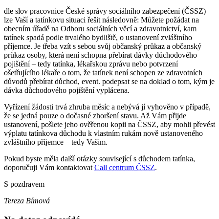
dle slov pracovnice České správy sociálního zabezpečení (ČSSZ)
lze Vaší a tatínkovu situaci řešit následovně: Můžete požádat na
obecním úřadě na Odboru sociálních věcí a zdravotnictví, kam
tatínek spadá podle trvalého bydliště, o ustanovení zvláštního
příjemce. Je třeba vzít s sebou svůj občanský průkaz a občanský
průkaz osoby, která není schopna přebírat dávky důchodového
pojištění – tedy tatínka, lékařskou zprávu nebo potvrzení
ošetřujícího lékaře o tom, že tatínek není schopen ze zdravotních
důvodů přebírat důchod, event. podepsat se na doklad o tom, kým je
dávka důchodového pojištění vyplácena.
Vyřízení žádosti trvá zhruba měsíc a nebývá jí vyhověno v případě,
že se jedná pouze o dočasné zhoršení stavu. Až Vám přijde
ustanovení, pošlete jeho ověřenou kopii na ČSSZ, aby mohli převést
výplatu tatínkova důchodu k vlastním rukám nově ustanoveného
zvláštního příjemce – tedy Vašim.
Pokud byste měla další otázky související s důchodem tatínka,
doporučuji Vám kontaktovat
Call centrum ČSSZ
.
S pozdravem
Tereza Bímová