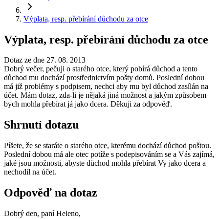
Výplata, resp. přebírání důchodu za otce
Výplata, resp. přebírání důchodu za otce
Dotaz ze dne 27. 08. 2013
Dobrý večer, pečuji o starého otce, který pobírá důchod a tento
důchod mu dochází prostřednictvím pošty domů. Poslední dobou
má již problémy s podpisem, nechci aby mu byl důchod zasílán na
účet. Mám dotaz, zda-li je nějaká jiná možnost a jakým způsobem
bych mohla přebírat já jako dcera. Děkuji za odpověď.
Shrnutí dotazu
Píšete, že se staráte o starého otce, kterému dochází důchod poštou.
Poslední dobou má ale otec potíže s podepisováním se a Vás zajímá,
jaké jsou možnosti, abyste důchod mohla přebírat Vy jako dcera a
nechodil na účet.
Odpověď na dotaz
Dobrý den, paní Heleno,