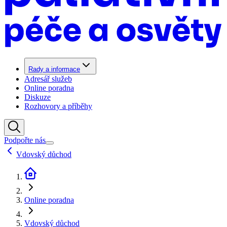
Rady a informace
Adresář služeb
Online poradna
Diskuze
Rozhovory a příběhy
Podpořte nás
Vdovský důchod
Online poradna
Vdovský důchod