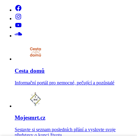
Cesta domů
Informační portál pro nemocné, pečující a pozůstalé
Mojesmrt.cz
Sestavte si seznam posledních přání a vyslovte svoje
představy o konci života