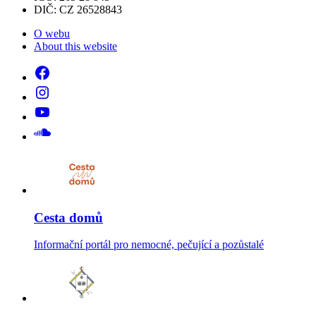
DIČ: CZ 26528843
O webu
About this website
Cesta domů
Informační portál pro nemocné, pečující a pozůstalé