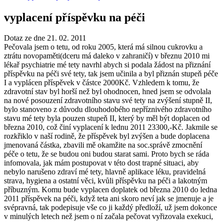
vyplacení příspěvku na péči
Dotaz ze dne 21. 02. 2011
Pečovala jsem o tetu, od roku 2005, která má silnou cukrovku a
ztrátu novopaměti(dceru má daleko v zahraničí) v březnu 2010 mi
lékař psychiatrie mé tety navrhl abych si podala žádost na přiznání
příspěvku na péči své tety, tak jsem učinila a byl přiznán stupeň péče
I a vyplácen příspěvek v částce 2000Kč. Vzhledem k tomu, že
zdravotní stav byl horší než byl ohodnocen, hned jsem se odvolala
na nové posouzení zdravotního stavu své tety na zvýšení stupně II,
bylo stanoveno z důvodu dlouhodobého nepříznivého zdravotního
stavu mé tety byla pouzen stupeň II, který by měl být doplacen od
března 2010, což činí vyplacení k lednu 2011 23300,-Kč. Jakmile se
rozkřiklo v naší rodině, že příspěvek byl zvýšen a bude doplacena
jmenovaná částka, zbavili mě okamžite na soc.správě zmocnění
péče o tetu, že se budou oni budou starat sami. Proto bych se ráda
infomovala, jak mám postupovat v této dost trapné situaci, aby
nebylo narušeno zdraví mé tety, hlavně aplikace léku, pravidelná
strava, hygiena a ostatní věci, kvůli příspěvku na péči a lakotným
příbuzným. Komu bude vyplacen doplatek od března 2010 do ledna
2011 příspěvek na péči, když teta ani skoro neví jak se jmenuje a je
svépravná, tak podepisuje vše co ji každý předloží, už jsem dokonce
v minulých letech než jsem o ní začala pečovat vyřizovala exekuci,