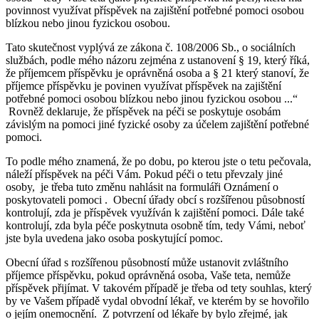
povinnost využívat příspěvek na zajištění potřebné pomoci osobou
blízkou nebo jinou fyzickou osobou.
Tato skutečnost vyplývá ze zákona č. 108/2006 Sb., o sociálních
službách, podle mého názoru zejména z ustanovení § 19, který říká,
že příjemcem příspěvku je oprávněná osoba a § 21 který stanoví, že
příjemce příspěvku je povinen využívat příspěvek na zajištění
potřebné pomoci osobou blízkou nebo jinou fyzickou osobou ...“
Rovněž deklaruje, že příspěvek na péči se poskytuje osobám
závislým na pomoci jiné fyzické osoby za účelem zajištění potřebné
pomoci.
To podle mého znamená, že po dobu, po kterou jste o tetu pečovala,
náleží příspěvek na péči Vám. Pokud péči o tetu převzaly jiné
osoby, je třeba tuto změnu nahlásit na formuláři Oznámení o
poskytovateli pomoci . Obecní úřady obcí s rozšířenou působností
kontrolují, zda je příspěvek využíván k zajištění pomoci. Dále také
kontrolují, zda byla péče poskytnuta osobně tím, tedy Vámi, neboť
jste byla uvedena jako osoba poskytující pomoc.
Obecní úřad s rozšířenou působností může ustanovit zvláštního
příjemce příspěvku, pokud oprávněná osoba, Vaše teta, nemůže
příspěvek přijímat. V takovém případě je třeba od tety souhlas, který
by ve Vašem případě vydal obvodní lékař, ve kterém by se hovořilo
o jejím onemocnění. Z potvrzení od lékaře by bylo zřejmé, jak