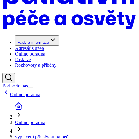
Rady a informace
Adresář služeb
Online poradna
Diskuze
Rozhovory a příběhy
Podpořte nás
Online poradna
Online poradna
vyplacení příspěvku na péči