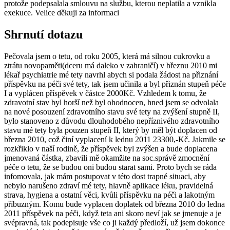
protože podepsalala smlouvu na službu, kterou neplatila a vznikla
exekuce. Velice děkuji za informaci
Shrnutí dotazu
Pečovala jsem o tetu, od roku 2005, která má silnou cukrovku a
ztrátu novopaměti(dceru má daleko v zahraničí) v březnu 2010 mi
lékař psychiatrie mé tety navrhl abych si podala žádost na přiznání
příspěvku na péči své tety, tak jsem učinila a byl přiznán stupeň péče
I a vyplácen příspěvek v částce 2000Kč. Vzhledem k tomu, že
zdravotní stav byl horší než byl ohodnocen, hned jsem se odvolala
na nové posouzení zdravotního stavu své tety na zvýšení stupně II,
bylo stanoveno z důvodu dlouhodobého nepříznivého zdravotního
stavu mé tety byla pouzen stupeň II, který by měl být doplacen od
března 2010, což činí vyplacení k lednu 2011 23300,-Kč. Jakmile se
rozkřiklo v naší rodině, že příspěvek byl zvýšen a bude doplacena
jmenovaná částka, zbavili mě okamžite na soc.správě zmocnění
péče o tetu, že se budou oni budou starat sami. Proto bych se ráda
infomovala, jak mám postupovat v této dost trapné situaci, aby
nebylo narušeno zdraví mé tety, hlavně aplikace léku, pravidelná
strava, hygiena a ostatní věci, kvůli příspěvku na péči a lakotným
příbuzným. Komu bude vyplacen doplatek od března 2010 do ledna
2011 příspěvek na péči, když teta ani skoro neví jak se jmenuje a je
svépravná, tak podepisuje vše co ji každý předloží, už jsem dokonce