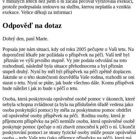
v minulých letech než jsem o ní začala pečovat vyřizovala exekuci,
protože podepsalala smlouvu na službu, kterou neplatila a vznikla
exekuce. Velice děkuji za informaci
Odpověď na dotaz
Dobrý den, paní Marie.
Popsala jste nám situaci, kdy od roku 2005 pečujete o Vaši tetu. Na
doporučení lékaře jste požádala o příspěvek na péči. Vaší tetě byl
přiznán ve výši prvního stupně. Vy jste podala odvolání na toto
rozhodnutí, následně byla situace přehodnocena a byl přiznán
stupeň druhý. Nyní by měl být příspěvek na péči zpětně doplacen.
Jakmile se o této skutečnosti dozvěděla Vaše rodina, rozhodli se oni
starat o tetu. Nyní se ptáte, jak bude všechno dále. Komu příspěvek
bude náležet i jak to bude s péčí o tetu.
Osoba, která poskytovala oprávněné osobě pomoc v úkonech, které
nebyla schopna zvládnout (a byla na příslušném úřadě vedena jako
osoba poskytující pomoc) by měla za poskytnutou pomoc obdržet
od oprávněné osoby příspěvek na péči. Rodina osoby, která je
příjemcem příspěvku na péči nemůže osobu, která oprávněné osobě
poskytuje pomoc (pečuje o ni) zbavit zmocnění k péči o ní. Ukončit
poskytování pomoci ze strany fyzické osoby může pouze oprávněná
osoba – tedy Vaše teta (jako příjemce příspěvku na péči), která má