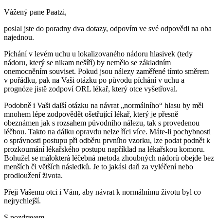
Vážený pane Paatzi,
poslal jste do poradny dva dotazy, odpovím ve své odpovědi na oba
najednou.
Píchání v levém uchu u lokalizovaného nádoru hlasivek (tedy
nádoru, který se nikam nešíří) by nemělo se základním
onemocněním souviset. Pokud jsou nálezy zaměřené tímto směrem
v pořádku, pak na Vaši otázku po původu píchání v uchu a
prognóze jistě zodpoví ORL lékař, který otce vyšetřoval.
Podobně i Vaši další otázku na návrat „normálního“ hlasu by měl
mnohem lépe zodpovědět ošetřující lékař, který je přesně
obeznámen jak s rozsahem původního nálezu, tak s provedenou
léčbou. Takto na dálku opravdu nelze říci více. Máte-li pochybnosti
o správnosti postupu při odběru prvního vzorku, lze podat podnět k
prozkoumání lékařského postupu například na lékařskou komoru.
Bohužel se málokterá léčebná metoda zhoubných nádorů obejde bez
menších či větších následků. Je to jakási daň za vyléčení nebo
prodloužení života.
Přeji Vašemu otci i Vám, aby návrat k normálnímu životu byl co
nejrychlejší.
S pozdravem