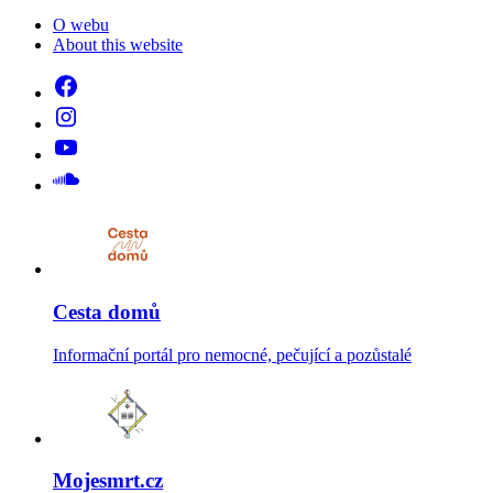
O webu
About this website
Cesta domů
Informační portál pro nemocné, pečující a pozůstalé
Mojesmrt.cz