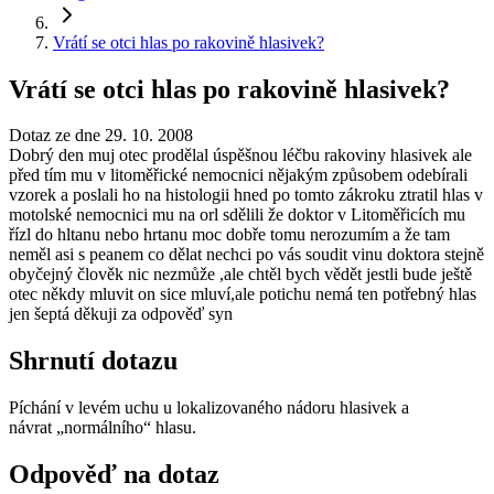
Vrátí se otci hlas po rakovině hlasivek?
Vrátí se otci hlas po rakovině hlasivek?
Dotaz ze dne 29. 10. 2008
Dobrý den muj otec prodělal úspěšnou léčbu rakoviny hlasivek ale
před tím mu v litoměřické nemocnici nějakým způsobem odebírali
vzorek a poslali ho na histologii hned po tomto zákroku ztratil hlas v
motolské nemocnici mu na orl sdělili že doktor v Litoměřicích mu
řízl do hltanu nebo hrtanu moc dobře tomu nerozumím a že tam
neměl asi s peanem co dělat nechci po vás soudit vinu doktora stejně
obyčejný člověk nic nezmůže ,ale chtěl bych vědět jestli bude ještě
otec někdy mluvit on sice mluví,ale potichu nemá ten potřebný hlas
jen šeptá děkuji za odpověď syn
Shrnutí dotazu
Píchání v levém uchu u lokalizovaného nádoru hlasivek a
návrat „normálního“ hlasu.
Odpověď na dotaz