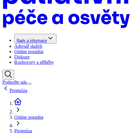
Rady a informace
Adresář služeb
Online poradna
Diskuze
Rozhovory a příběhy
Podpořte nás
Prognóza
Online poradna
Prognóza