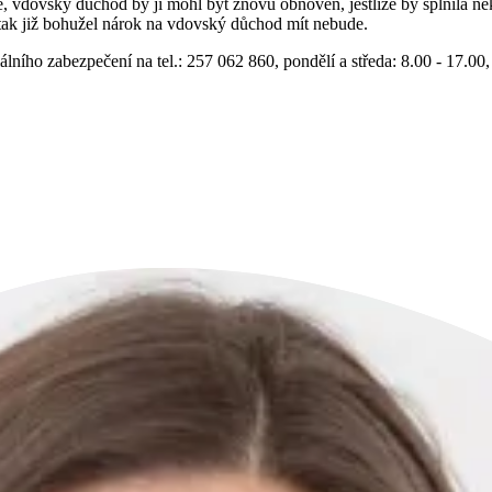
 vdovský důchod by jí mohl být znovu obnoven, jestliže by splnila ně
tak již bohužel nárok na vdovský důchod mít nebude.
ního zabezpečení na tel.: 257 062 860, pondělí a středa: 8.00 - 17.00, 