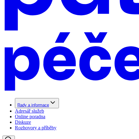
Rady a informace
Adresář služeb
Online poradna
Diskuze
Rozhovory a příběhy