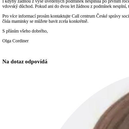
I kdyby žádnou z výše uvedených podmínek nesplnila po prvním roce,
vdovský důchod. Pokud ani do dvou let žádnou z podmínek nesplní, 
Pro více informací prosím kontaktujte Call centrum České správy sociál
čísla maminky se můžete bavit zcela konkrétně.
S přáním všeho dobrého,
Olga Cordiner
Na dotaz odpovídá