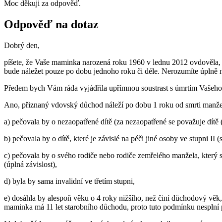
Moc děkuji za odpověď.
Odpověď na dotaz
Dobrý den,
píšete, že Vaše maminka narozená roku 1960 v lednu 2012 ovdověla, por
bude náležet pouze po dobu jednoho roku či déle. Nerozumíte úplně
Předem bych Vám ráda vyjádřila upřímnou soustrast s úmrtím Vašeho 
Ano, přiznaný vdovský důchod náleží po dobu 1 roku od smrti manžel
a) pečovala by o nezaopatřené dítě (za nezaopatřené se považuje dítě 
b) pečovala by o dítě, které je závislé na péči jiné osoby ve stupni II (
c) pečovala by o svého rodiče nebo rodiče zemřelého manžela, který s ní
(úplná závislost),
d) byla by sama invalidní ve třetím stupni,
e) dosáhla by alespoň věku o 4 roky nižšího, než činí důchodový vě
maminka má 11 let starobního důchodu, proto tuto podmínku nesplní 