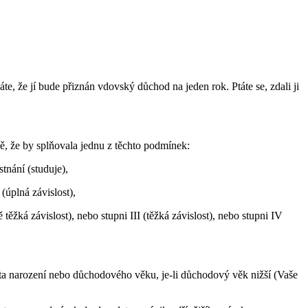
e, že jí bude přiznán vdovský důchod na jeden rok. Ptáte se, zdali ji
, že by splňovala jednu z těchto podmínek:
tnání (studuje),
 (úplná závislost),
těžká závislost), nebo stupni III (těžká závislost), nebo stupni IV
ta narození nebo důchodového věku, je-li důchodový věk nižší (Vaše