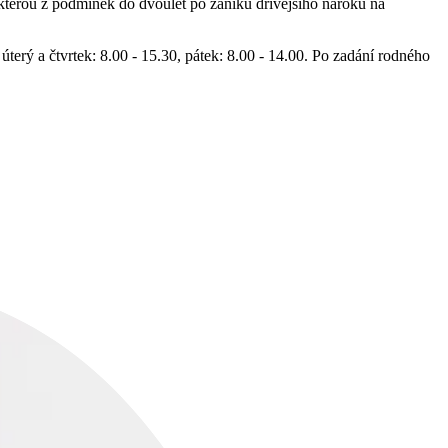
kterou z podmínek do dvoulet po zániku dřívějšího nároku na
úterý a čtvrtek: 8.00 - 15.30, pátek: 8.00 - 14.00. Po zadání rodného