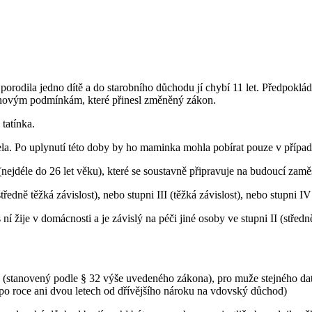
odila jedno dítě a do starobního důchodu jí chybí 11 let. Předpokládát
 novým podmínkám, které přinesl změněný zákon.
tatínka.
a. Po uplynutí této doby by ho maminka mohla pobírat pouze v případě
(nejdéle do 26 let věku), které se soustavně připravuje na budoucí zaměs
středně těžká závislost), nebo stupni III (těžká závislost), nebo stupni IV
 žije v domácnosti a je závislý na péči jiné osoby ve stupni II (středně 
k, (stanovený podle § 32 výše uvedeného zákona), pro muže stejného da
po roce ani dvou letech od dřívějšího nároku na vdovský důchod)