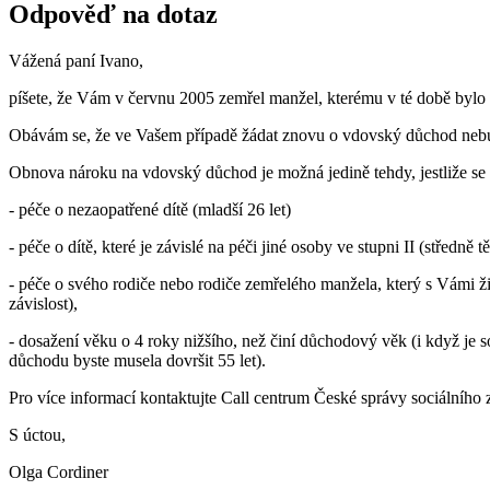
Odpověď na dotaz
Vážená paní Ivano,
píšete, že Vám v červnu 2005 zemřel manžel, kterému v té době bylo 4
Obávám se, že ve Vašem případě žádat znovu o vdovský důchod ne
Obnova nároku na vdovský důchod je možná jedině tehdy, jestliže se 
- péče o nezaopatřené dítě (mladší 26 let)
- péče o dítě, které je závislé na péči jiné osoby ve stupni II (středně t
- péče o svého rodiče nebo rodiče zemřelého manžela, který s Vámi žije 
závislost),
- dosažení věku o 4 roky nižšího, než činí důchodový věk (i když je
důchodu byste musela dovršit 55 let).
Pro více informací kontaktujte Call centrum České správy sociálního 
S úctou,
Olga Cordiner