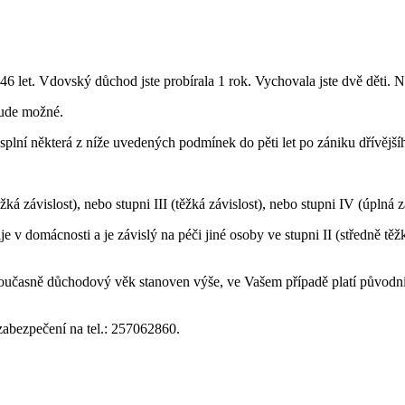
6 let. Vdovský důchod jste probírala 1 rok. Vychovala jste dvě děti. 
bude možné.
splní některá z níže uvedených podmínek do pěti let po zániku dřívěj
ěžká závislost), nebo stupni III (těžká závislost), nebo stupni IV (úplná z
v domácnosti a je závislý na péči jiné osoby ve stupni II (středně těžká
 současně důchodový věk stanoven výše, ve Vašem případě platí původn
zabezpečení na tel.: 257062860.