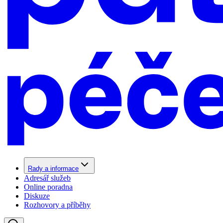
Rady a informace
Adresář služeb
Online poradna
Diskuze
Rozhovory a příběhy