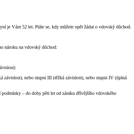
Nyní je Vám 52 let. Ptáte se, kdy můžete opět žádat o vdovský důchod.
šího nároku na vdovský důchod:
ávislost)
 závislost), nebo stupni III (těžká závislost), nebo stupni IV (úplná
í podmínky – do doby pěti let od zániku dřívějšího vdovského