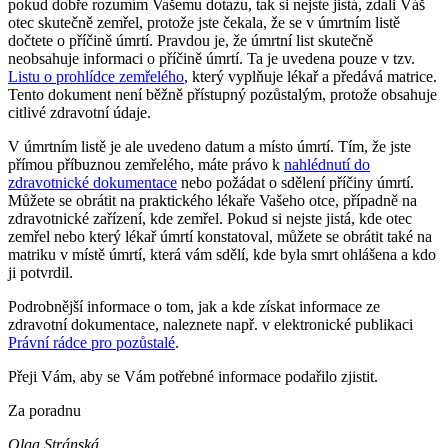
pokud dobře rozumím Vašemu dotazu, tak si nejste jistá, zdali Váš
otec skutečně zemřel, protože jste čekala, že se v úmrtním listě
dočtete o příčině úmrtí. Pravdou je, že úmrtní list skutečně
neobsahuje informaci o příčině úmrtí. Ta je uvedena pouze v tzv.
Listu o prohlídce zemřelého
, který vyplňuje lékař a předává matrice.
Tento dokument není běžně přístupný pozůstalým, protože obsahuje
citlivé zdravotní údaje.
V úmrtním listě je ale uvedeno datum a místo úmrtí. Tím, že jste
přímou příbuznou zemřelého, máte právo k
nahlédnutí do
zdravotnické dokumentace
nebo požádat o sdělení příčiny úmrtí.
Můžete se obrátit na praktického lékaře Vašeho otce, případně na
zdravotnické zařízení, kde zemřel. Pokud si nejste jistá, kde otec
zemřel nebo který lékař úmrtí konstatoval, můžete se obrátit také na
matriku v místě úmrtí, která vám sdělí, kde byla smrt ohlášena a kdo
ji potvrdil.
Podrobnější informace o tom, jak a kde získat informace ze
zdravotní dokumentace, naleznete např. v elektronické publikaci
Právní rádce pro pozůstalé
.
Přeji Vám, aby se Vám potřebné informace podařilo zjistit.
Za poradnu
Olga Stránská