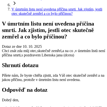
V úmrtním listu není uvedena příčina smrti. Jak zjistím, jestli
otec skutečně zemřel a co bylo příčinou?
V úmrtním listu není uvedena příčina
smrti. Jak zjistím, jestli otec skutečně
zemřel a co bylo příčinou?
Dotaz ze dne 10. 10. 2025
Chci znát zda můj otec,skutečně zemřel,a na co ,v úmrtním listů není
příčina smrti,s pozdravem Libenska jana (dcera)
Shrnutí dotazu
Píšete nám, že byste chtěla zjistit, zda Váš otec skutečně zemřel a na
jakou příčinu, protože v úmrtním listu není uvedena.
Odpověď na dotaz
Dobrý den,