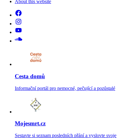
About this website
Cesta domů
Informační portál pro nemocné, pečující a pozůstalé
Mojesmrt.cz
Sestavte si seznam posledních přání a vyslovte svoje