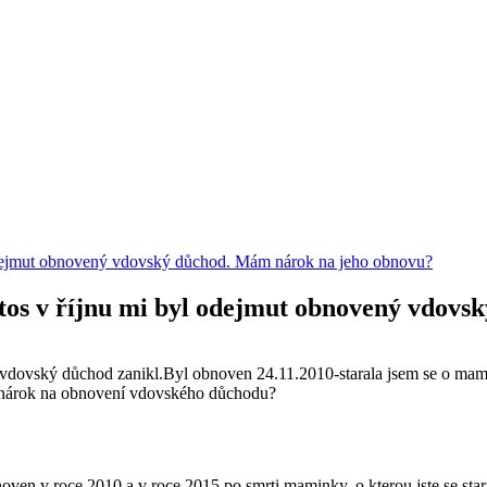
 odejmut obnovený vdovský důchod. Mám nárok na jeho obnovu?
tos v říjnu mi byl odejmut obnovený vdov
vdovský důchod zanikl.Byl obnoven 24.11.2010-starala jsem se o mami
 nárok na obnovení vdovského důchodu?
en v roce 2010 a v roce 2015 po smrti maminky, o kterou jste se staral