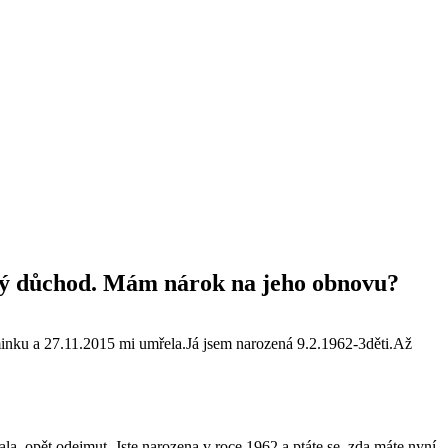
ský důchod. Mám nárok na jeho obnovu?
nku a 27.11.2015 mi umřela.Já jsem narozená 9.2.1962-3děti.Až
a, opět odejmut. Jste narozena v roce 1962 a ptáte se, zda máte nyní