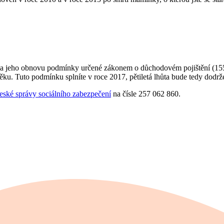
 na jeho obnovu podmínky určené zákonem o důchodovém pojištění (15
t věku. Tuto podmínku splníte v roce 2017, pětiletá lhůta bude tedy d
eské správy sociálního zabezpečení
na čísle 257 062 860.