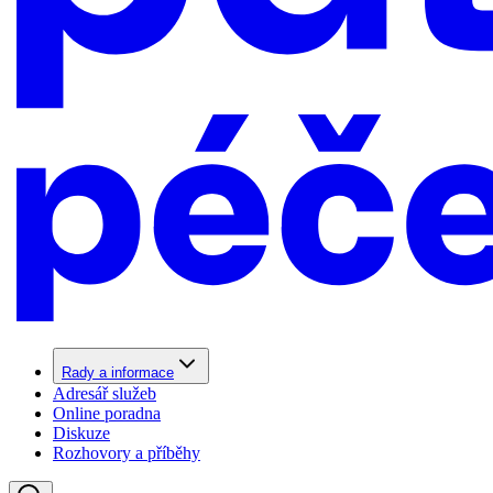
Rady a informace
Adresář služeb
Online poradna
Diskuze
Rozhovory a příběhy