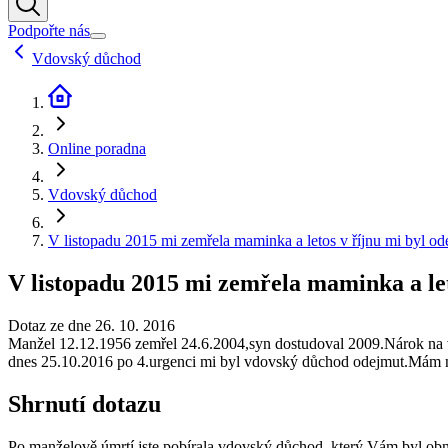
Podpořte nás
Vdovský důchod
Online poradna
Vdovský důchod
V listopadu 2015 mi zemřela maminka a letos v říjnu mi byl
V listopadu 2015 mi zemřela maminka a le
Dotaz ze dne 26. 10. 2016
Manžel 12.12.1956 zemřel 24.6.2004,syn dostudoval 2009.Nárok na 
dnes 25.10.2016 po 4.urgenci mi byl vdovský důchod odejmut.Mám
Shrnutí dotazu
Po manželově úmrtí jste pobírala vdovský důchod, který Vám byl obnov