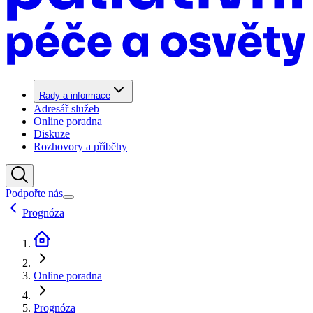
Rady a informace
Adresář služeb
Online poradna
Diskuze
Rozhovory a příběhy
Podpořte nás
Prognóza
Online poradna
Prognóza