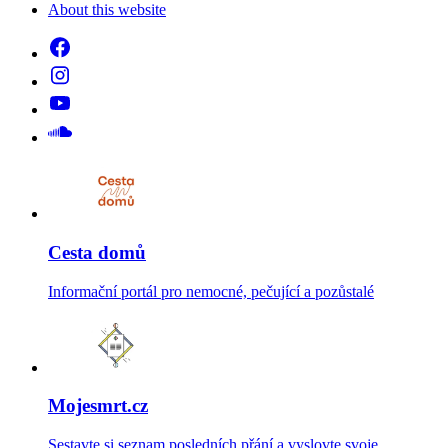
About this website
Cesta domů
Informační portál pro nemocné, pečující a pozůstalé
Mojesmrt.cz
Sestavte si seznam posledních přání a vyslovte svoje