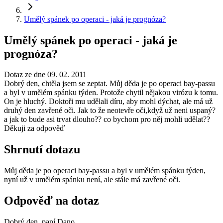
Umělý spánek po operaci - jaká je prognóza?
Umělý spánek po operaci - jaká je
prognóza?
Dotaz ze dne 09. 02. 2011
Dobrý den, chtěla jsem se zeptat. Můj děda je po operaci bay-passu
a byl v umělém spánku týden. Protože chytil nějakou virózu k tomu.
On je hluchý. Doktoři mu udělali díru, aby mohl dýchat, ale má už
druhý den zavřené oči. Jak to že neotevře oči,když už neni uspaný?
a jak to bude asi trvat dlouho?? co bychom pro něj mohli udělat??
Děkuji za odpověď
Shrnutí dotazu
Můj děda je po operaci bay-passu a byl v umělém spánku týden,
nyní už v umělém spánku není, ale stále má zavřené oči.
Odpověď na dotaz
Dobrý den, paní Dano,