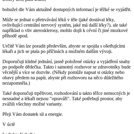
bohužel dle Vám aktuálně dostupných informací je těžké se vyjádřit.
Může se jednat o přetrvávání léků v těle (jaké dostával léky,
ovlivňující centrální nervový systém, jaké má další léky?), ale také
například o vliv aterosklerosy, mohlo dojít k cévní či jiné mozkové
příhodě apod.
Určitě Vám lze poradit především, abyste se spojila s ošetřujícími
lékaři a jich se ptala po příčinách a možném dalším vývoji.
Doporučuji klidné jednání, jasně položené otázky a vyjádření snahy
po podpoře dědečka. Takto i samotný rozhovor se zdravotníky bude
věcnější a více se dozvíte. (Někdy pomůže napsat si otázky nebo
obavy předem na papír, abyste při rozhovoru na něco důležitého
nezapomněla.)
Také doporučuji trpělivost, rozhodování u takto těžce nemocných je
nesnadné a lékaři nejsou "opraváři". Také potřebují prostor, aby
zvážili všechny možné varianty.
Přeji Vám dostatek sil a energie.
V úctě