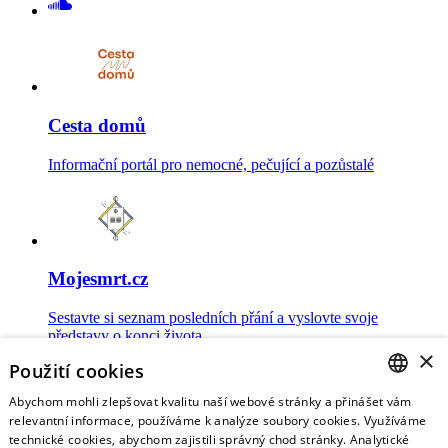
Cesta domů
Informační portál pro nemocné, pečující a pozůstalé
Mojesmrt.cz
Sestavte si seznam posledních přání a vyslovte svoje
představy o konci života
×
Použití cookies
Abychom mohli zlepšovat kvalitu naší webové stránky a přinášet vám
CZECH
relevantní informace, používáme k analýze soubory cookies. Využíváme
technické cookies, abychom zajistili správný chod stránky. Analytické