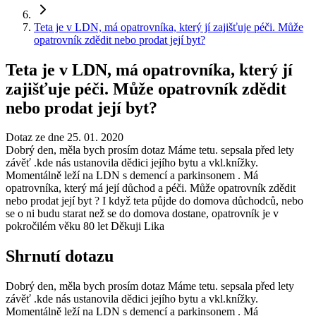
Teta je v LDN, má opatrovníka, který jí zajišťuje péči. Může
opatrovník zdědit nebo prodat její byt?
Teta je v LDN, má opatrovníka, který jí
zajišťuje péči. Může opatrovník zdědit
nebo prodat její byt?
Dotaz ze dne 25. 01. 2020
Dobrý den, měla bych prosím dotaz Máme tetu. sepsala před lety
závěť .kde nás ustanovila dědici jejího bytu a vkl.knížky.
Momentálně leží na LDN s demencí a parkinsonem . Má
opatrovníka, který má její důchod a péči. Může opatrovník zdědit
nebo prodat její byt ? I když teta půjde do domova důchodců, nebo
se o ni budu starat než se do domova dostane, opatrovník je v
pokročilém věku 80 let Děkuji Lika
Shrnutí dotazu
Dobrý den, měla bych prosím dotaz Máme tetu. sepsala před lety
závěť .kde nás ustanovila dědici jejího bytu a vkl.knížky.
Momentálně leží na LDN s demencí a parkinsonem . Má