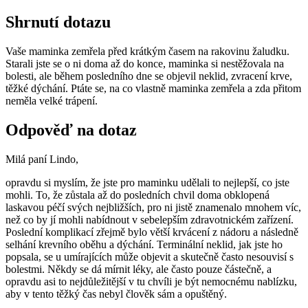
Shrnutí dotazu
Vaše maminka zemřela před krátkým časem na rakovinu žaludku.
Starali jste se o ni doma až do konce, maminka si nestěžovala na
bolesti, ale během posledního dne se objevil neklid, zvracení krve,
těžké dýchání. Ptáte se, na co vlastně maminka zemřela a zda přitom
neměla velké trápení.
Odpověď na dotaz
Milá paní Lindo,
opravdu si myslím, že jste pro maminku udělali to nejlepší, co jste
mohli. To, že zůstala až do posledních chvil doma obklopená
laskavou péčí svých nejbližších, pro ni jistě znamenalo mnohem víc,
než co by jí mohli nabídnout v sebelepším zdravotnickém zařízení.
Poslední komplikací zřejmě bylo větší krvácení z nádoru a následně
selhání krevního oběhu a dýchání. Terminální neklid, jak jste ho
popsala, se u umírajících může objevit a skutečně často nesouvisí s
bolestmi. Někdy se dá mírnit léky, ale často pouze částečně, a
opravdu asi to nejdůležitější v tu chvíli je být nemocnému nablízku,
aby v tento těžký čas nebyl člověk sám a opuštěný.