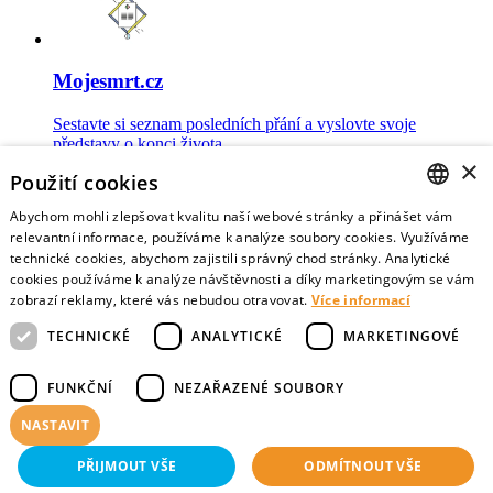
Mojesmrt.cz
Sestavte si seznam posledních přání a vyslovte svoje
představy o konci života
×
Použití cookies
Abychom mohli zlepšovat kvalitu naší webové stránky a přinášet vám
CZECH
relevantní informace, používáme k analýze soubory cookies. Využíváme
technické cookies, abychom zajistili správný chod stránky. Analytické
Data o umírání
ENGLISH
cookies používáme k analýze návštěvnosti a díky marketingovým se vám
zobrazí reklamy, které vás nebudou otravovat.
Více informací
Nejnovější data o postojích veřejnosti a zdravotníků k umírání
TECHNICKÉ
ANALYTICKÉ
MARKETINGOVÉ
FUNKČNÍ
NEZAŘAZENÉ SOUBORY
NASTAVIT
Virtuální vzpomínky
PŘIJMOUT VŠE
ODMÍTNOUT VŠE
Sdílejte vzpomínky na své blízké zemřelé