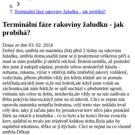
Terminální fáze rakoviny žaludku - jak probíhá?
Terminální fáze rakoviny žaludku - jak
probíhá?
Dotaz ze dne 03. 02. 2014
Dobrý den, umřela mi maminka (64) před 2 týdny na rakovinu
žaludku, umřela doma,snažili jsme se jí poskytnout veškerou péči a
snad se nám podařilo jí ulehčit odchod. Bolesti neměla, až poslední
den jsme jí nalepili náplast, protože sebou neskutečně házela -
nohama, rukama, výraz v obličeji měla změněný,takový vzdálený,
vzdychala, přitom předtím vždy jen ležela klidně ani se pomalu
nehýbala,mysleli jsme si,že má bolesti,ale když jsme volali na
záchranku,tak nám řekli,že se spíš nachází v předsmrtné agonii,
vnímala nás celou tu dobu, nemluvila,ale vždy se na nás zadívala a
třeba pokývla hlavou,když jsme na ní mluvili. Chci se zeptat zda
opravdu maminka netrpěla bolestma, celý tento stav neklidu trval
celý den, taky jí začala jako by prosakovat krev něco jako praskání
žilek na rukách a hrudníku - co to bylo a ke konci života zvracela
krev, naštěstí to trvalo jen relativně krátkou dobu.Byla jako by
naplněná tekutinou, těžko se jí dýchalo. Chci se zeptat na co vlastně
umřela.Děkuji