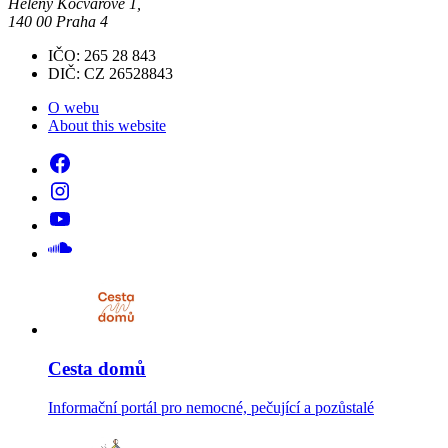
Heleny Kočvarové 1,
140 00 Praha 4
IČO: 265 28 843
DIČ: CZ 26528843
O webu
About this website
Cesta domů
Informační portál pro nemocné, pečující a pozůstalé