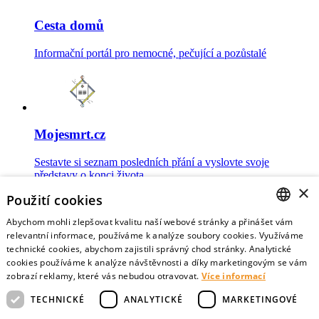
Cesta domů
Informační portál pro nemocné, pečující a pozůstalé
Mojesmrt.cz
Sestavte si seznam posledních přání a vyslovte svoje
představy o konci života
×
Použití cookies
Abychom mohli zlepšovat kvalitu naší webové stránky a přinášet vám
CZECH
relevantní informace, používáme k analýze soubory cookies. Využíváme
technické cookies, abychom zajistili správný chod stránky. Analytické
Data o umírání
ENGLISH
cookies používáme k analýze návštěvnosti a díky marketingovým se vám
zobrazí reklamy, které vás nebudou otravovat.
Více informací
Nejnovější data o postojích veřejnosti a zdravotníků k umírání
TECHNICKÉ
ANALYTICKÉ
MARKETINGOVÉ