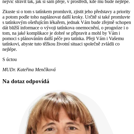
nejvíc strávit tak, jak si sám přeje, v prostředí, kde mu bude nejlépe.
Zkuste si o tom s tatínkem promluvit, zjistit jeho představy a priority
a potom podle toho naplánovat další kroky. Určitě si také promluvte
s tatínkovým ošetřujícím lékařem, jednak Vám bude zřejmě schopen
dát bližší informace o vývoji tatínkova onemocnění, o prognóze i o
tom, na jaké komplikace je dobré se připravit a mohl by Vám i
pomoci s plánováním další péče pro tatínka. Přeji Vám i Vašemu
tatínkovi, abyste tuto těžkou životní situaci společně zvládli co
nejlépe.
S úctou
MUDr. Kateřina Menčíková
Na dotaz odpovídá