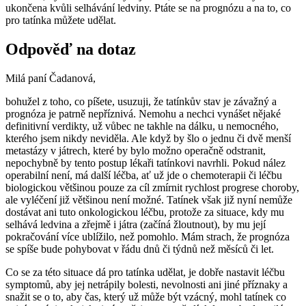
ukončena kvůli selhávání ledviny. Ptáte se na prognózu a na to, co
pro tatínka můžete udělat.
Odpověď na dotaz
Milá paní Čadanová,
bohužel z toho, co píšete, usuzuji, že tatínkův stav je závažný a
prognóza je patrně nepříznivá. Nemohu a nechci vynášet nějaké
definitivní verdikty, už vůbec ne takhle na dálku, u nemocného,
kterého jsem nikdy neviděla. Ale když by šlo o jednu či dvě menší
metastázy v játrech, které by bylo možno operačně odstranit,
nepochybně by tento postup lékaři tatínkovi navrhli. Pokud nález
operabilní není, má další léčba, ať už jde o chemoterapii či léčbu
biologickou většinou pouze za cíl zmírnit rychlost progrese choroby,
ale vyléčení již většinou není možné. Tatínek však již nyní nemůže
dostávat ani tuto onkologickou léčbu, protože za situace, kdy mu
selhává ledvina a zřejmě i játra (začíná žloutnout), by mu její
pokračování více ublížilo, než pomohlo. Mám strach, že prognóza
se spíše bude pohybovat v řádu dnů či týdnů než měsíců či let.
Co se za této situace dá pro tatínka udělat, je dobře nastavit léčbu
symptomů, aby jej netrápily bolesti, nevolnosti ani jiné příznaky a
snažit se o to, aby čas, který už může být vzácný, mohl tatínek co