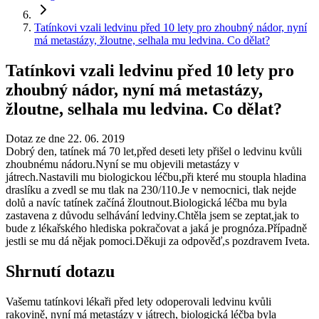
Tatínkovi vzali ledvinu před 10 lety pro zhoubný nádor, nyní
má metastázy, žloutne, selhala mu ledvina. Co dělat?
Tatínkovi vzali ledvinu před 10 lety pro
zhoubný nádor, nyní má metastázy,
žloutne, selhala mu ledvina. Co dělat?
Dotaz ze dne 22. 06. 2019
Dobrý den, tatínek má 70 let,před deseti lety přišel o ledvinu kvůli
zhoubnému nádoru.Nyní se mu objevili metastázy v
játrech.Nastavili mu biologickou léčbu,při které mu stoupla hladina
draslíku a zvedl se mu tlak na 230/110.Je v nemocnici, tlak nejde
dolů a navíc tatínek začíná žloutnout.Biologická léčba mu byla
zastavena z důvodu selhávání ledviny.Chtěla jsem se zeptat,jak to
bude z lékařského hlediska pokračovat a jaká je prognóza.Případně
jestli se mu dá nějak pomoci.Děkuji za odpověď,s pozdravem Iveta.
Shrnutí dotazu
Vašemu tatínkovi lékaři před lety odoperovali ledvinu kvůli
rakovině, nyní má metastázy v játrech, biologická léčba byla