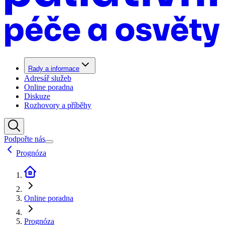
Rady a informace
Adresář služeb
Online poradna
Diskuze
Rozhovory a příběhy
Podpořte nás
Prognóza
Online poradna
Prognóza