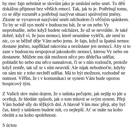
by moc fajn nebránit se slovům jako je umírání nebo smrt. To děti
dokážou přijmout bez větších emocí. Tak, jak to je. Potřebují tomu,
co se děje rozumět a potřebují nazývat situaci správnými jmény.
Zkuste se vyvarovat nazývání smrti odchodem či věčným spánkem.
To by se váš syn mohl v budoucnu bát, že se on nebo Vy
neprobudíte, nebo když budete odcházet, že už se nevrátíte. Je také
dobré, když ví, že jsou nemoci, které neumíme vyléčit, ale není to
nic, co se běžně děje Vám nebo jemu. Je fajn, když ta špatná nemoc
dostane jméno, například rakovina a nezůstane jen nemocí. Aby si to
zase v budoucnu nespojoval jakoukoliv nemocí, kterou Vy nebo on
dostanete. Můžete mu dát možnost něco pro dědečka udělat,
pohladit ho nebo mu něco namalovat, či se s ním rozloučit, protože
když zemře, tak už se s ním neuvidí. Ale nijak nehodnoťte, kdyby
on sám nic z toho nechtěl udělat. Má to být možnost, rozhodně ne
nutnost. Věřím, že i v komunikaci se synem Vám bude oporou
hospicový tým.
Z Vašich slov mám dojem, že o tatínka pečujete, jak nejlíp to jde a
oceňuji, že hledáte způsob, jak o tom mluvit se svým synem. Přeji
Vám hodně síly do těžkých dní. A hlavně Vám moc přeji, aby byl
čas, který s tatínkem budete mít, co nejlepší. Ať se máte na koho
obrátit a na koho spolehnout.
S úctou