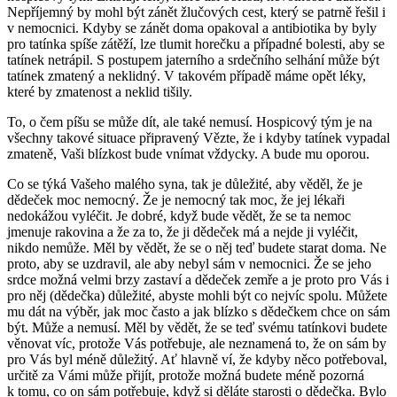
Nepříjemný by mohl být zánět žlučových cest, který se patrně řešil i
v nemocnici. Kdyby se zánět doma opakoval a antibiotika by byly
pro tatínka spíše zátěží, lze tlumit horečku a případné bolesti, aby se
tatínek netrápil. S postupem jaterního a srdečního selhání může být
tatínek zmatený a neklidný. V takovém případě máme opět léky,
které by zmatenost a neklid tišily.
To, o čem píšu se může dít, ale také nemusí. Hospicový tým je na
všechny takové situace připravený Vězte, že i kdyby tatínek vypadal
zmateně, Vaši blízkost bude vnímat vždycky. A bude mu oporou.
Co se týká Vašeho malého syna, tak je důležité, aby věděl, že je
dědeček moc nemocný. Že je nemocný tak moc, že jej lékaři
nedokážou vyléčit. Je dobré, když bude vědět, že se ta nemoc
jmenuje rakovina a že za to, že ji dědeček má a nejde ji vyléčit,
nikdo nemůže. Měl by vědět, že se o něj teď budete starat doma. Ne
proto, aby se uzdravil, ale aby nebyl sám v nemocnici. Že se jeho
srdce možná velmi brzy zastaví a dědeček zemře a je proto pro Vás i
pro něj (dědečka) důležité, abyste mohli být co nejvíc spolu. Můžete
mu dát na výběr, jak moc často a jak blízko s dědečkem chce on sám
být. Může a nemusí. Měl by vědět, že se teď svému tatínkovi budete
věnovat víc, protože Vás potřebuje, ale neznamená to, že on sám by
pro Vás byl méně důležitý. Ať hlavně ví, že kdyby něco potřeboval,
určitě za Vámi může přijít, protože možná budete méně pozorná
k tomu, co on sám potřebuje, když si děláte starosti o dědečka. Bylo