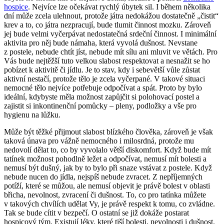
hospice
. Nejvíce lze očekávat rychlý úbytek sil. I během několika
dní může zcela ulehnout, protože játra nedokážou dostatečně „čistit“
krev a to, co játra nezpracují, bude tlumit činnost mozku. Zároveň
jej bude velmi vyčerpávat nedostatečná srdeční činnost. I minimální
aktivita pro něj bude námaha, která vyvolá dušnost. Nevstane
z postele, nebude chtít jíst, nebude mít sílu ani mluvit ve větách. Pro
Vás bude nejtěžší tuto velkou slabost respektovat a nesnažit se ho
pobízet k aktivitě či jídlu. Je to stav, kdy i sebevětší vůle zůstat
aktivní nestačí, protože tělo je zcela vyčerpané. V takové situaci
nemocné tělo nejvíce potřebuje odpočívat a spát. Proto by bylo
ideální, kdybyste měla možnost zapůjčit si polohovací postel a
zajistit si inkontinenční pomůcky – pleny, podložky a vše pro
hygienu na lůžku.
Může být těžké přijmout slabost blízkého člověka, zároveň je však
taková únava pro vážně nemocného i milosrdná, protože mu
nedovolí dělat to, co by vyvolalo větší diskomfort. Když bude mít
tatínek možnost pohodlně ležet a odpočívat, nemusí mít bolesti a
nemusí být dušný, jak by to bylo při snaze vstávat z postele. Když
nebude nucen do jídla, nejspíš nebude zvracet. Z nepříjemných
potíží, které se můžou, ale nemusí objevit je právě bolest v oblasti
břicha, nevolnost, zvracení či dušnost. To, co pro tatínka můžete
v takových chvílích udělat Vy, je právě respekt k tomu, co zvládne.
Tak se bude cítit v bezpečí. O ostatní se již dokáže postarat
hospicový tým. Existují léky, které tiší bolesti, nevolnosti i dušnost.