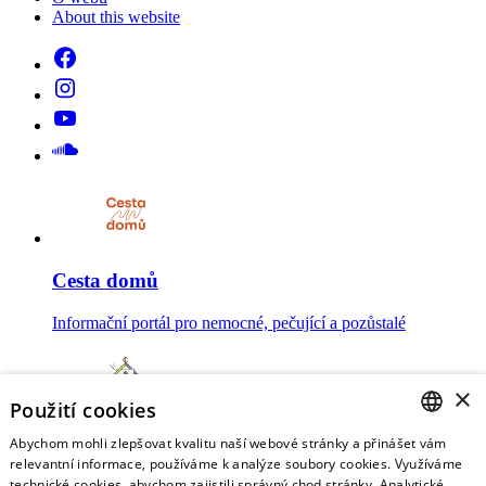
About this website
Cesta domů
Informační portál pro nemocné, pečující a pozůstalé
×
Použití cookies
Abychom mohli zlepšovat kvalitu naší webové stránky a přinášet vám
Mojesmrt.cz
CZECH
relevantní informace, používáme k analýze soubory cookies. Využíváme
technické cookies, abychom zajistili správný chod stránky. Analytické