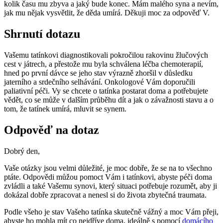
kolik času mu zbyva a jaký bude konec. Mám malého syna a nevím,
jak mu nějak vysvětlit, že děda umírá. Děkuji moc za odpověď V.
Shrnutí dotazu
Vašemu tatínkovi diagnostikovali pokročilou rakovinu žlučových
cest v játrech, a přestože mu byla schválena léčba chemoterapií,
hned po první dávce se jeho stav výrazně zhoršil v důsledku
jaterního a srdečního selhávání. Onkologové Vám doporučili
paliativní péči. Vy se chcete o tatínka postarat doma a potřebujete
vědět, co se může v dalším průběhu dít a jak o závažnosti stavu a o
tom, že tatínek umírá, mluvit se synem.
Odpověď na dotaz
Dobrý den,
Vaše otázky jsou velmi důležité, je moc dobře, že se na to všechno
ptáte. Odpovědi můžou pomoct Vám i tatínkovi, abyste péči doma
zvládli a také Vašemu synovi, který situaci potřebuje rozumět, aby ji
dokázal dobře zpracovat a nenesl si do života zbytečná traumata.
Podle všeho je stav Vašeho tatínka skutečně vážný a moc Vám přeji,
abyste ho mohla mít co nejdříve doma, ideálně s pomocí
domácího