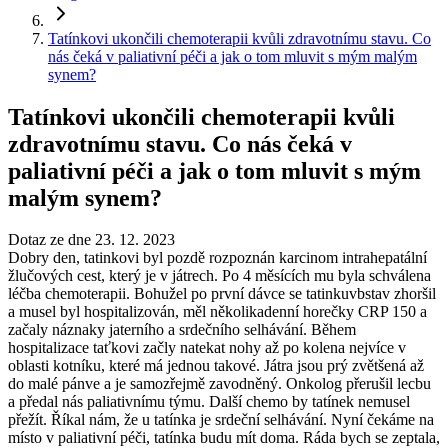
Tatínkovi ukončili chemoterapii kvůli zdravotnímu stavu. Co
nás čeká v paliativní péči a jak o tom mluvit s mým malým
synem?
Tatínkovi ukončili chemoterapii kvůli
zdravotnímu stavu. Co nás čeká v
paliativní péči a jak o tom mluvit s mým
malým synem?
Dotaz ze dne 23. 12. 2023
Dobry den, tatinkovi byl pozdě rozpoznán karcinom intrahepatální
žlučových cest, který je v játrech. Po 4 měsících mu byla schválena
léčba chemoterapii. Bohužel po první dávce se tatinkuvbstav zhoršil
a musel byl hospitalizován, měl několikadenní horečky CRP 150 a
začaly náznaky jaterního a srdečního selhávání. Během
hospitalizace taťkovi začly natekat nohy až po kolena nejvíce v
oblasti kotníku, které má jednou takové. Játra jsou prý zvětšená až
do malé pánve a je samozřejmě zavodněný. Onkolog přerušil lecbu
a předal nás paliativnímu týmu. Další chemo by tatínek nemusel
přežít. Říkal nám, že u tatínka je srdeční selhávání. Nyní čekáme na
místo v paliativní péči, tatínka budu mít doma. Ráda bych se zeptala,