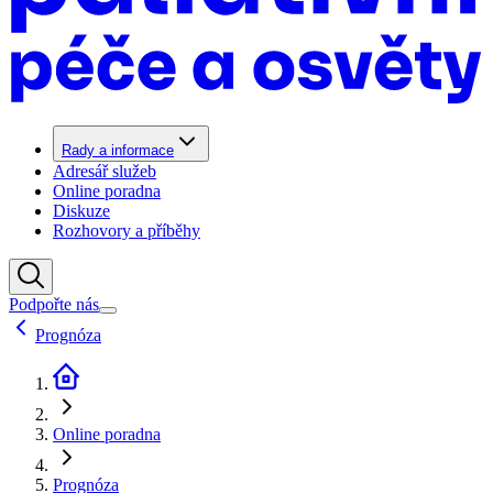
Rady a informace
Adresář služeb
Online poradna
Diskuze
Rozhovory a příběhy
Podpořte nás
Prognóza
Online poradna
Prognóza